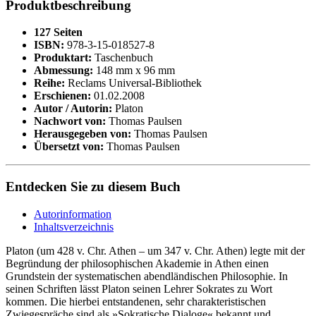
Produktbeschreibung
127 Seiten
ISBN:
978-3-15-018527-8
Produktart:
Taschenbuch
Abmessung:
148 mm x 96 mm
Reihe:
Reclams Universal-Bibliothek
Erschienen:
01.02.2008
Autor / Autorin:
Platon
Nachwort von:
Thomas Paulsen
Herausgegeben von:
Thomas Paulsen
Übersetzt von:
Thomas Paulsen
Entdecken Sie zu diesem Buch
Autorinformation
Inhaltsverzeichnis
Platon (um 428 v. Chr. Athen – um 347 v. Chr. Athen) legte mit der
Begründung der philosophischen Akademie in Athen einen
Grundstein der systematischen abendländischen Philosophie. In
seinen Schriften lässt Platon seinen Lehrer Sokrates zu Wort
kommen. Die hierbei entstandenen, sehr charakteristischen
Zwiegespräche sind als »Sokratische Dialoge« bekannt und