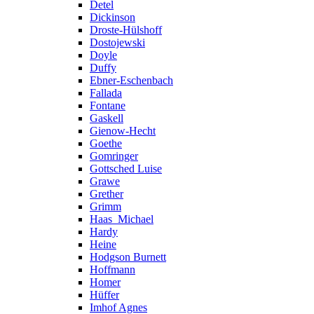
Detel
Dickinson
Droste-Hülshoff
Dostojewski
Doyle
Duffy
Ebner-Eschenbach
Fallada
Fontane
Gaskell
Gienow-Hecht
Goethe
Gomringer
Gottsched Luise
Grawe
Grether
Grimm
Haas_Michael
Hardy
Heine
Hodgson Burnett
Hoffmann
Homer
Hüffer
Imhof Agnes