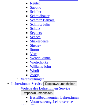
Reuter
Sappho
Schiller
Schmidbauer
Schmitz Barbara
Schmitz Julia
Schulz
Seghers
Seneca
Shakespeare
Shelley
Storm
Vise
Wendt Gunna
Wietschorke
Williams John
Woolf
Zweig
Veranstaltungen
Lehrer:innen-Service
Dropdown umschalten
Vorteile des Lehrer:innen-Service
Dropdown umschalten
Bestellbedingungen Lehrer:innen
Voraussetzung-Lehrerservice