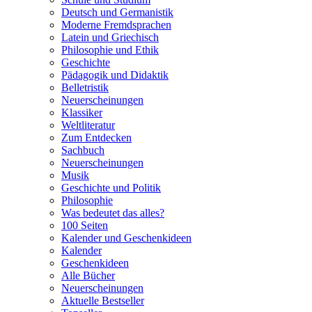
Deutsch und Germanistik
Moderne Fremdsprachen
Latein und Griechisch
Philosophie und Ethik
Geschichte
Pädagogik und Didaktik
Belletristik
Neuerscheinungen
Klassiker
Weltliteratur
Zum Entdecken
Sachbuch
Neuerscheinungen
Musik
Geschichte und Politik
Philosophie
Was bedeutet das alles?
100 Seiten
Kalender und Geschenkideen
Kalender
Geschenkideen
Alle Bücher
Neuerscheinungen
Aktuelle Bestseller