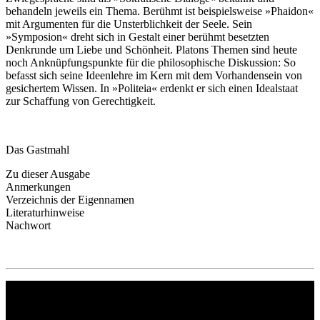
behandeln jeweils ein Thema. Berühmt ist beispielsweise »Phaidon«
mit Argumenten für die Unsterblichkeit der Seele. Sein
»Symposion« dreht sich in Gestalt einer berühmt besetzten
Denkrunde um Liebe und Schönheit. Platons Themen sind heute
noch Anknüpfungspunkte für die philosophische Diskussion: So
befasst sich seine Ideenlehre im Kern mit dem Vorhandensein von
gesichertem Wissen. In »Politeia« erdenkt er sich einen Idealstaat
zur Schaffung von Gerechtigkeit.
Das Gastmahl
Zu dieser Ausgabe
Anmerkungen
Verzeichnis der Eigennamen
Literaturhinweise
Nachwort
Philipp Reclam jun. Verlag GmbH
Siemensstr. 32
71254 Ditzingen