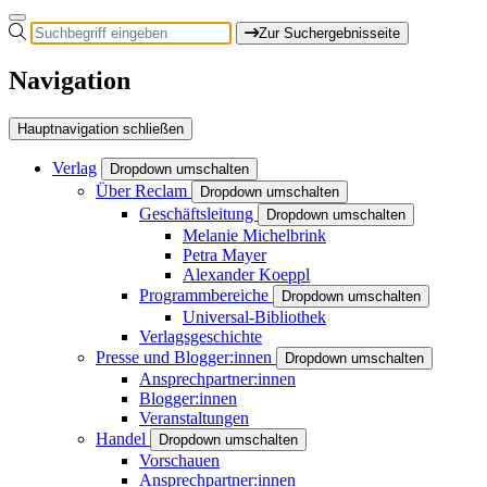
Zur Suchergebnisseite
Navigation
Hauptnavigation schließen
Verlag
Dropdown umschalten
Über Reclam
Dropdown umschalten
Geschäftsleitung
Dropdown umschalten
Melanie Michelbrink
Petra Mayer
Alexander Koeppl
Programmbereiche
Dropdown umschalten
Universal-Bibliothek
Verlagsgeschichte
Presse und Blogger:innen
Dropdown umschalten
Ansprechpartner:innen
Blogger:innen
Veranstaltungen
Handel
Dropdown umschalten
Vorschauen
Ansprechpartner:innen