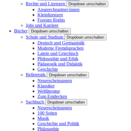
Rechte und Lizenzen
Dropdown umschalten
Ansprechpartner:innen
Kleinlizenzen
Foreign Rights
Jobs und Karriere
Bücher
Dropdown umschalten
Schule und Studium
Dropdown umschalten
Deutsch und Germanistik
Moderne Fremdsprachen
Latein und Griechisch
Philosophie und Ethik
Pädagogik und Didaktik
Geschichte
Belletristik
Dropdown umschalten
Neuerscheinungen
Klassiker
Weltliteratur
Zum Entdecken
Sachbuch
Dropdown umschalten
Neuerscheinungen
100 Seiten
Musik
Geschichte und Politik
Philosophie