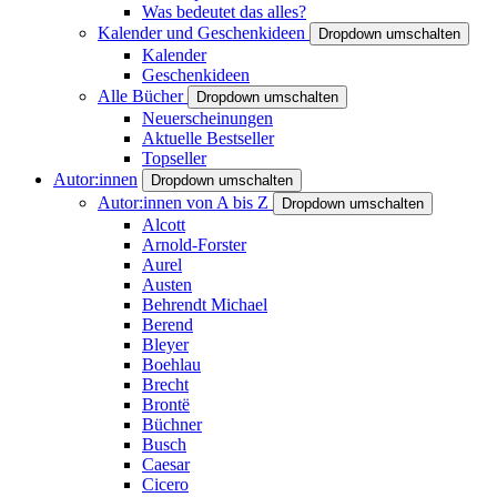
Was bedeutet das alles?
Kalender und Geschenkideen
Dropdown umschalten
Kalender
Geschenkideen
Alle Bücher
Dropdown umschalten
Neuerscheinungen
Aktuelle Bestseller
Topseller
Autor:innen
Dropdown umschalten
Autor:innen von A bis Z
Dropdown umschalten
Alcott
Arnold-Forster
Aurel
Austen
Behrendt Michael
Berend
Bleyer
Boehlau
Brecht
Brontë
Büchner
Busch
Caesar
Cicero