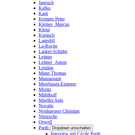
Janosch
Kafka
Kant
Kemper Peter
Kleiner_Marcus
Kleist
Kunisch
Lagerlöf
La-Roche
Lasker-Schüler
Leitner
Leitner_Anton
Lessing
Mann Thomas
Maupassant
Meerbaum-Eisinger
Moritz
Mühlhoff
Mueller-Salo
Novalis
Neuhaeuser Christian
Nietzsche
Orwell
Pardi
Dropdown umschalten
Interview mit Cécile Pardi