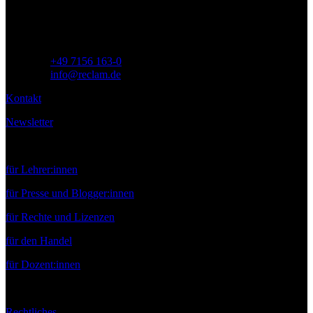
Deutschland
Telefon:
+49 7156 163-0
E-Mail:
info@reclam.de
Kontakt
Newsletter
Service
für Lehrer:innen
für Presse und Blogger:innen
für Rechte und Lizenzen
für den Handel
für Dozent:innen
Rechtliches