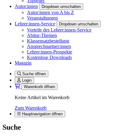
Topseller
Autor:innen
Dropdown umschalten
Autor:innen von A bis Z
Veranstaltungen
Lehrer:innen-Service
Dropdown umschalten
Vorteile des Lehrer:innen-Service
Abitur-Themen
Klassensatzbestellung
Ansprechpartner:innen
Lehrer:innen-Prospekte
Kostenlose Downloads
Magazin
Suche öffnen
Login
Warenkorb öffnen
Keine Artikel im Warenkorb
Zum Warenkorb
Hauptnavigation öffnen
Suche