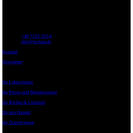
Siemensstr. 32
71254 Ditzingen
Deutschland
Telefon:
+49 7156 163-0
E-Mail:
info@reclam.de
Kontakt
Newsletter
Service
für Lehrer:innen
für Presse und Blogger:innen
für Rechte & Lizenzen
für den Handel
für Dozent:innen