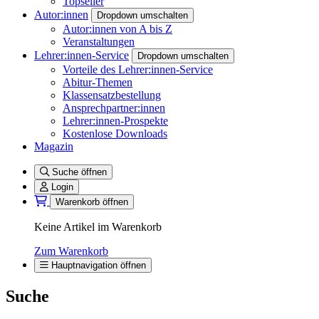
Topseller
Autor:innen
Dropdown umschalten
Autor:innen von A bis Z
Veranstaltungen
Lehrer:innen-Service
Dropdown umschalten
Vorteile des Lehrer:innen-Service
Abitur-Themen
Klassensatzbestellung
Ansprechpartner:innen
Lehrer:innen-Prospekte
Kostenlose Downloads
Magazin
Suche öffnen
Login
Warenkorb öffnen
Keine Artikel im Warenkorb
Zum Warenkorb
Hauptnavigation öffnen
Suche