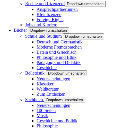
Rechte und Lizenzen
Dropdown umschalten
Ansprechpartner:innen
Kleinlizenzen
Foreign Rights
Jobs und Karriere
Bücher
Dropdown umschalten
Schule und Studium
Dropdown umschalten
Deutsch und Germanistik
Moderne Fremdsprachen
Latein und Griechisch
Philosophie und Ethik
Pädagogik und Didaktik
Geschichte
Belletristik
Dropdown umschalten
Neuerscheinungen
Klassiker
Weltliteratur
Zum Entdecken
Sachbuch
Dropdown umschalten
Neuerscheinungen
100 Seiten
Musik
Geschichte und Politik
Philosophie