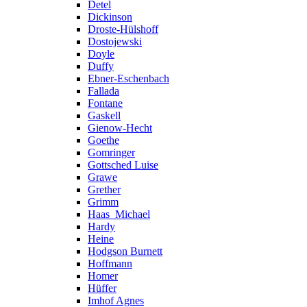
Detel
Dickinson
Droste-Hülshoff
Dostojewski
Doyle
Duffy
Ebner-Eschenbach
Fallada
Fontane
Gaskell
Gienow-Hecht
Goethe
Gomringer
Gottsched Luise
Grawe
Grether
Grimm
Haas_Michael
Hardy
Heine
Hodgson Burnett
Hoffmann
Homer
Hüffer
Imhof Agnes