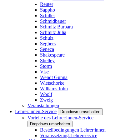
Reuter
Sappho
Schiller
Schmidbauer
Schmitz Barbara
Schmitz Julia
Schulz
Seghers
Seneca
Shakespeare
Shelley
Storm
Vise
Wendt Gunna
Wietschorke
Williams John
Woolf
Zweig
Veranstaltungen
Lehrer:innen-Service
Dropdown umschalten
Vorteile des Lehrer:innen-Service
Dropdown umschalten
Bestellbedingungen Lehrer:innen
Voraussetzung-Lehrerservice