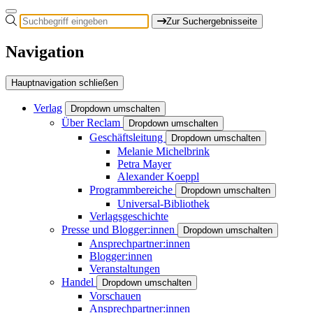
Zur Suchergebnisseite
Navigation
Hauptnavigation schließen
Verlag
Dropdown umschalten
Über Reclam
Dropdown umschalten
Geschäftsleitung
Dropdown umschalten
Melanie Michelbrink
Petra Mayer
Alexander Koeppl
Programmbereiche
Dropdown umschalten
Universal-Bibliothek
Verlagsgeschichte
Presse und Blogger:innen
Dropdown umschalten
Ansprechpartner:innen
Blogger:innen
Veranstaltungen
Handel
Dropdown umschalten
Vorschauen
Ansprechpartner:innen