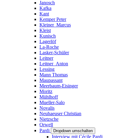
Janosch
Kafka
Kant
Kemper Peter
Kleiner_Marcus
Kleist
Kunisch
Lagerlöf
La-Roche
Lasker-Schüler
Leitner
Leitner_Anton
Lessing
Mann Thomas
Maupassant
Meerbaum-Eisinger
Moritz
Mühlhoff
Mueller-Salo
Novalis
Neuhaeuser Christian
Nietzsche
Orwell
Pardi
Dropdown umschalten
Interview mit Cécile Pardi