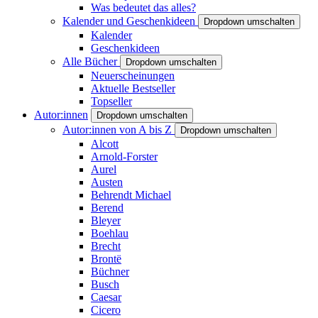
Was bedeutet das alles?
Kalender und Geschenkideen
Dropdown umschalten
Kalender
Geschenkideen
Alle Bücher
Dropdown umschalten
Neuerscheinungen
Aktuelle Bestseller
Topseller
Autor:innen
Dropdown umschalten
Autor:innen von A bis Z
Dropdown umschalten
Alcott
Arnold-Forster
Aurel
Austen
Behrendt Michael
Berend
Bleyer
Boehlau
Brecht
Brontë
Büchner
Busch
Caesar
Cicero