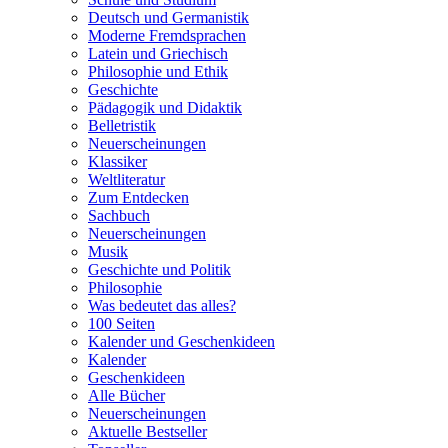
Deutsch und Germanistik
Moderne Fremdsprachen
Latein und Griechisch
Philosophie und Ethik
Geschichte
Pädagogik und Didaktik
Belletristik
Neuerscheinungen
Klassiker
Weltliteratur
Zum Entdecken
Sachbuch
Neuerscheinungen
Musik
Geschichte und Politik
Philosophie
Was bedeutet das alles?
100 Seiten
Kalender und Geschenkideen
Kalender
Geschenkideen
Alle Bücher
Neuerscheinungen
Aktuelle Bestseller