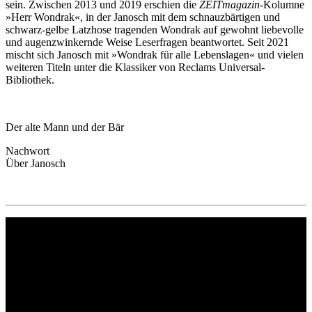
sein. Zwischen 2013 und 2019 erschien die
ZEITmagazin
-Kolumne
»Herr Wondrak«, in der Janosch mit dem schnauzbärtigen und
schwarz-gelbe Latzhose tragenden Wondrak auf gewohnt liebevolle
und augenzwinkernde Weise Leserfragen beantwortet. Seit 2021
mischt sich Janosch mit »Wondrak für alle Lebenslagen« und vielen
weiteren Titeln unter die Klassiker von Reclams Universal-
Bibliothek.
Der alte Mann und der Bär
Nachwort
Über Janosch
Philipp Reclam jun. Verlag GmbH
Siemensstr. 32
71254 Ditzingen
Deutschland