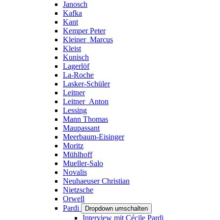
Janosch
Kafka
Kant
Kemper Peter
Kleiner_Marcus
Kleist
Kunisch
Lagerlöf
La-Roche
Lasker-Schüler
Leitner
Leitner_Anton
Lessing
Mann Thomas
Maupassant
Meerbaum-Eisinger
Moritz
Mühlhoff
Mueller-Salo
Novalis
Neuhaeuser Christian
Nietzsche
Orwell
Pardi
Dropdown umschalten
Interview mit Cécile Pardi