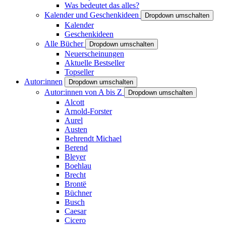
Was bedeutet das alles?
Kalender und Geschenkideen
Dropdown umschalten
Kalender
Geschenkideen
Alle Bücher
Dropdown umschalten
Neuerscheinungen
Aktuelle Bestseller
Topseller
Autor:innen
Dropdown umschalten
Autor:innen von A bis Z
Dropdown umschalten
Alcott
Arnold-Forster
Aurel
Austen
Behrendt Michael
Berend
Bleyer
Boehlau
Brecht
Brontë
Büchner
Busch
Caesar
Cicero