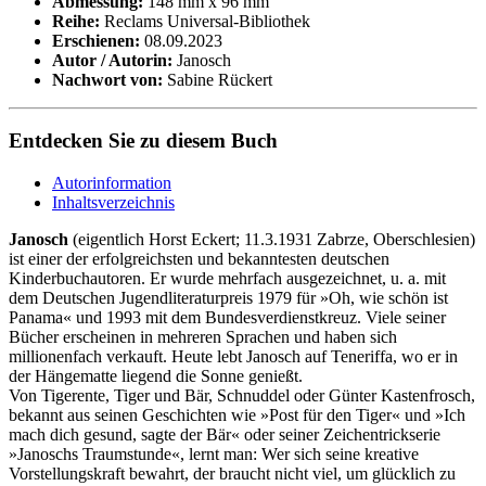
Abmessung:
148 mm x 96 mm
Reihe:
Reclams Universal-Bibliothek
Erschienen:
08.09.2023
Autor / Autorin:
Janosch
Nachwort von:
Sabine Rückert
Entdecken Sie zu diesem Buch
Autorinformation
Inhaltsverzeichnis
Janosch
(eigentlich Horst Eckert; 11.3.1931 Zabrze, Oberschlesien)
ist einer der erfolgreichsten und bekanntesten deutschen
Kinderbuchautoren. Er wurde mehrfach ausgezeichnet, u. a. mit
dem Deutschen Jugendliteraturpreis 1979 für »Oh, wie schön ist
Panama« und 1993 mit dem Bundesverdienstkreuz. Viele seiner
Bücher erscheinen in mehreren Sprachen und haben sich
millionenfach verkauft. Heute lebt Janosch auf Teneriffa, wo er in
der Hängematte liegend die Sonne genießt.
Von Tigerente, Tiger und Bär, Schnuddel oder Günter Kastenfrosch,
bekannt aus seinen Geschichten wie »Post für den Tiger« und »Ich
mach dich gesund, sagte der Bär« oder seiner Zeichentrickserie
»Janoschs Traumstunde«, lernt man: Wer sich seine kreative
Vorstellungskraft bewahrt, der braucht nicht viel, um glücklich zu