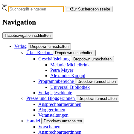
Zur Suchergebnisseite
Navigation
Hauptnavigation schließen
Verlag
Dropdown umschalten
Über Reclam
Dropdown umschalten
Geschäftsleitung
Dropdown umschalten
Melanie Michelbrink
Petra Mayer
Alexander Koeppl
Programmbereiche
Dropdown umschalten
Universal-Bibliothek
Verlagsgeschichte
Presse und Blogger:innen
Dropdown umschalten
Ansprechpartner:innen
Blogger:innen
Veranstaltungen
Handel
Dropdown umschalten
Vorschauen
Ansprechpartner:innen