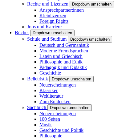
Rechte und Lizenzen
Dropdown umschalten
Ansprechpartner:innen
Kleinlizenzen
Foreign Rights
Jobs und Karriere
Bücher
Dropdown umschalten
Schule und Studium
Dropdown umschalten
Deutsch und Germanistik
Moderne Fremdsprachen
Latein und Griechisch
Philosophie und Ethik
Pädagogik und Didaktik
Geschichte
Belletristik
Dropdown umschalten
Neuerscheinungen
Klassiker
Weltliteratur
Zum Entdecken
Sachbuch
Dropdown umschalten
Neuerscheinungen
100 Seiten
Musik
Geschichte und Politik
Philosophie