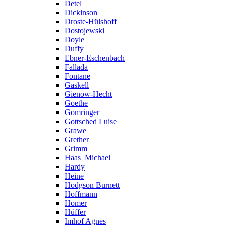
Detel
Dickinson
Droste-Hülshoff
Dostojewski
Doyle
Duffy
Ebner-Eschenbach
Fallada
Fontane
Gaskell
Gienow-Hecht
Goethe
Gomringer
Gottsched Luise
Grawe
Grether
Grimm
Haas_Michael
Hardy
Heine
Hodgson Burnett
Hoffmann
Homer
Hüffer
Imhof Agnes