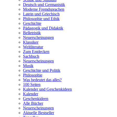
Deutsch und Germanistik
Moderne Fremdsprachen
Latein und Griechisch
Philosophie und Ethik
Geschichte
Pädagogik und Didaktik
Belletristik
Neuerscheinungen
Klassiker
Weltliteratur
Zum Entdecken
Sachbuch
Neuerscheinungen
Musik
Geschichte und Politik
Philosophie
Was bedeutet das alles?
100 Seiten
Kalender und Geschenkideen
Kalender
Geschenkideen
Alle Bücher
Neuerscheinungen
Aktuelle Bestseller