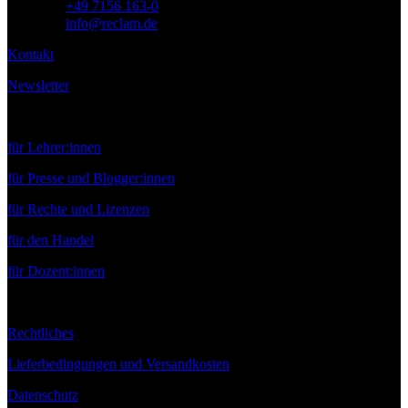
Telefon:
+49 7156 163-0
E-Mail:
info@reclam.de
Kontakt
Newsletter
Service
für Lehrer:innen
für Presse und Blogger:innen
für Rechte und Lizenzen
für den Handel
für Dozent:innen
Rechtliches
Lieferbedingungen und Versandkosten
Datenschutz