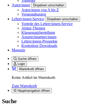
Topseller
Autor:innen
Dropdown umschalten
Autor:innen von A bis Z
Veranstaltungen
Lehrer:innen-Service
Dropdown umschalten
Vorteile des Lehrer:innen-Service
Abitur-Themen
Klassensatzbestellung
Ansprechpartner:innen
Lehrer:innen-Prospekte
Kostenlose Downloads
Magazin
Suche öffnen
Login
Warenkorb öffnen
Keine Artikel im Warenkorb
Zum Warenkorb
Hauptnavigation öffnen
Suche