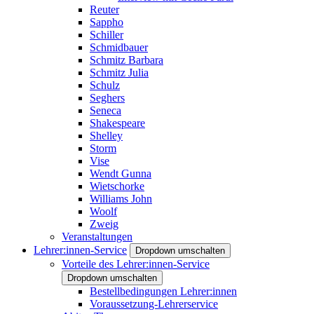
Reuter
Sappho
Schiller
Schmidbauer
Schmitz Barbara
Schmitz Julia
Schulz
Seghers
Seneca
Shakespeare
Shelley
Storm
Vise
Wendt Gunna
Wietschorke
Williams John
Woolf
Zweig
Veranstaltungen
Lehrer:innen-Service
Dropdown umschalten
Vorteile des Lehrer:innen-Service
Dropdown umschalten
Bestellbedingungen Lehrer:innen
Voraussetzung-Lehrerservice