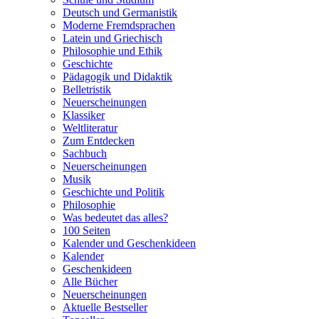
Deutsch und Germanistik
Moderne Fremdsprachen
Latein und Griechisch
Philosophie und Ethik
Geschichte
Pädagogik und Didaktik
Belletristik
Neuerscheinungen
Klassiker
Weltliteratur
Zum Entdecken
Sachbuch
Neuerscheinungen
Musik
Geschichte und Politik
Philosophie
Was bedeutet das alles?
100 Seiten
Kalender und Geschenkideen
Kalender
Geschenkideen
Alle Bücher
Neuerscheinungen
Aktuelle Bestseller