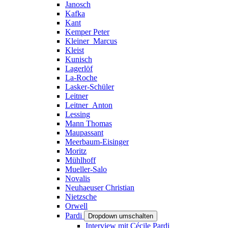
Janosch
Kafka
Kant
Kemper Peter
Kleiner_Marcus
Kleist
Kunisch
Lagerlöf
La-Roche
Lasker-Schüler
Leitner
Leitner_Anton
Lessing
Mann Thomas
Maupassant
Meerbaum-Eisinger
Moritz
Mühlhoff
Mueller-Salo
Novalis
Neuhaeuser Christian
Nietzsche
Orwell
Pardi
Dropdown umschalten
Interview mit Cécile Pardi