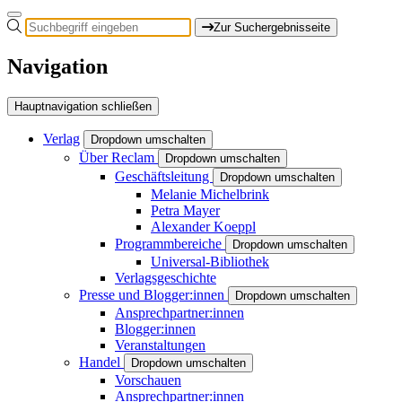
Zur Suchergebnisseite
Navigation
Hauptnavigation schließen
Verlag
Dropdown umschalten
Über Reclam
Dropdown umschalten
Geschäftsleitung
Dropdown umschalten
Melanie Michelbrink
Petra Mayer
Alexander Koeppl
Programmbereiche
Dropdown umschalten
Universal-Bibliothek
Verlagsgeschichte
Presse und Blogger:innen
Dropdown umschalten
Ansprechpartner:innen
Blogger:innen
Veranstaltungen
Handel
Dropdown umschalten
Vorschauen
Ansprechpartner:innen