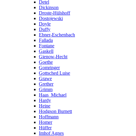
Detel
Dickinson
Droste-Hülshoff
Dostojewski
Doyle
Duffy
Ebner-Eschenbach
Fallada
Fontane
Gaskell
Gienow-Hecht
Goethe
Gomringer
Gottsched Luise
Grawe
Grether
Grimm
Haas_Michael
Hardy
Heine
Hodgson Burnett
Hoffmann
Homer
Hüffer
Imhof Agnes