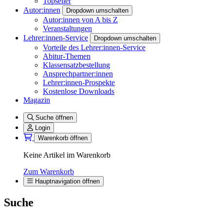
Topseller
Autor:innen
Dropdown umschalten
Autor:innen von A bis Z
Veranstaltungen
Lehrer:innen-Service
Dropdown umschalten
Vorteile des Lehrer:innen-Service
Abitur-Themen
Klassensatzbestellung
Ansprechpartner:innen
Lehrer:innen-Prospekte
Kostenlose Downloads
Magazin
Suche öffnen
Login
Warenkorb öffnen
Keine Artikel im Warenkorb
Zum Warenkorb
Hauptnavigation öffnen
Suche