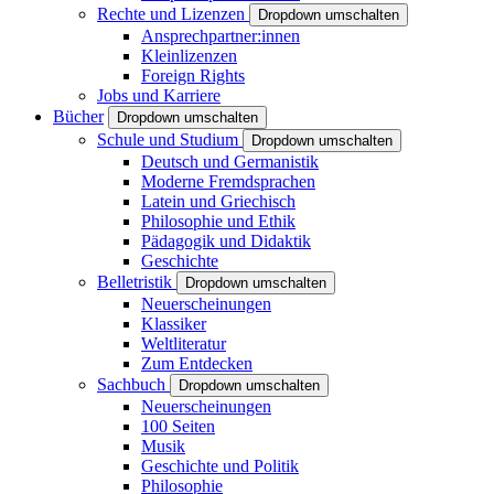
Rechte und Lizenzen
Dropdown umschalten
Ansprechpartner:innen
Kleinlizenzen
Foreign Rights
Jobs und Karriere
Bücher
Dropdown umschalten
Schule und Studium
Dropdown umschalten
Deutsch und Germanistik
Moderne Fremdsprachen
Latein und Griechisch
Philosophie und Ethik
Pädagogik und Didaktik
Geschichte
Belletristik
Dropdown umschalten
Neuerscheinungen
Klassiker
Weltliteratur
Zum Entdecken
Sachbuch
Dropdown umschalten
Neuerscheinungen
100 Seiten
Musik
Geschichte und Politik
Philosophie