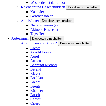
Was bedeutet das alles?
Kalender und Geschenkideen
Dropdown umschalten
Kalender
Geschenkideen
Alle Bücher
Dropdown umschalten
Neuerscheinungen
Aktuelle Bestseller
Topseller
Autor:innen
Dropdown umschalten
Autor:innen von A bis Z
Dropdown umschalten
Alcott
Arnold-Forster
Aurel
Austen
Behrendt Michael
Berend
Bleyer
Boehlau
Brecht
Brontë
Büchner
Busch
Caesar
Cicero