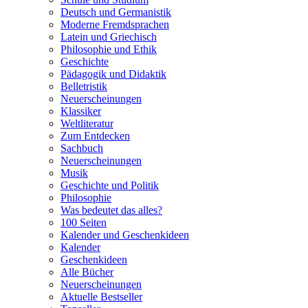
Deutsch und Germanistik
Moderne Fremdsprachen
Latein und Griechisch
Philosophie und Ethik
Geschichte
Pädagogik und Didaktik
Belletristik
Neuerscheinungen
Klassiker
Weltliteratur
Zum Entdecken
Sachbuch
Neuerscheinungen
Musik
Geschichte und Politik
Philosophie
Was bedeutet das alles?
100 Seiten
Kalender und Geschenkideen
Kalender
Geschenkideen
Alle Bücher
Neuerscheinungen
Aktuelle Bestseller