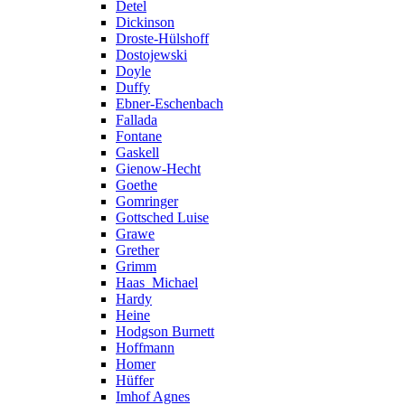
Detel
Dickinson
Droste-Hülshoff
Dostojewski
Doyle
Duffy
Ebner-Eschenbach
Fallada
Fontane
Gaskell
Gienow-Hecht
Goethe
Gomringer
Gottsched Luise
Grawe
Grether
Grimm
Haas_Michael
Hardy
Heine
Hodgson Burnett
Hoffmann
Homer
Hüffer
Imhof Agnes