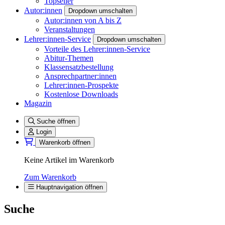
Topseller
Autor:innen
Dropdown umschalten
Autor:innen von A bis Z
Veranstaltungen
Lehrer:innen-Service
Dropdown umschalten
Vorteile des Lehrer:innen-Service
Abitur-Themen
Klassensatzbestellung
Ansprechpartner:innen
Lehrer:innen-Prospekte
Kostenlose Downloads
Magazin
Suche öffnen
Login
Warenkorb öffnen
Keine Artikel im Warenkorb
Zum Warenkorb
Hauptnavigation öffnen
Suche