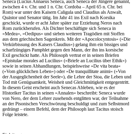
Seneca (Lucius Annaeus Seneca, auch Seneca der Jüngere genannt,
zwischen 4 v. Chr. und 1 n. Chr. Cordoba – April 65 n. Chr. bei
Rom) war unter den Kaisern Caligula und Claudius als Anwalt,
Quästor und Senator tätig. Im Jahr 41 ins Exil nach Korsika
geschickt, wurde er acht Jahre später zur Erziehung Neros nach
Rom zurückberufen. Als Dichter beschäftigte sich Seneca in
»Medea«, »Oedipus« und sieben weiteren Tragödien mit Stoffen
aus dem griechischen Sagenkreis. Mit der »Apocolocyntosis« (»Die
Verkürbissung des Kaisers Claudius«) gelang ihm ein bissiges und
scharfzüngiges Pamphlet gegen den Mann, der ihn ins korsische
Exil geschickt hatte. Als Philosoph vertrat er in seinen Briefen
»Epistulae morales ad Lucilius« (»Briefe an Lucilius über Ethik«)
sowie in seinen Abhandlungen, beispielsweise »De vita beata«
(»Vom glücklichen Leben«) oder »De tranquillitate animi« (»Von
der Ausgeglichenheit der Seele«), die Lehre der Stoa, die Leben und
Tod mit Genügsamkeit, Weisheit und Gleichmütigkeit entgegentritt.
In diesem Geist erscheint auch Senecas Ableben, wie es der
Historiker Tacitus in seinen »Annalen« beschreibt: Seneca wurde
von Nero, der dem Lehrer zusehends entglitten war, der Teilnahme
an der Pisonischen Verschwörung beschuldigt und zum Selbstmord
gedrängt – einem Befehl, dem der Philosoph laut Tacitus stoisch
Folge leistete.