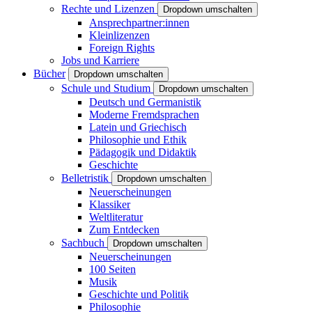
Rechte und Lizenzen
Dropdown umschalten
Ansprechpartner:innen
Kleinlizenzen
Foreign Rights
Jobs und Karriere
Bücher
Dropdown umschalten
Schule und Studium
Dropdown umschalten
Deutsch und Germanistik
Moderne Fremdsprachen
Latein und Griechisch
Philosophie und Ethik
Pädagogik und Didaktik
Geschichte
Belletristik
Dropdown umschalten
Neuerscheinungen
Klassiker
Weltliteratur
Zum Entdecken
Sachbuch
Dropdown umschalten
Neuerscheinungen
100 Seiten
Musik
Geschichte und Politik
Philosophie