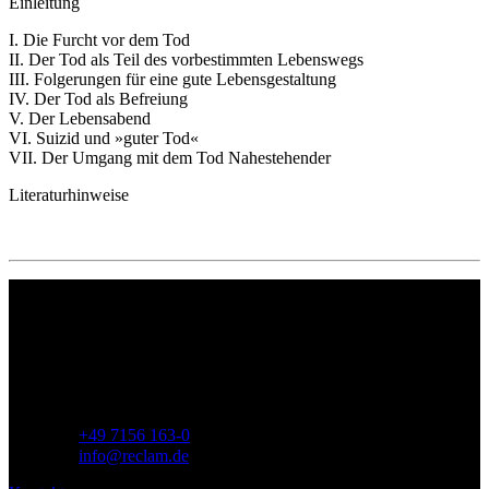
Einleitung
I. Die Furcht vor dem Tod
II. Der Tod als Teil des vorbestimmten Lebenswegs
III. Folgerungen für eine gute Lebensgestaltung
IV. Der Tod als Befreiung
V. Der Lebensabend
VI. Suizid und »guter Tod«
VII. Der Umgang mit dem Tod Nahestehender
Literaturhinweise
Philipp Reclam jun. Verlag GmbH
Siemensstr. 32
71254 Ditzingen
Deutschland
Telefon:
+49 7156 163-0
E-Mail:
info@reclam.de