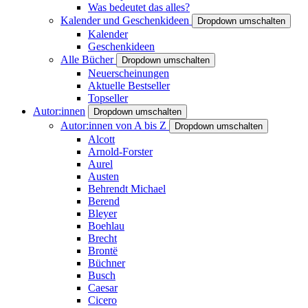
Was bedeutet das alles?
Kalender und Geschenkideen
Dropdown umschalten
Kalender
Geschenkideen
Alle Bücher
Dropdown umschalten
Neuerscheinungen
Aktuelle Bestseller
Topseller
Autor:innen
Dropdown umschalten
Autor:innen von A bis Z
Dropdown umschalten
Alcott
Arnold-Forster
Aurel
Austen
Behrendt Michael
Berend
Bleyer
Boehlau
Brecht
Brontë
Büchner
Busch
Caesar
Cicero