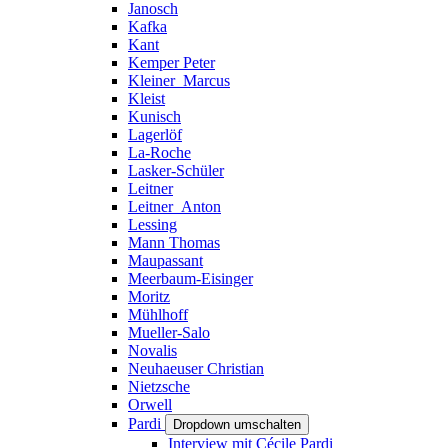
Janosch
Kafka
Kant
Kemper Peter
Kleiner_Marcus
Kleist
Kunisch
Lagerlöf
La-Roche
Lasker-Schüler
Leitner
Leitner_Anton
Lessing
Mann Thomas
Maupassant
Meerbaum-Eisinger
Moritz
Mühlhoff
Mueller-Salo
Novalis
Neuhaeuser Christian
Nietzsche
Orwell
Pardi
Dropdown umschalten
Interview mit Cécile Pardi