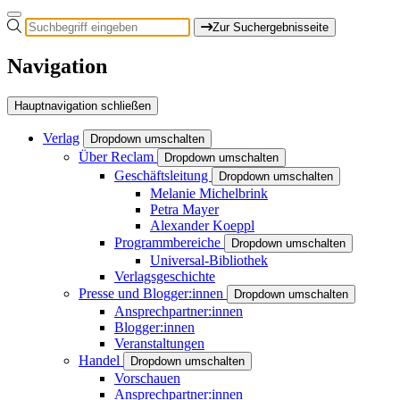
Zur Suchergebnisseite
Navigation
Hauptnavigation schließen
Verlag
Dropdown umschalten
Über Reclam
Dropdown umschalten
Geschäftsleitung
Dropdown umschalten
Melanie Michelbrink
Petra Mayer
Alexander Koeppl
Programmbereiche
Dropdown umschalten
Universal-Bibliothek
Verlagsgeschichte
Presse und Blogger:innen
Dropdown umschalten
Ansprechpartner:innen
Blogger:innen
Veranstaltungen
Handel
Dropdown umschalten
Vorschauen
Ansprechpartner:innen