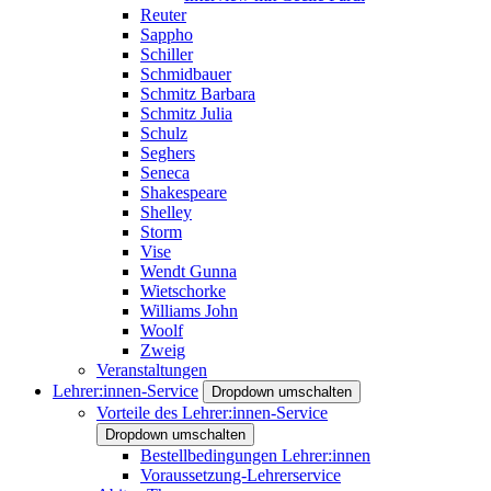
Reuter
Sappho
Schiller
Schmidbauer
Schmitz Barbara
Schmitz Julia
Schulz
Seghers
Seneca
Shakespeare
Shelley
Storm
Vise
Wendt Gunna
Wietschorke
Williams John
Woolf
Zweig
Veranstaltungen
Lehrer:innen-Service
Dropdown umschalten
Vorteile des Lehrer:innen-Service
Dropdown umschalten
Bestellbedingungen Lehrer:innen
Voraussetzung-Lehrerservice