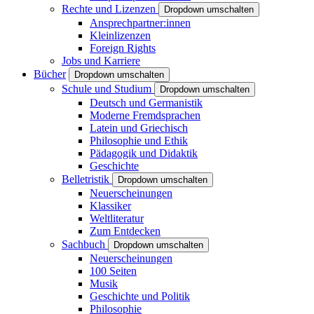
Rechte und Lizenzen
Dropdown umschalten
Ansprechpartner:innen
Kleinlizenzen
Foreign Rights
Jobs und Karriere
Bücher
Dropdown umschalten
Schule und Studium
Dropdown umschalten
Deutsch und Germanistik
Moderne Fremdsprachen
Latein und Griechisch
Philosophie und Ethik
Pädagogik und Didaktik
Geschichte
Belletristik
Dropdown umschalten
Neuerscheinungen
Klassiker
Weltliteratur
Zum Entdecken
Sachbuch
Dropdown umschalten
Neuerscheinungen
100 Seiten
Musik
Geschichte und Politik
Philosophie