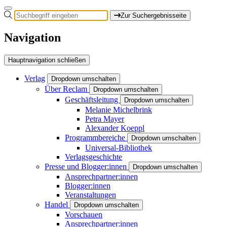
Zur Suchergebnisseite
Navigation
Hauptnavigation schließen
Verlag
Dropdown umschalten
Über Reclam
Dropdown umschalten
Geschäftsleitung
Dropdown umschalten
Melanie Michelbrink
Petra Mayer
Alexander Koeppl
Programmbereiche
Dropdown umschalten
Universal-Bibliothek
Verlagsgeschichte
Presse und Blogger:innen
Dropdown umschalten
Ansprechpartner:innen
Blogger:innen
Veranstaltungen
Handel
Dropdown umschalten
Vorschauen
Ansprechpartner:innen