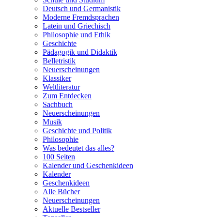
Deutsch und Germanistik
Moderne Fremdsprachen
Latein und Griechisch
Philosophie und Ethik
Geschichte
Pädagogik und Didaktik
Belletristik
Neuerscheinungen
Klassiker
Weltliteratur
Zum Entdecken
Sachbuch
Neuerscheinungen
Musik
Geschichte und Politik
Philosophie
Was bedeutet das alles?
100 Seiten
Kalender und Geschenkideen
Kalender
Geschenkideen
Alle Bücher
Neuerscheinungen
Aktuelle Bestseller