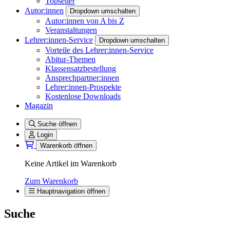
Topseller
Autor:innen
Dropdown umschalten
Autor:innen von A bis Z
Veranstaltungen
Lehrer:innen-Service
Dropdown umschalten
Vorteile des Lehrer:innen-Service
Abitur-Themen
Klassensatzbestellung
Ansprechpartner:innen
Lehrer:innen-Prospekte
Kostenlose Downloads
Magazin
Suche öffnen
Login
Warenkorb öffnen
Keine Artikel im Warenkorb
Zum Warenkorb
Hauptnavigation öffnen
Suche