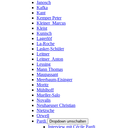
Janosch
Kafka
Kant
Kemper Peter
Kleiner_Marcus
Kleist
Kunisch
Lagerlöf
La-Roche
Lasker-Schüler
Leitner
Leitner_Anton
Lessing
Mann Thomas
Maupassant
Meerbaum-Eisinger
Moritz
Mühlhoff
Mueller-Salo
Novalis
Neuhaeuser Christian
Nietzsche
Orwell
Pardi
Dropdown umschalten
Interview mit Cécile Pardi