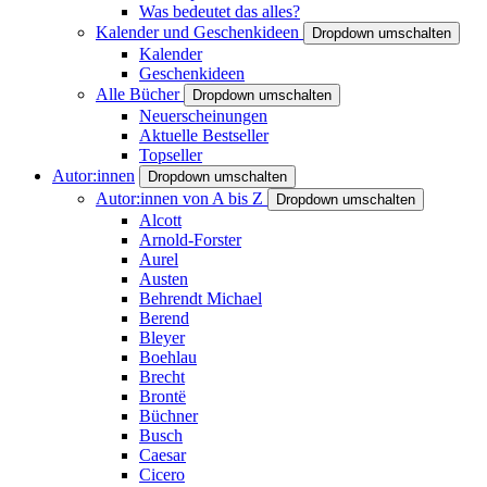
Was bedeutet das alles?
Kalender und Geschenkideen
Dropdown umschalten
Kalender
Geschenkideen
Alle Bücher
Dropdown umschalten
Neuerscheinungen
Aktuelle Bestseller
Topseller
Autor:innen
Dropdown umschalten
Autor:innen von A bis Z
Dropdown umschalten
Alcott
Arnold-Forster
Aurel
Austen
Behrendt Michael
Berend
Bleyer
Boehlau
Brecht
Brontë
Büchner
Busch
Caesar
Cicero