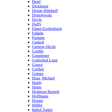
Detel
Dickinson
Droste-Hülshoff
Dostojewski
Doyle
Duffy
Ebner-Eschenbach
Fallada
Fontane
Gaskell
Gienow-Hecht
Goethe
Gomringer
Gottsched Luise
Grawe
Grether
Grimm
Haas_Michael
Hardy
Heine
Hodgson Burnett
Hoffmann
Homer
Hüffer
Imhof Agnes