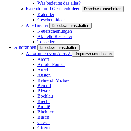
Was bedeutet das alles?
Kalender und Geschenkideen
Dropdown umschalten
Kalender
Geschenkideen
Alle Bücher
Dropdown umschalten
Neuerscheinungen
Aktuelle Bestseller
Topseller
Autor:innen
Dropdown umschalten
Autor:innen von A bis Z
Dropdown umschalten
Alcott
Arnold-Forster
Aurel
Austen
Behrendt Michael
Berend
Bleyer
Boehlau
Brecht
Brontë
Büchner
Busch
Caesar
Cicero