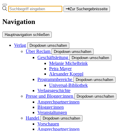
Zur Suchergebnisseite
Navigation
Hauptnavigation schließen
Verlag
Dropdown umschalten
Über Reclam
Dropdown umschalten
Geschäftsleitung
Dropdown umschalten
Melanie Michelbrink
Petra Mayer
Alexander Koeppl
Programmbereiche
Dropdown umschalten
Universal-Bibliothek
Verlagsgeschichte
Presse und Blogger:innen
Dropdown umschalten
Ansprechpartner:innen
Blogger:innen
Veranstaltungen
Handel
Dropdown umschalten
Vorschauen
Ansprechpartner:innen