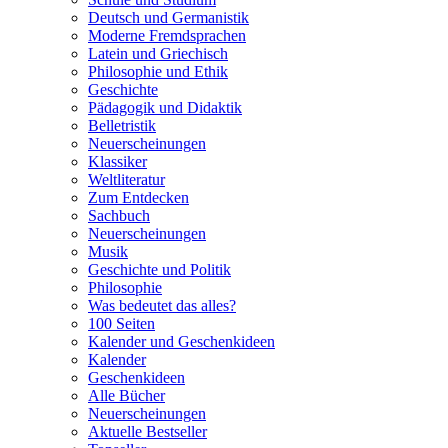
Deutsch und Germanistik
Moderne Fremdsprachen
Latein und Griechisch
Philosophie und Ethik
Geschichte
Pädagogik und Didaktik
Belletristik
Neuerscheinungen
Klassiker
Weltliteratur
Zum Entdecken
Sachbuch
Neuerscheinungen
Musik
Geschichte und Politik
Philosophie
Was bedeutet das alles?
100 Seiten
Kalender und Geschenkideen
Kalender
Geschenkideen
Alle Bücher
Neuerscheinungen
Aktuelle Bestseller