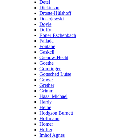
Detel
Dickinson
Droste-Hülshoff
Dostojewski
Doyle
Duffy
Ebner-Eschenbach
Fallada
Fontane
Gaskell
Gienow-Hecht
Goethe
Gomringer
Gottsched Luise
Grawe
Grether
Grimm
Haas_Michael
Hardy
Heine
Hodgson Burnett
Hoffmann
Homer
Hüffer
Imhof Agnes