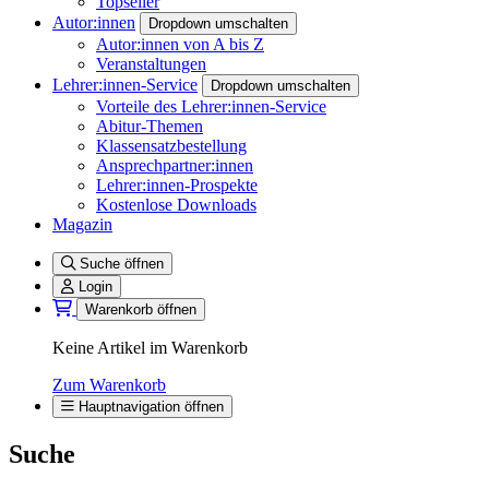
Topseller
Autor:innen
Dropdown umschalten
Autor:innen von A bis Z
Veranstaltungen
Lehrer:innen-Service
Dropdown umschalten
Vorteile des Lehrer:innen-Service
Abitur-Themen
Klassensatzbestellung
Ansprechpartner:innen
Lehrer:innen-Prospekte
Kostenlose Downloads
Magazin
Suche öffnen
Login
Warenkorb öffnen
Keine Artikel im Warenkorb
Zum Warenkorb
Hauptnavigation öffnen
Suche