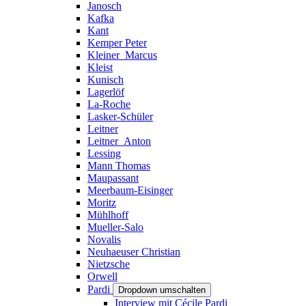
Janosch
Kafka
Kant
Kemper Peter
Kleiner_Marcus
Kleist
Kunisch
Lagerlöf
La-Roche
Lasker-Schüler
Leitner
Leitner_Anton
Lessing
Mann Thomas
Maupassant
Meerbaum-Eisinger
Moritz
Mühlhoff
Mueller-Salo
Novalis
Neuhaeuser Christian
Nietzsche
Orwell
Pardi
Dropdown umschalten
Interview mit Cécile Pardi