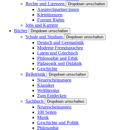
Rechte und Lizenzen
Dropdown umschalten
Ansprechpartner:innen
Kleinlizenzen
Foreign Rights
Jobs und Karriere
Bücher
Dropdown umschalten
Schule und Studium
Dropdown umschalten
Deutsch und Germanistik
Moderne Fremdsprachen
Latein und Griechisch
Philosophie und Ethik
Pädagogik und Didaktik
Geschichte
Belletristik
Dropdown umschalten
Neuerscheinungen
Klassiker
Weltliteratur
Zum Entdecken
Sachbuch
Dropdown umschalten
Neuerscheinungen
100 Seiten
Musik
Geschichte und Politik
Philosophie