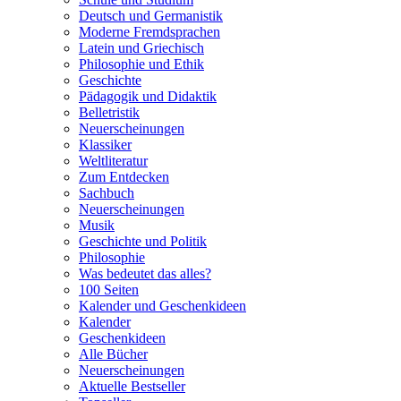
Deutsch und Germanistik
Moderne Fremdsprachen
Latein und Griechisch
Philosophie und Ethik
Geschichte
Pädagogik und Didaktik
Belletristik
Neuerscheinungen
Klassiker
Weltliteratur
Zum Entdecken
Sachbuch
Neuerscheinungen
Musik
Geschichte und Politik
Philosophie
Was bedeutet das alles?
100 Seiten
Kalender und Geschenkideen
Kalender
Geschenkideen
Alle Bücher
Neuerscheinungen
Aktuelle Bestseller