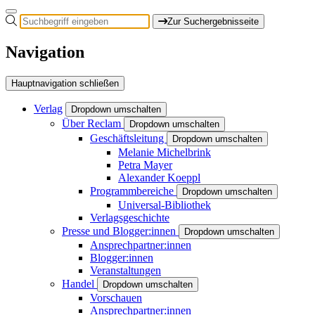
Zur Suchergebnisseite
Navigation
Hauptnavigation schließen
Verlag
Dropdown umschalten
Über Reclam
Dropdown umschalten
Geschäftsleitung
Dropdown umschalten
Melanie Michelbrink
Petra Mayer
Alexander Koeppl
Programmbereiche
Dropdown umschalten
Universal-Bibliothek
Verlagsgeschichte
Presse und Blogger:innen
Dropdown umschalten
Ansprechpartner:innen
Blogger:innen
Veranstaltungen
Handel
Dropdown umschalten
Vorschauen
Ansprechpartner:innen