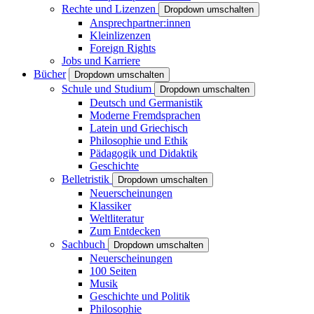
Rechte und Lizenzen
Dropdown umschalten
Ansprechpartner:innen
Kleinlizenzen
Foreign Rights
Jobs und Karriere
Bücher
Dropdown umschalten
Schule und Studium
Dropdown umschalten
Deutsch und Germanistik
Moderne Fremdsprachen
Latein und Griechisch
Philosophie und Ethik
Pädagogik und Didaktik
Geschichte
Belletristik
Dropdown umschalten
Neuerscheinungen
Klassiker
Weltliteratur
Zum Entdecken
Sachbuch
Dropdown umschalten
Neuerscheinungen
100 Seiten
Musik
Geschichte und Politik
Philosophie