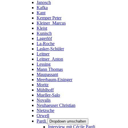
Janosch
Kafka
Kant
Kemper Peter
Kleiner_Marcus
Kleist
Kunisch
Lagerlöf
La-Roche
Lasker-Schüler
Leitner
Leitner_Anton
Lessing
Mann Thomas
Maupassant
Meerbaum-Eisinger
Moritz
Mühlhoff
Mueller-Salo
Novalis
Neuhaeuser Christian
Nietzsche
Orwell
Pardi
Dropdown umschalten
Interview mit Cécile Pardi