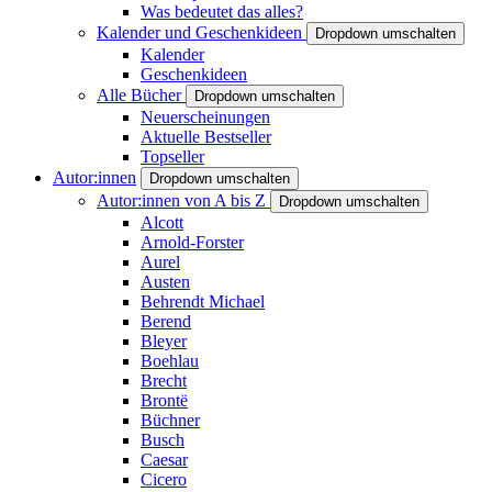
Was bedeutet das alles?
Kalender und Geschenkideen
Dropdown umschalten
Kalender
Geschenkideen
Alle Bücher
Dropdown umschalten
Neuerscheinungen
Aktuelle Bestseller
Topseller
Autor:innen
Dropdown umschalten
Autor:innen von A bis Z
Dropdown umschalten
Alcott
Arnold-Forster
Aurel
Austen
Behrendt Michael
Berend
Bleyer
Boehlau
Brecht
Brontë
Büchner
Busch
Caesar
Cicero