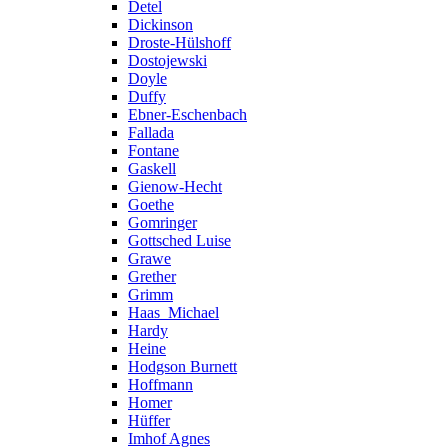
Detel
Dickinson
Droste-Hülshoff
Dostojewski
Doyle
Duffy
Ebner-Eschenbach
Fallada
Fontane
Gaskell
Gienow-Hecht
Goethe
Gomringer
Gottsched Luise
Grawe
Grether
Grimm
Haas_Michael
Hardy
Heine
Hodgson Burnett
Hoffmann
Homer
Hüffer
Imhof Agnes