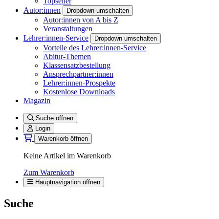
Topseller
Autor:innen
Dropdown umschalten
Autor:innen von A bis Z
Veranstaltungen
Lehrer:innen-Service
Dropdown umschalten
Vorteile des Lehrer:innen-Service
Abitur-Themen
Klassensatzbestellung
Ansprechpartner:innen
Lehrer:innen-Prospekte
Kostenlose Downloads
Magazin
Suche öffnen
Login
Warenkorb öffnen
Keine Artikel im Warenkorb
Zum Warenkorb
Hauptnavigation öffnen
Suche