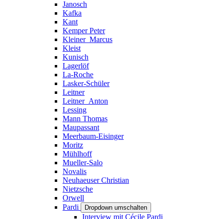
Janosch
Kafka
Kant
Kemper Peter
Kleiner_Marcus
Kleist
Kunisch
Lagerlöf
La-Roche
Lasker-Schüler
Leitner
Leitner_Anton
Lessing
Mann Thomas
Maupassant
Meerbaum-Eisinger
Moritz
Mühlhoff
Mueller-Salo
Novalis
Neuhaeuser Christian
Nietzsche
Orwell
Pardi
Dropdown umschalten
Interview mit Cécile Pardi