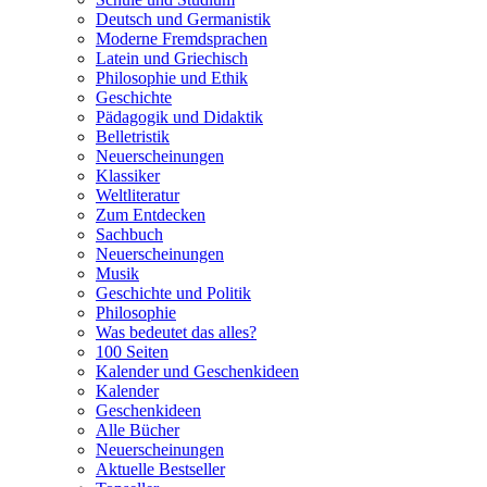
Deutsch und Germanistik
Moderne Fremdsprachen
Latein und Griechisch
Philosophie und Ethik
Geschichte
Pädagogik und Didaktik
Belletristik
Neuerscheinungen
Klassiker
Weltliteratur
Zum Entdecken
Sachbuch
Neuerscheinungen
Musik
Geschichte und Politik
Philosophie
Was bedeutet das alles?
100 Seiten
Kalender und Geschenkideen
Kalender
Geschenkideen
Alle Bücher
Neuerscheinungen
Aktuelle Bestseller