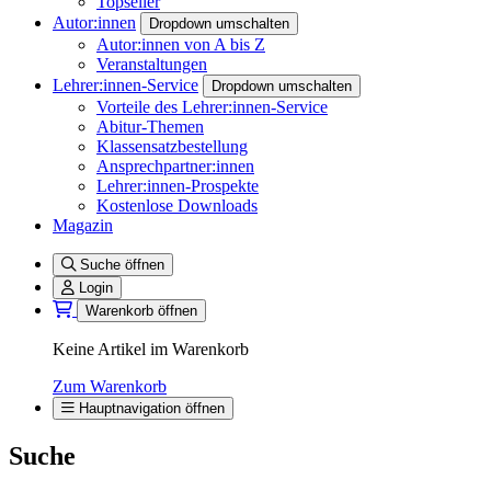
Topseller
Autor:innen
Dropdown umschalten
Autor:innen von A bis Z
Veranstaltungen
Lehrer:innen-Service
Dropdown umschalten
Vorteile des Lehrer:innen-Service
Abitur-Themen
Klassensatzbestellung
Ansprechpartner:innen
Lehrer:innen-Prospekte
Kostenlose Downloads
Magazin
Suche öffnen
Login
Warenkorb öffnen
Keine Artikel im Warenkorb
Zum Warenkorb
Hauptnavigation öffnen
Suche