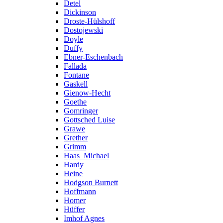
Detel
Dickinson
Droste-Hülshoff
Dostojewski
Doyle
Duffy
Ebner-Eschenbach
Fallada
Fontane
Gaskell
Gienow-Hecht
Goethe
Gomringer
Gottsched Luise
Grawe
Grether
Grimm
Haas_Michael
Hardy
Heine
Hodgson Burnett
Hoffmann
Homer
Hüffer
Imhof Agnes