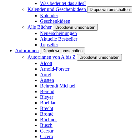
Was bedeutet das alles?
Kalender und Geschenkideen
Dropdown umschalten
Kalender
Geschenkideen
Alle Bücher
Dropdown umschalten
Neuerscheinungen
Aktuelle Bestseller
Topseller
Autor:innen
Dropdown umschalten
Autor:innen von A bis Z
Dropdown umschalten
Alcott
Arnold-Forster
Aurel
Austen
Behrendt Michael
Berend
Bleyer
Boehlau
Brecht
Brontë
Büchner
Busch
Caesar
Cicero