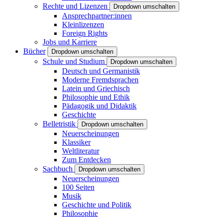
Rechte und Lizenzen
Dropdown umschalten
Ansprechpartner:innen
Kleinlizenzen
Foreign Rights
Jobs und Karriere
Bücher
Dropdown umschalten
Schule und Studium
Dropdown umschalten
Deutsch und Germanistik
Moderne Fremdsprachen
Latein und Griechisch
Philosophie und Ethik
Pädagogik und Didaktik
Geschichte
Belletristik
Dropdown umschalten
Neuerscheinungen
Klassiker
Weltliteratur
Zum Entdecken
Sachbuch
Dropdown umschalten
Neuerscheinungen
100 Seiten
Musik
Geschichte und Politik
Philosophie