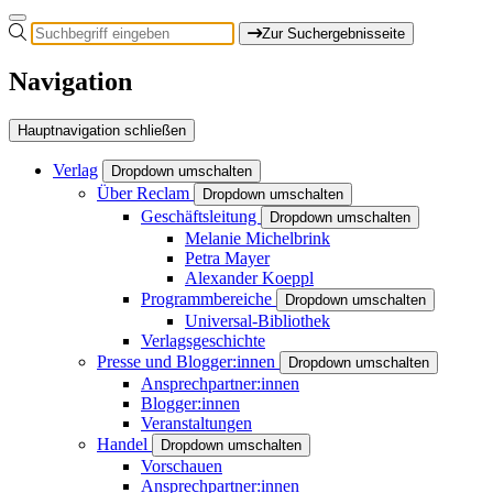
Zur Suchergebnisseite
Navigation
Hauptnavigation schließen
Verlag
Dropdown umschalten
Über Reclam
Dropdown umschalten
Geschäftsleitung
Dropdown umschalten
Melanie Michelbrink
Petra Mayer
Alexander Koeppl
Programmbereiche
Dropdown umschalten
Universal-Bibliothek
Verlagsgeschichte
Presse und Blogger:innen
Dropdown umschalten
Ansprechpartner:innen
Blogger:innen
Veranstaltungen
Handel
Dropdown umschalten
Vorschauen
Ansprechpartner:innen