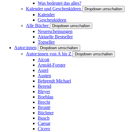
Was bedeutet das alles?
Kalender und Geschenkideen
Dropdown umschalten
Kalender
Geschenkideen
Alle Bücher
Dropdown umschalten
Neuerscheinungen
Aktuelle Bestseller
Topseller
Autor:innen
Dropdown umschalten
Autor:innen von A bis Z
Dropdown umschalten
Alcott
Arnold-Forster
Aurel
Austen
Behrendt Michael
Berend
Bleyer
Boehlau
Brecht
Brontë
Büchner
Busch
Caesar
Cicero