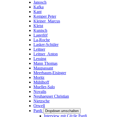
Janosch
Kafka
Kant
Kemper Peter
Kleiner_Marcus
Kleist
Kunisch
Lagerlöf
La-Roche
Lasker-Schüler
Leitner
Leitner_Anton
Lessing
Mann Thomas
Maupassant
Meerbaum-Eisinger
Moritz
Mühlhoff
Mueller-Salo
Novalis
Neuhaeuser Christian
Nietzsche
Orwell
Pardi
Dropdown umschalten
Interview mit Cécile Pardi