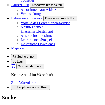
Topseller
Autor:innen
Dropdown umschalten
Autor:innen von A bis Z
Veranstaltungen
Lehrer:innen-Service
Dropdown umschalten
Vorteile des Lehrer:innen-Service
Abitur-Themen
Klassensatzbestellung
Ansprechpartner:innen
Lehrer:innen-Prospekte
Kostenlose Downloads
Magazin
Suche öffnen
Login
Warenkorb öffnen
Keine Artikel im Warenkorb
Zum Warenkorb
Hauptnavigation öffnen
Suche