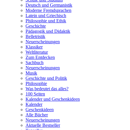
Deutsch und Germanistik
Moderne Fremdsprachen
Latein und Griechisch
Philosophie und Ethik
Geschichte
Pädagogik und Didaktik
Belletristik
Neuerscheinungen
Klassiker
Weltliteratur
Zum Entdecken
Sachbuch
Neuerscheinungen
Musik
Geschichte und Politik
Philosophie
Was bedeutet das alles?
100 Seiten
Kalender und Geschenkideen
Kalender
Geschenkideen
Alle Bücher
Neuerscheinungen
Aktuelle Bestseller