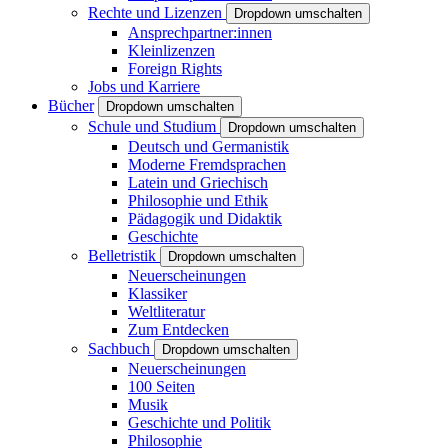
Rechte und Lizenzen
Dropdown umschalten
Ansprechpartner:innen
Kleinlizenzen
Foreign Rights
Jobs und Karriere
Bücher
Dropdown umschalten
Schule und Studium
Dropdown umschalten
Deutsch und Germanistik
Moderne Fremdsprachen
Latein und Griechisch
Philosophie und Ethik
Pädagogik und Didaktik
Geschichte
Belletristik
Dropdown umschalten
Neuerscheinungen
Klassiker
Weltliteratur
Zum Entdecken
Sachbuch
Dropdown umschalten
Neuerscheinungen
100 Seiten
Musik
Geschichte und Politik
Philosophie