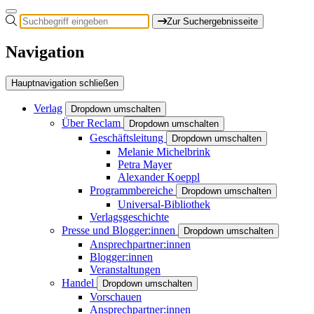
Zur Suchergebnisseite
Navigation
Hauptnavigation schließen
Verlag
Dropdown umschalten
Über Reclam
Dropdown umschalten
Geschäftsleitung
Dropdown umschalten
Melanie Michelbrink
Petra Mayer
Alexander Koeppl
Programmbereiche
Dropdown umschalten
Universal-Bibliothek
Verlagsgeschichte
Presse und Blogger:innen
Dropdown umschalten
Ansprechpartner:innen
Blogger:innen
Veranstaltungen
Handel
Dropdown umschalten
Vorschauen
Ansprechpartner:innen