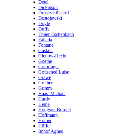
Detel
Dickinson
Droste-Hülshoff
Dostojewski
Doyle
Duffy
Ebner-Eschenbach
Fallada
Fontane
Gaskell
Gienow-Hecht
Goethe
Gomringer
Gottsched Luise
Grawe
Grether
Grimm
Haas_Michael
Hardy
Heine
Hodgson Burnett
Hoffmann
Homer
Hüffer
Imhof Agnes