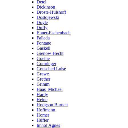
Detel
Dickinson
Droste-Hülshoff
Dostojewski
Doyle
Duffy
Ebner-Eschenbach
Fallada
Fontane
Gaskell
Gienow-Hecht
Goethe
Gomringer
Gottsched Luise
Grawe
Grether
Grimm
Haas_Michael
Hardy
Heine
Hodgson Burnett
Hoffmann
Homer
Hüffer
Imhof Agnes