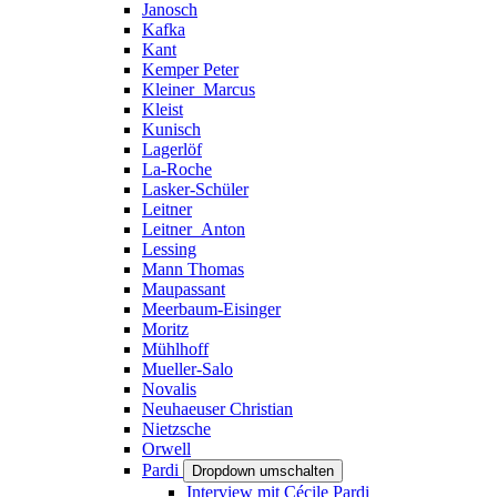
Janosch
Kafka
Kant
Kemper Peter
Kleiner_Marcus
Kleist
Kunisch
Lagerlöf
La-Roche
Lasker-Schüler
Leitner
Leitner_Anton
Lessing
Mann Thomas
Maupassant
Meerbaum-Eisinger
Moritz
Mühlhoff
Mueller-Salo
Novalis
Neuhaeuser Christian
Nietzsche
Orwell
Pardi
Dropdown umschalten
Interview mit Cécile Pardi