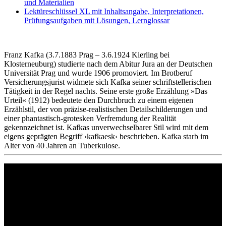
und Materialien
Lektüreschlüssel XL mit Inhaltsangabe, Interpretationen,
Prüfungsaufgaben mit Lösungen, Lernglossar
Franz Kafka (3.7.1883 Prag – 3.6.1924 Kierling bei
Klosterneuburg) studierte nach dem Abitur Jura an der Deutschen
Universität Prag und wurde 1906 promoviert. Im Brotberuf
Versicherungsjurist widmete sich Kafka seiner schriftstellerischen
Tätigkeit in der Regel nachts. Seine erste große Erzählung »Das
Urteil« (1912) bedeutete den Durchbruch zu einem eigenen
Erzählstil, der von präzise-realistischen Detailschilderungen und
einer phantastisch-grotesken Verfremdung der Realität
gekennzeichnet ist. Kafkas unverwechselbarer Stil wird mit dem
eigens geprägten Begriff ›kafkaesk‹ beschrieben. Kafka starb im
Alter von 40 Jahren an Tuberkulose.
Philipp Reclam jun. Verlag GmbH
Siemensstr. 32
71254 Ditzingen
Deutschland