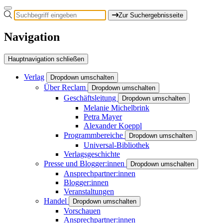
Zur Suchergebnisseite
Navigation
Hauptnavigation schließen
Verlag
Dropdown umschalten
Über Reclam
Dropdown umschalten
Geschäftsleitung
Dropdown umschalten
Melanie Michelbrink
Petra Mayer
Alexander Koeppl
Programmbereiche
Dropdown umschalten
Universal-Bibliothek
Verlagsgeschichte
Presse und Blogger:innen
Dropdown umschalten
Ansprechpartner:innen
Blogger:innen
Veranstaltungen
Handel
Dropdown umschalten
Vorschauen
Ansprechpartner:innen