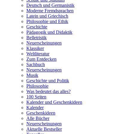
Deutsch und Germanistik
Moderne Fremdsprachen
Latein und Griechisch
Philosophie und Ethik
Geschichte
Pädagogik und Didaktik
Belletristik
Neuerscheinungen
Klassiker
Weltliteratur
Zum Entdecken
Sachbuch
Neuerscheinungen
Musik
Geschichte und Politik
Philosophie
Was bedeutet das alles?
100 Seiten
Kalender und Geschenkideen
Kalender
Geschenkideen
Alle Bücher
Neuerscheinungen
Aktuelle Bestseller