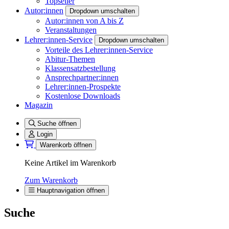
Topseller
Autor:innen
Dropdown umschalten
Autor:innen von A bis Z
Veranstaltungen
Lehrer:innen-Service
Dropdown umschalten
Vorteile des Lehrer:innen-Service
Abitur-Themen
Klassensatzbestellung
Ansprechpartner:innen
Lehrer:innen-Prospekte
Kostenlose Downloads
Magazin
Suche öffnen
Login
Warenkorb öffnen
Keine Artikel im Warenkorb
Zum Warenkorb
Hauptnavigation öffnen
Suche