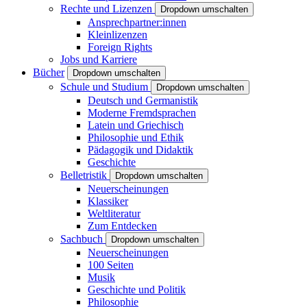
Rechte und Lizenzen
Dropdown umschalten
Ansprechpartner:innen
Kleinlizenzen
Foreign Rights
Jobs und Karriere
Bücher
Dropdown umschalten
Schule und Studium
Dropdown umschalten
Deutsch und Germanistik
Moderne Fremdsprachen
Latein und Griechisch
Philosophie und Ethik
Pädagogik und Didaktik
Geschichte
Belletristik
Dropdown umschalten
Neuerscheinungen
Klassiker
Weltliteratur
Zum Entdecken
Sachbuch
Dropdown umschalten
Neuerscheinungen
100 Seiten
Musik
Geschichte und Politik
Philosophie