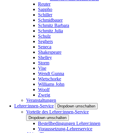
Reuter
Sappho
Schiller
Schmidbauer
Schmitz Barbara
Schmitz Julia
Schulz
Seghers
Seneca
Shakespeare
Shelley
Storm
Vise
Wendt Gunna
Wietschorke
Williams John
Woolf
Zweig
Veranstaltungen
Lehrer:innen-Service
Dropdown umschalten
Vorteile des Lehrer:innen-Service
Dropdown umschalten
Bestellbedingungen Lehrer:innen
Voraussetzung-Lehrerservice