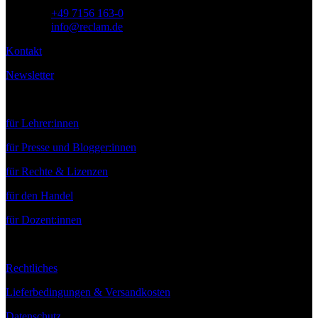
Telefon:
+49 7156 163-0
E-Mail:
info@reclam.de
Kontakt
Newsletter
Service
für Lehrer:innen
für Presse und Blogger:innen
für Rechte & Lizenzen
für den Handel
für Dozent:innen
Rechtliches
Lieferbedingungen & Versandkosten
Datenschutz