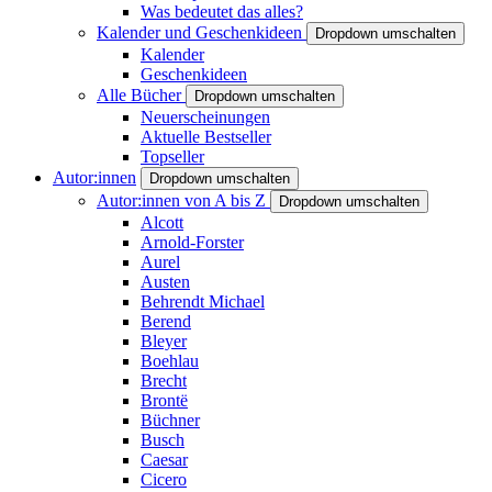
Was bedeutet das alles?
Kalender und Geschenkideen
Dropdown umschalten
Kalender
Geschenkideen
Alle Bücher
Dropdown umschalten
Neuerscheinungen
Aktuelle Bestseller
Topseller
Autor:innen
Dropdown umschalten
Autor:innen von A bis Z
Dropdown umschalten
Alcott
Arnold-Forster
Aurel
Austen
Behrendt Michael
Berend
Bleyer
Boehlau
Brecht
Brontë
Büchner
Busch
Caesar
Cicero