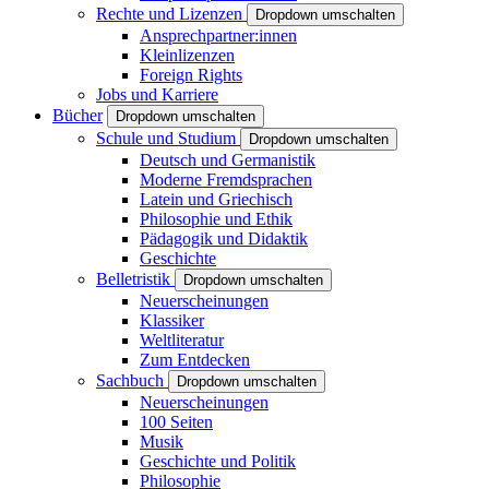
Rechte und Lizenzen
Dropdown umschalten
Ansprechpartner:innen
Kleinlizenzen
Foreign Rights
Jobs und Karriere
Bücher
Dropdown umschalten
Schule und Studium
Dropdown umschalten
Deutsch und Germanistik
Moderne Fremdsprachen
Latein und Griechisch
Philosophie und Ethik
Pädagogik und Didaktik
Geschichte
Belletristik
Dropdown umschalten
Neuerscheinungen
Klassiker
Weltliteratur
Zum Entdecken
Sachbuch
Dropdown umschalten
Neuerscheinungen
100 Seiten
Musik
Geschichte und Politik
Philosophie