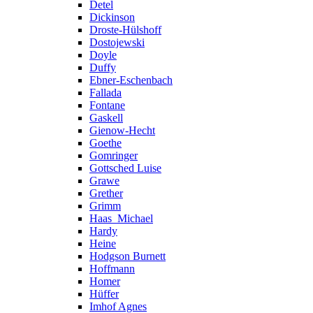
Detel
Dickinson
Droste-Hülshoff
Dostojewski
Doyle
Duffy
Ebner-Eschenbach
Fallada
Fontane
Gaskell
Gienow-Hecht
Goethe
Gomringer
Gottsched Luise
Grawe
Grether
Grimm
Haas_Michael
Hardy
Heine
Hodgson Burnett
Hoffmann
Homer
Hüffer
Imhof Agnes