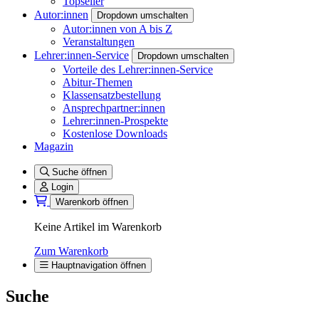
Topseller
Autor:innen
Dropdown umschalten
Autor:innen von A bis Z
Veranstaltungen
Lehrer:innen-Service
Dropdown umschalten
Vorteile des Lehrer:innen-Service
Abitur-Themen
Klassensatzbestellung
Ansprechpartner:innen
Lehrer:innen-Prospekte
Kostenlose Downloads
Magazin
Suche öffnen
Login
Warenkorb öffnen
Keine Artikel im Warenkorb
Zum Warenkorb
Hauptnavigation öffnen
Suche