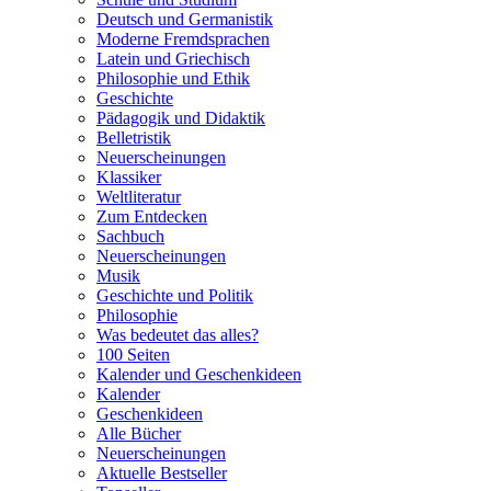
Deutsch und Germanistik
Moderne Fremdsprachen
Latein und Griechisch
Philosophie und Ethik
Geschichte
Pädagogik und Didaktik
Belletristik
Neuerscheinungen
Klassiker
Weltliteratur
Zum Entdecken
Sachbuch
Neuerscheinungen
Musik
Geschichte und Politik
Philosophie
Was bedeutet das alles?
100 Seiten
Kalender und Geschenkideen
Kalender
Geschenkideen
Alle Bücher
Neuerscheinungen
Aktuelle Bestseller