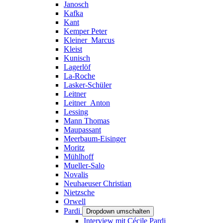
Janosch
Kafka
Kant
Kemper Peter
Kleiner_Marcus
Kleist
Kunisch
Lagerlöf
La-Roche
Lasker-Schüler
Leitner
Leitner_Anton
Lessing
Mann Thomas
Maupassant
Meerbaum-Eisinger
Moritz
Mühlhoff
Mueller-Salo
Novalis
Neuhaeuser Christian
Nietzsche
Orwell
Pardi
Dropdown umschalten
Interview mit Cécile Pardi