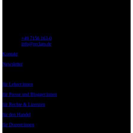
Siemensstr. 32
71254 Ditzingen
Deutschland
Telefon:
+49 7156 163-0
E-Mail:
info@reclam.de
Kontakt
Newsletter
Service
für Lehrer:innen
für Presse und Blogger:innen
für Rechte & Lizenzen
für den Handel
für Dozent:innen