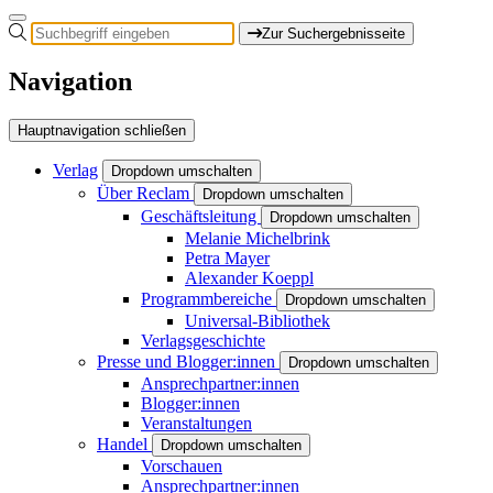
Zur Suchergebnisseite
Navigation
Hauptnavigation schließen
Verlag
Dropdown umschalten
Über Reclam
Dropdown umschalten
Geschäftsleitung
Dropdown umschalten
Melanie Michelbrink
Petra Mayer
Alexander Koeppl
Programmbereiche
Dropdown umschalten
Universal-Bibliothek
Verlagsgeschichte
Presse und Blogger:innen
Dropdown umschalten
Ansprechpartner:innen
Blogger:innen
Veranstaltungen
Handel
Dropdown umschalten
Vorschauen
Ansprechpartner:innen