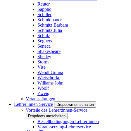
Reuter
Sappho
Schiller
Schmidbauer
Schmitz Barbara
Schmitz Julia
Schulz
Seghers
Seneca
Shakespeare
Shelley
Storm
Vise
Wendt Gunna
Wietschorke
Williams John
Woolf
Zweig
Veranstaltungen
Lehrer:innen-Service
Dropdown umschalten
Vorteile des Lehrer:innen-Service
Dropdown umschalten
Bestellbedingungen Lehrer:innen
Voraussetzung-Lehrerservice