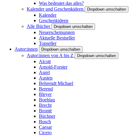
Was bedeutet das alles?
Kalender und Geschenkideen
Dropdown umschalten
Kalender
Geschenkideen
Alle Bücher
Dropdown umschalten
Neuerscheinungen
Aktuelle Bestseller
Topseller
Autor:innen
Dropdown umschalten
Autor:innen von A bis Z
Dropdown umschalten
Alcott
Arnold-Forster
Aurel
Austen
Behrendt Michael
Berend
Bleyer
Boehlau
Brecht
Brontë
Büchner
Busch
Caesar
Cicero