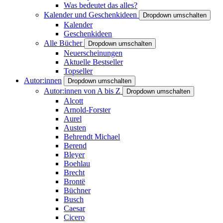
Was bedeutet das alles?
Kalender und Geschenkideen
Dropdown umschalten
Kalender
Geschenkideen
Alle Bücher
Dropdown umschalten
Neuerscheinungen
Aktuelle Bestseller
Topseller
Autor:innen
Dropdown umschalten
Autor:innen von A bis Z
Dropdown umschalten
Alcott
Arnold-Forster
Aurel
Austen
Behrendt Michael
Berend
Bleyer
Boehlau
Brecht
Brontë
Büchner
Busch
Caesar
Cicero