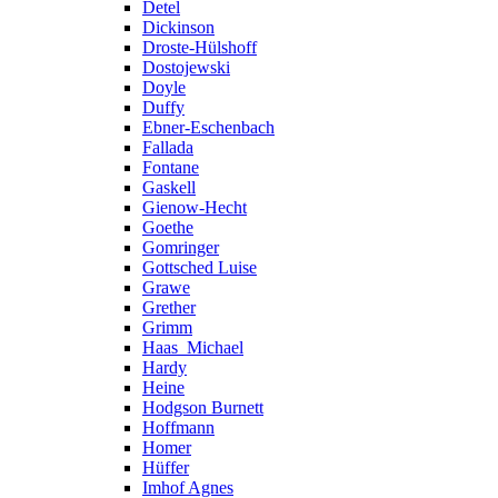
Detel
Dickinson
Droste-Hülshoff
Dostojewski
Doyle
Duffy
Ebner-Eschenbach
Fallada
Fontane
Gaskell
Gienow-Hecht
Goethe
Gomringer
Gottsched Luise
Grawe
Grether
Grimm
Haas_Michael
Hardy
Heine
Hodgson Burnett
Hoffmann
Homer
Hüffer
Imhof Agnes