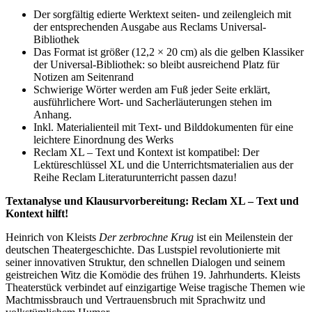
Der sorgfältig edierte Werktext seiten- und zeilengleich mit
der entsprechenden Ausgabe aus Reclams Universal-
Bibliothek
Das Format ist größer (12,2 × 20 cm) als die gelben Klassiker
der Universal-Bibliothek: so bleibt ausreichend Platz für
Notizen am Seitenrand
Schwierige Wörter werden am Fuß jeder Seite erklärt,
ausführlichere Wort- und Sacherläuterungen stehen im
Anhang.
Inkl. Materialienteil mit Text- und Bilddokumenten für eine
leichtere Einordnung des Werks
Reclam XL – Text und Kontext ist kompatibel: Der
Lektüreschlüssel XL und die Unterrichtsmaterialien aus der
Reihe Reclam Literaturunterricht passen dazu!
Textanalyse und Klausurvorbereitung: Reclam XL – Text und
Kontext hilft!
Heinrich von Kleists
Der zerbrochne Krug
ist ein Meilenstein der
deutschen Theatergeschichte. Das Lustspiel revolutionierte mit
seiner innovativen Struktur, den schnellen Dialogen und seinem
geistreichen Witz die Komödie des frühen 19. Jahrhunderts. Kleists
Theaterstück verbindet auf einzigartige Weise tragische Themen wie
Machtmissbrauch und Vertrauensbruch mit Sprachwitz und