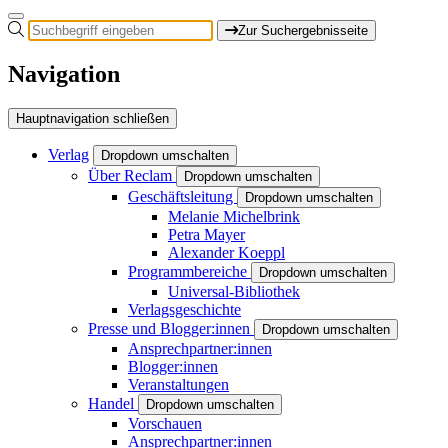
Zur Suchergebnisseite
Navigation
Hauptnavigation schließen
Verlag
Dropdown umschalten
Über Reclam
Dropdown umschalten
Geschäftsleitung
Dropdown umschalten
Melanie Michelbrink
Petra Mayer
Alexander Koeppl
Programmbereiche
Dropdown umschalten
Universal-Bibliothek
Verlagsgeschichte
Presse und Blogger:innen
Dropdown umschalten
Ansprechpartner:innen
Blogger:innen
Veranstaltungen
Handel
Dropdown umschalten
Vorschauen
Ansprechpartner:innen