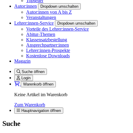
Topseller
Autor:innen
Dropdown umschalten
Autor:innen von A bis Z
Veranstaltungen
Lehrer:innen-Service
Dropdown umschalten
Vorteile des Lehrer:innen-Service
Abitur-Themen
Klassensatzbestellung
Ansprechpartner:innen
Lehrer:innen-Prospekte
Kostenlose Downloads
Magazin
Suche öffnen
Login
Warenkorb öffnen
Keine Artikel im Warenkorb
Zum Warenkorb
Hauptnavigation öffnen
Suche