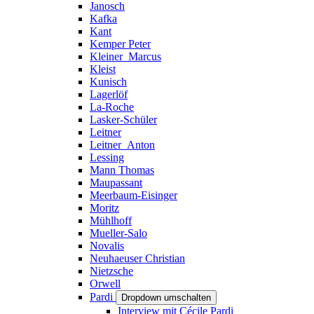
Janosch
Kafka
Kant
Kemper Peter
Kleiner_Marcus
Kleist
Kunisch
Lagerlöf
La-Roche
Lasker-Schüler
Leitner
Leitner_Anton
Lessing
Mann Thomas
Maupassant
Meerbaum-Eisinger
Moritz
Mühlhoff
Mueller-Salo
Novalis
Neuhaeuser Christian
Nietzsche
Orwell
Pardi
Dropdown umschalten
Interview mit Cécile Pardi