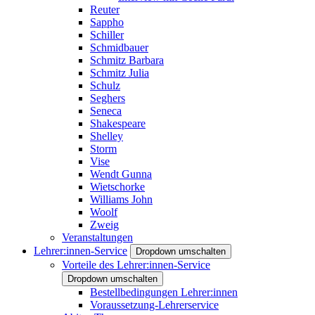
Reuter
Sappho
Schiller
Schmidbauer
Schmitz Barbara
Schmitz Julia
Schulz
Seghers
Seneca
Shakespeare
Shelley
Storm
Vise
Wendt Gunna
Wietschorke
Williams John
Woolf
Zweig
Veranstaltungen
Lehrer:innen-Service
Dropdown umschalten
Vorteile des Lehrer:innen-Service
Dropdown umschalten
Bestellbedingungen Lehrer:innen
Voraussetzung-Lehrerservice