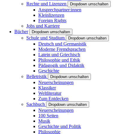
Rechte und Lizenzen
Dropdown umschalten
Ansprechpartner:innen
Kleinlizenzen
Foreign Rights
Jobs und Karriere
Bücher
Dropdown umschalten
Schule und Studium
Dropdown umschalten
Deutsch und Germanistik
Moderne Fremdsprachen
Latein und Griechisch
Philosophie und Ethik
Pädagogik und Didaktik
Geschichte
Belletristik
Dropdown umschalten
Neuerscheinungen
Klassiker
Weltliteratur
Zum Entdecken
Sachbuch
Dropdown umschalten
Neuerscheinungen
100 Seiten
Musik
Geschichte und Politik
Philosophie