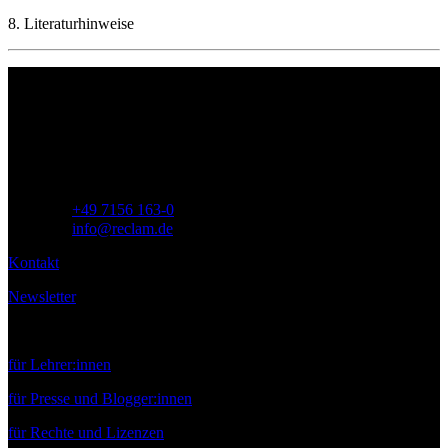
8. Literaturhinweise
Philipp Reclam jun. Verlag GmbH
Siemensstr. 32
71254 Ditzingen
Deutschland
Telefon:
+49 7156 163-0
E-Mail:
info@reclam.de
Kontakt
Newsletter
Service
für Lehrer:innen
für Presse und Blogger:innen
für Rechte und Lizenzen