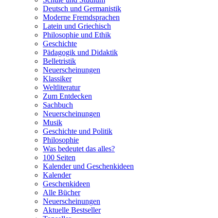
Deutsch und Germanistik
Moderne Fremdsprachen
Latein und Griechisch
Philosophie und Ethik
Geschichte
Pädagogik und Didaktik
Belletristik
Neuerscheinungen
Klassiker
Weltliteratur
Zum Entdecken
Sachbuch
Neuerscheinungen
Musik
Geschichte und Politik
Philosophie
Was bedeutet das alles?
100 Seiten
Kalender und Geschenkideen
Kalender
Geschenkideen
Alle Bücher
Neuerscheinungen
Aktuelle Bestseller