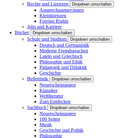
Rechte und Lizenzen
Dropdown umschalten
Ansprechpartner:innen
Kleinlizenzen
Foreign Rights
Jobs und Karriere
Bücher
Dropdown umschalten
Schule und Studium
Dropdown umschalten
Deutsch und Germanistik
Moderne Fremdsprachen
Latein und Griechisch
Philosophie und Ethik
Pädagogik und Didaktik
Geschichte
Belletristik
Dropdown umschalten
Neuerscheinungen
Klassiker
Weltliteratur
Zum Entdecken
Sachbuch
Dropdown umschalten
Neuerscheinungen
100 Seiten
Musik
Geschichte und Politik
Philosophie