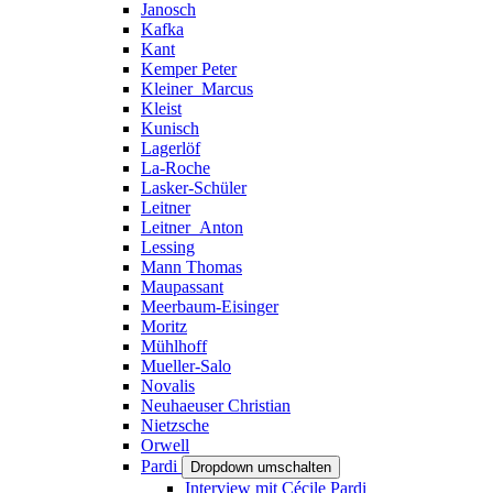
Janosch
Kafka
Kant
Kemper Peter
Kleiner_Marcus
Kleist
Kunisch
Lagerlöf
La-Roche
Lasker-Schüler
Leitner
Leitner_Anton
Lessing
Mann Thomas
Maupassant
Meerbaum-Eisinger
Moritz
Mühlhoff
Mueller-Salo
Novalis
Neuhaeuser Christian
Nietzsche
Orwell
Pardi
Dropdown umschalten
Interview mit Cécile Pardi