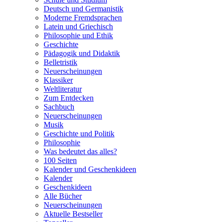
Deutsch und Germanistik
Moderne Fremdsprachen
Latein und Griechisch
Philosophie und Ethik
Geschichte
Pädagogik und Didaktik
Belletristik
Neuerscheinungen
Klassiker
Weltliteratur
Zum Entdecken
Sachbuch
Neuerscheinungen
Musik
Geschichte und Politik
Philosophie
Was bedeutet das alles?
100 Seiten
Kalender und Geschenkideen
Kalender
Geschenkideen
Alle Bücher
Neuerscheinungen
Aktuelle Bestseller