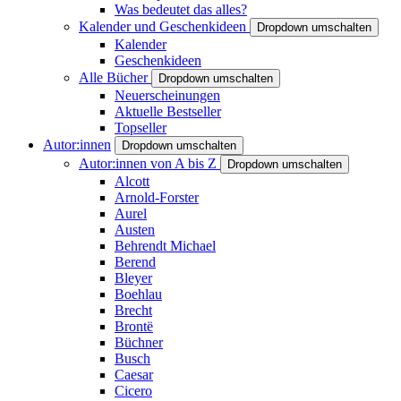
Was bedeutet das alles?
Kalender und Geschenkideen
Dropdown umschalten
Kalender
Geschenkideen
Alle Bücher
Dropdown umschalten
Neuerscheinungen
Aktuelle Bestseller
Topseller
Autor:innen
Dropdown umschalten
Autor:innen von A bis Z
Dropdown umschalten
Alcott
Arnold-Forster
Aurel
Austen
Behrendt Michael
Berend
Bleyer
Boehlau
Brecht
Brontë
Büchner
Busch
Caesar
Cicero