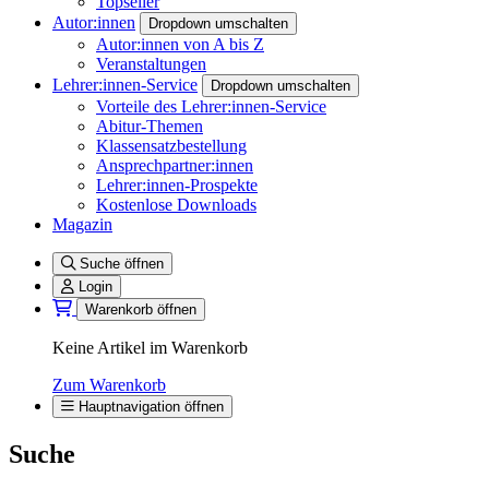
Topseller
Autor:innen
Dropdown umschalten
Autor:innen von A bis Z
Veranstaltungen
Lehrer:innen-Service
Dropdown umschalten
Vorteile des Lehrer:innen-Service
Abitur-Themen
Klassensatzbestellung
Ansprechpartner:innen
Lehrer:innen-Prospekte
Kostenlose Downloads
Magazin
Suche öffnen
Login
Warenkorb öffnen
Keine Artikel im Warenkorb
Zum Warenkorb
Hauptnavigation öffnen
Suche