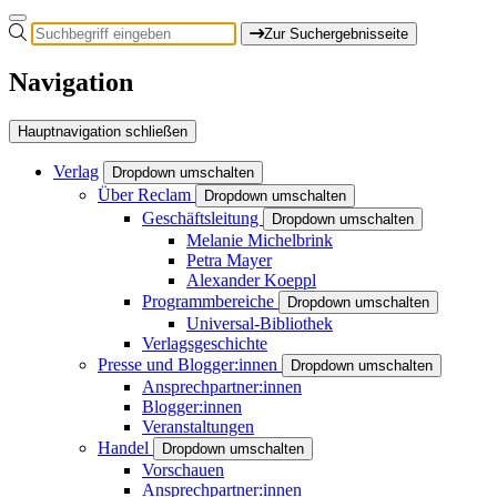
Zur Suchergebnisseite
Navigation
Hauptnavigation schließen
Verlag
Dropdown umschalten
Über Reclam
Dropdown umschalten
Geschäftsleitung
Dropdown umschalten
Melanie Michelbrink
Petra Mayer
Alexander Koeppl
Programmbereiche
Dropdown umschalten
Universal-Bibliothek
Verlagsgeschichte
Presse und Blogger:innen
Dropdown umschalten
Ansprechpartner:innen
Blogger:innen
Veranstaltungen
Handel
Dropdown umschalten
Vorschauen
Ansprechpartner:innen