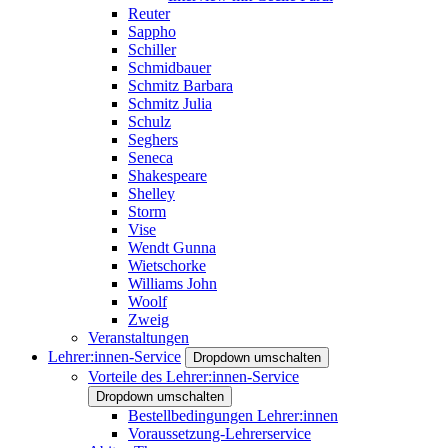
Reuter
Sappho
Schiller
Schmidbauer
Schmitz Barbara
Schmitz Julia
Schulz
Seghers
Seneca
Shakespeare
Shelley
Storm
Vise
Wendt Gunna
Wietschorke
Williams John
Woolf
Zweig
Veranstaltungen
Lehrer:innen-Service
Dropdown umschalten
Vorteile des Lehrer:innen-Service
Dropdown umschalten
Bestellbedingungen Lehrer:innen
Voraussetzung-Lehrerservice