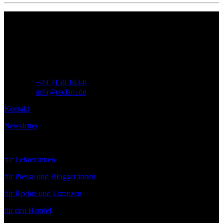
Philipp Reclam jun. Verlag GmbH
Siemensstr. 32
71254 Ditzingen
Deutschland
Telefon:
+49 7156 163-0
E-Mail:
info@reclam.de
Kontakt
Newsletter
Service
für Lehrer:innen
für Presse und Blogger:innen
für Rechte und Lizenzen
für den Handel