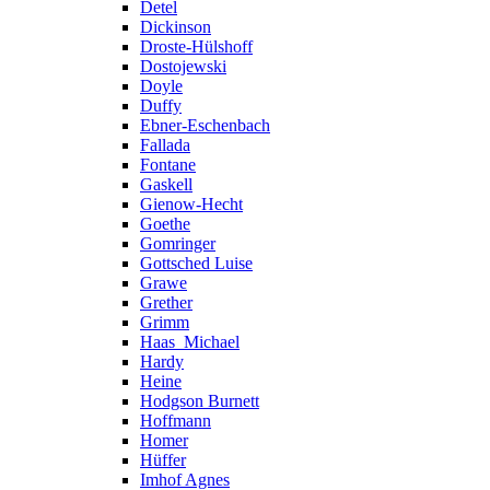
Detel
Dickinson
Droste-Hülshoff
Dostojewski
Doyle
Duffy
Ebner-Eschenbach
Fallada
Fontane
Gaskell
Gienow-Hecht
Goethe
Gomringer
Gottsched Luise
Grawe
Grether
Grimm
Haas_Michael
Hardy
Heine
Hodgson Burnett
Hoffmann
Homer
Hüffer
Imhof Agnes