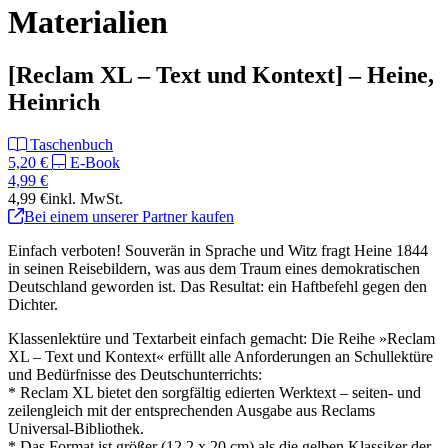
Materialien
[Reclam XL – Text und Kontext] – Heine,
Heinrich
Taschenbuch
5,20 €
E-Book
4,99 €
4,99 €
inkl. MwSt.
Bei einem unserer Partner kaufen
Einfach verboten! Souverän in Sprache und Witz fragt Heine 1844
in seinen Reisebildern, was aus dem Traum eines demokratischen
Deutschland geworden ist. Das Resultat: ein Haftbefehl gegen den
Dichter.
Klassenlektüre und Textarbeit einfach gemacht: Die Reihe »Reclam
XL – Text und Kontext« erfüllt alle Anforderungen an Schullektüre
und Bedürfnisse des Deutschunterrichts:
* Reclam XL bietet den sorgfältig edierten Werktext – seiten- und
zeilengleich mit der entsprechenden Ausgabe aus Reclams
Universal-Bibliothek.
* Das Format ist größer (12,2 x 20 cm) als die gelben Klassiker der