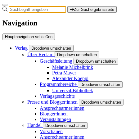
Zur Suchergebnisseite
Navigation
Hauptnavigation schließen
Verlag
Dropdown umschalten
Über Reclam
Dropdown umschalten
Geschäftsleitung
Dropdown umschalten
Melanie Michelbrink
Petra Mayer
Alexander Koeppl
Programmbereiche
Dropdown umschalten
Universal-Bibliothek
Verlagsgeschichte
Presse und Blogger:innen
Dropdown umschalten
Ansprechpartner:innen
Blogger:innen
Veranstaltungen
Handel
Dropdown umschalten
Vorschauen
Ansprechpartner:innen