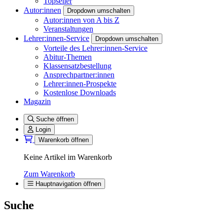
Topseller
Autor:innen
Dropdown umschalten
Autor:innen von A bis Z
Veranstaltungen
Lehrer:innen-Service
Dropdown umschalten
Vorteile des Lehrer:innen-Service
Abitur-Themen
Klassensatzbestellung
Ansprechpartner:innen
Lehrer:innen-Prospekte
Kostenlose Downloads
Magazin
Suche öffnen
Login
Warenkorb öffnen
Keine Artikel im Warenkorb
Zum Warenkorb
Hauptnavigation öffnen
Suche