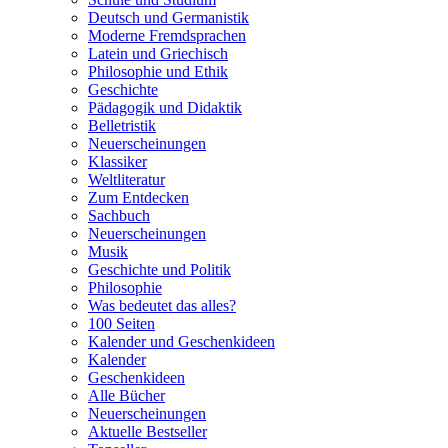
Deutsch und Germanistik
Moderne Fremdsprachen
Latein und Griechisch
Philosophie und Ethik
Geschichte
Pädagogik und Didaktik
Belletristik
Neuerscheinungen
Klassiker
Weltliteratur
Zum Entdecken
Sachbuch
Neuerscheinungen
Musik
Geschichte und Politik
Philosophie
Was bedeutet das alles?
100 Seiten
Kalender und Geschenkideen
Kalender
Geschenkideen
Alle Bücher
Neuerscheinungen
Aktuelle Bestseller