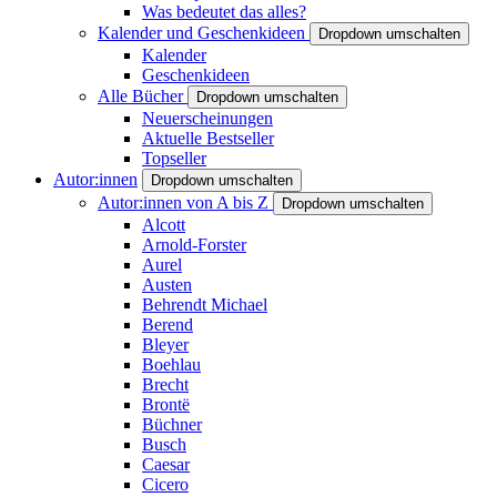
Was bedeutet das alles?
Kalender und Geschenkideen
Dropdown umschalten
Kalender
Geschenkideen
Alle Bücher
Dropdown umschalten
Neuerscheinungen
Aktuelle Bestseller
Topseller
Autor:innen
Dropdown umschalten
Autor:innen von A bis Z
Dropdown umschalten
Alcott
Arnold-Forster
Aurel
Austen
Behrendt Michael
Berend
Bleyer
Boehlau
Brecht
Brontë
Büchner
Busch
Caesar
Cicero