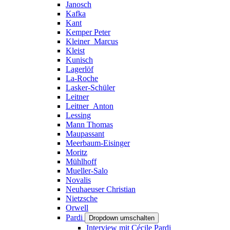
Janosch
Kafka
Kant
Kemper Peter
Kleiner_Marcus
Kleist
Kunisch
Lagerlöf
La-Roche
Lasker-Schüler
Leitner
Leitner_Anton
Lessing
Mann Thomas
Maupassant
Meerbaum-Eisinger
Moritz
Mühlhoff
Mueller-Salo
Novalis
Neuhaeuser Christian
Nietzsche
Orwell
Pardi
Dropdown umschalten
Interview mit Cécile Pardi