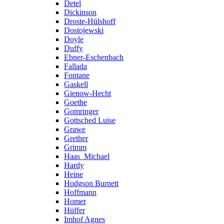
Detel
Dickinson
Droste-Hülshoff
Dostojewski
Doyle
Duffy
Ebner-Eschenbach
Fallada
Fontane
Gaskell
Gienow-Hecht
Goethe
Gomringer
Gottsched Luise
Grawe
Grether
Grimm
Haas_Michael
Hardy
Heine
Hodgson Burnett
Hoffmann
Homer
Hüffer
Imhof Agnes