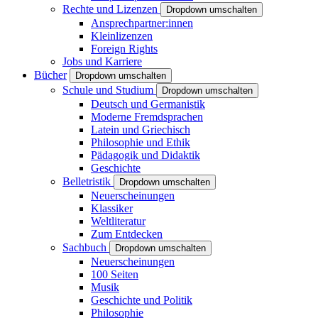
Rechte und Lizenzen
Dropdown umschalten
Ansprechpartner:innen
Kleinlizenzen
Foreign Rights
Jobs und Karriere
Bücher
Dropdown umschalten
Schule und Studium
Dropdown umschalten
Deutsch und Germanistik
Moderne Fremdsprachen
Latein und Griechisch
Philosophie und Ethik
Pädagogik und Didaktik
Geschichte
Belletristik
Dropdown umschalten
Neuerscheinungen
Klassiker
Weltliteratur
Zum Entdecken
Sachbuch
Dropdown umschalten
Neuerscheinungen
100 Seiten
Musik
Geschichte und Politik
Philosophie