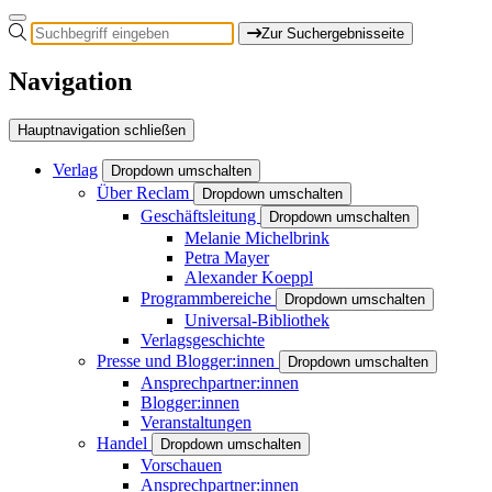
Zur Suchergebnisseite
Navigation
Hauptnavigation schließen
Verlag
Dropdown umschalten
Über Reclam
Dropdown umschalten
Geschäftsleitung
Dropdown umschalten
Melanie Michelbrink
Petra Mayer
Alexander Koeppl
Programmbereiche
Dropdown umschalten
Universal-Bibliothek
Verlagsgeschichte
Presse und Blogger:innen
Dropdown umschalten
Ansprechpartner:innen
Blogger:innen
Veranstaltungen
Handel
Dropdown umschalten
Vorschauen
Ansprechpartner:innen