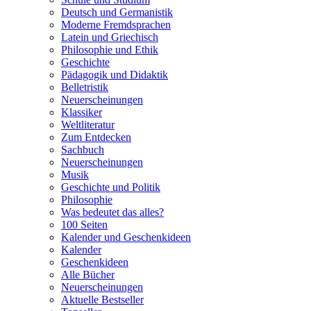
Deutsch und Germanistik
Moderne Fremdsprachen
Latein und Griechisch
Philosophie und Ethik
Geschichte
Pädagogik und Didaktik
Belletristik
Neuerscheinungen
Klassiker
Weltliteratur
Zum Entdecken
Sachbuch
Neuerscheinungen
Musik
Geschichte und Politik
Philosophie
Was bedeutet das alles?
100 Seiten
Kalender und Geschenkideen
Kalender
Geschenkideen
Alle Bücher
Neuerscheinungen
Aktuelle Bestseller