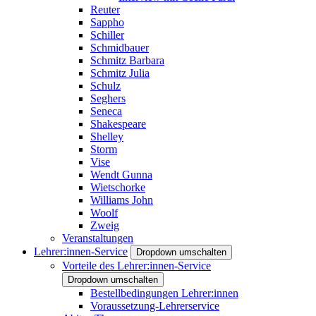
Reuter
Sappho
Schiller
Schmidbauer
Schmitz Barbara
Schmitz Julia
Schulz
Seghers
Seneca
Shakespeare
Shelley
Storm
Vise
Wendt Gunna
Wietschorke
Williams John
Woolf
Zweig
Veranstaltungen
Lehrer:innen-Service
Dropdown umschalten
Vorteile des Lehrer:innen-Service
Dropdown umschalten
Bestellbedingungen Lehrer:innen
Voraussetzung-Lehrerservice