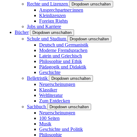
Rechte und Lizenzen
Dropdown umschalten
Ansprechpartner:innen
Kleinlizenzen
Foreign Rights
Jobs und Karriere
Bücher
Dropdown umschalten
Schule und Studium
Dropdown umschalten
Deutsch und Germanistik
Moderne Fremdsprachen
Latein und Griechisch
Philosophie und Ethik
Pädagogik und Didaktik
Geschichte
Belletristik
Dropdown umschalten
Neuerscheinungen
Klassiker
Weltliteratur
Zum Entdecken
Sachbuch
Dropdown umschalten
Neuerscheinungen
100 Seiten
Musik
Geschichte und Politik
Philosophie