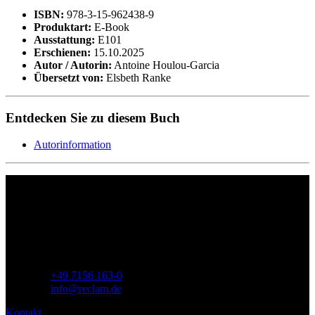
ISBN:
978-3-15-962438-9
Produktart:
E-Book
Ausstattung:
E101
Erschienen:
15.10.2025
Autor / Autorin:
Antoine Houlou-Garcia
Übersetzt von:
Elsbeth Ranke
Entdecken Sie zu diesem Buch
Autorinformation
Philipp Reclam jun. Verlag GmbH
Siemensstr. 32
71254 Ditzingen
Deutschland
Telefon:
+49 7156 163-0
E-Mail:
info@reclam.de
Kontakt