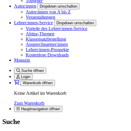
Topseller
Autor:innen
Dropdown umschalten
Autor:innen von A bis Z
Veranstaltungen
Lehrer:innen-Service
Dropdown umschalten
Vorteile des Lehrer:innen-Service
Abitur-Themen
Klassensatzbestellung
Ansprechpartner:innen
Lehrer:innen-Prospekte
Kostenlose Downloads
Magazin
Suche öffnen
Login
Warenkorb öffnen
Keine Artikel im Warenkorb
Zum Warenkorb
Hauptnavigation öffnen
Suche