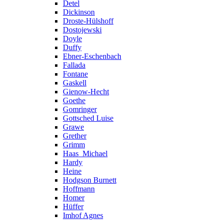
Detel
Dickinson
Droste-Hülshoff
Dostojewski
Doyle
Duffy
Ebner-Eschenbach
Fallada
Fontane
Gaskell
Gienow-Hecht
Goethe
Gomringer
Gottsched Luise
Grawe
Grether
Grimm
Haas_Michael
Hardy
Heine
Hodgson Burnett
Hoffmann
Homer
Hüffer
Imhof Agnes