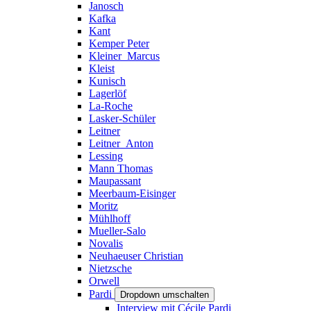
Janosch
Kafka
Kant
Kemper Peter
Kleiner_Marcus
Kleist
Kunisch
Lagerlöf
La-Roche
Lasker-Schüler
Leitner
Leitner_Anton
Lessing
Mann Thomas
Maupassant
Meerbaum-Eisinger
Moritz
Mühlhoff
Mueller-Salo
Novalis
Neuhaeuser Christian
Nietzsche
Orwell
Pardi
Dropdown umschalten
Interview mit Cécile Pardi