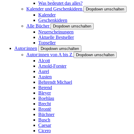
Was bedeutet das alles?
Kalender und Geschenkideen
Dropdown umschalten
Kalender
Geschenkideen
Alle Bücher
Dropdown umschalten
Neuerscheinungen
Aktuelle Bestseller
Topseller
Autor:innen
Dropdown umschalten
Autor:innen von A bis Z
Dropdown umschalten
Alcott
Arnold-Forster
Aurel
Austen
Behrendt Michael
Berend
Bleyer
Boehlau
Brecht
Brontë
Büchner
Busch
Caesar
Cicero