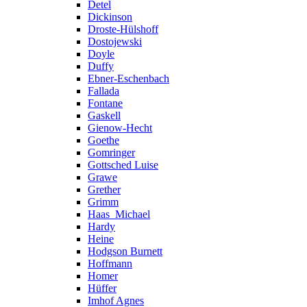
Detel
Dickinson
Droste-Hülshoff
Dostojewski
Doyle
Duffy
Ebner-Eschenbach
Fallada
Fontane
Gaskell
Gienow-Hecht
Goethe
Gomringer
Gottsched Luise
Grawe
Grether
Grimm
Haas_Michael
Hardy
Heine
Hodgson Burnett
Hoffmann
Homer
Hüffer
Imhof Agnes