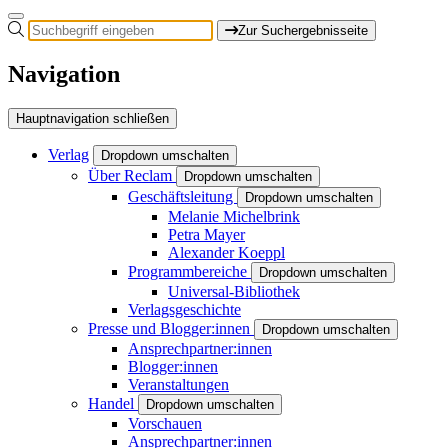
Zur Suchergebnisseite
Navigation
Hauptnavigation schließen
Verlag
Dropdown umschalten
Über Reclam
Dropdown umschalten
Geschäftsleitung
Dropdown umschalten
Melanie Michelbrink
Petra Mayer
Alexander Koeppl
Programmbereiche
Dropdown umschalten
Universal-Bibliothek
Verlagsgeschichte
Presse und Blogger:innen
Dropdown umschalten
Ansprechpartner:innen
Blogger:innen
Veranstaltungen
Handel
Dropdown umschalten
Vorschauen
Ansprechpartner:innen