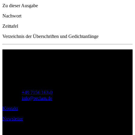
Zu dieser Ausgabe
Nachwort
Zeittafel
Verzeichnis der Überschriften und Gedichtanfänge
Philipp Reclam jun. Verlag GmbH
Siemensstr. 32
71254 Ditzingen
Deutschland
Telefon:
+49 7156 163-0
E-Mail:
info@reclam.de
Kontakt
Newsletter
Service