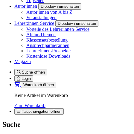
Topseller
Autor:innen
Dropdown umschalten
Autor:innen von A bis Z
Veranstaltungen
Lehrer:innen-Service
Dropdown umschalten
Vorteile des Lehrer:innen-Service
Abitur-Themen
Klassensatzbestellung
Ansprechpartner:innen
Lehrer:innen-Prospekte
Kostenlose Downloads
Magazin
Suche öffnen
Login
Warenkorb öffnen
Keine Artikel im Warenkorb
Zum Warenkorb
Hauptnavigation öffnen
Suche