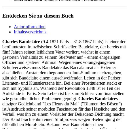
Entdecken Sie zu diesem Buch
Autorinformation
Inhaltsverzeichnis
Charles Baudelaire
(9.4.1821 Paris – 31.8.1867 Paris) ist einer der
berühmtesten französischen Schriftsteller. Baudelaire, der bereits mit
fünf Jahren seinen leiblichen Vater verliert, wächst in einem
gestörten Verhältnis zu seinem Stiefvater auf – einem ehrgeizigen
Offizier und späteren Admiral. Wegen eines vorangegangenen
Schulverweises muss Baudelaire das Baccalauréat als Externer
abschließen. Anstatt dem begonnenen Jura-Studium nachzugehen,
gibt sich Baudelaire einem ausschweifenden Leben in der Pariser
Literaten- und Künstlerszene hin. Bei einer Prostituierten steckt er
sich mit Syphilis an. Während der Revolution 1848 ist er Teil der
Aufstände in Paris. Sein Leben ist bis zum Schluss von finanziellen
wie gesundheitlichen Problemen geprägt.
Charles Baudelaire
s
einziger Gedichtband "Les Fleurs du Mal" ("Blumen des Bösen")
ist Ausdruck seiner morbiden Faszination für das Hässliche und den
Verfall, was ihn zu einem Vorläufer der Dekadenz-Dichtung macht.
Der Band brachte ihm einen Strafprozess wegen ›Beleidigung der
öffentlichen Moral‹ ein. Bekannt war Baudelaire seinen