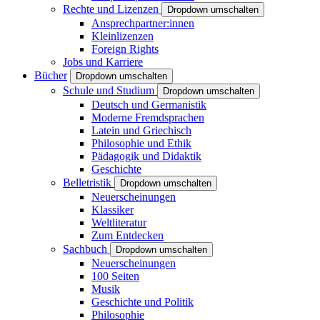
Rechte und Lizenzen
Dropdown umschalten
Ansprechpartner:innen
Kleinlizenzen
Foreign Rights
Jobs und Karriere
Bücher
Dropdown umschalten
Schule und Studium
Dropdown umschalten
Deutsch und Germanistik
Moderne Fremdsprachen
Latein und Griechisch
Philosophie und Ethik
Pädagogik und Didaktik
Geschichte
Belletristik
Dropdown umschalten
Neuerscheinungen
Klassiker
Weltliteratur
Zum Entdecken
Sachbuch
Dropdown umschalten
Neuerscheinungen
100 Seiten
Musik
Geschichte und Politik
Philosophie