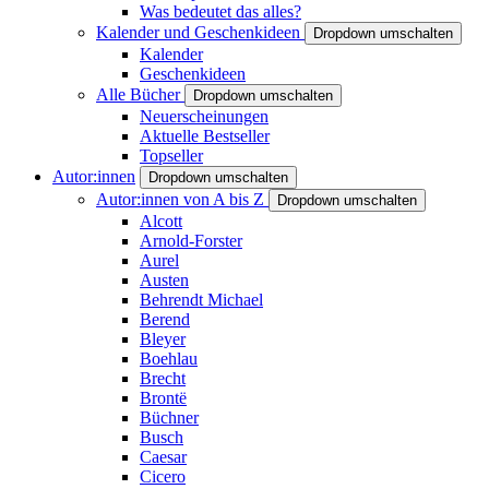
Was bedeutet das alles?
Kalender und Geschenkideen
Dropdown umschalten
Kalender
Geschenkideen
Alle Bücher
Dropdown umschalten
Neuerscheinungen
Aktuelle Bestseller
Topseller
Autor:innen
Dropdown umschalten
Autor:innen von A bis Z
Dropdown umschalten
Alcott
Arnold-Forster
Aurel
Austen
Behrendt Michael
Berend
Bleyer
Boehlau
Brecht
Brontë
Büchner
Busch
Caesar
Cicero