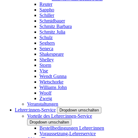
Reuter
Sappho
Schiller
Schmidbauer
Schmitz Barbara
Schmitz Julia
Schulz
Seghers
Seneca
Shakespeare
Shelley
Storm
Vise
Wendt Gunna
Wietschorke
Williams John
Woolf
Zweig
Veranstaltungen
Lehrer:innen-Service
Dropdown umschalten
Vorteile des Lehrer:innen-Service
Dropdown umschalten
Bestellbedingungen Lehrer:innen
Voraussetzung-Lehrerservice