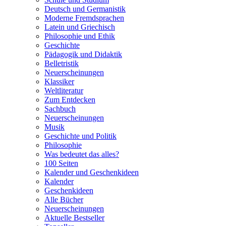
Deutsch und Germanistik
Moderne Fremdsprachen
Latein und Griechisch
Philosophie und Ethik
Geschichte
Pädagogik und Didaktik
Belletristik
Neuerscheinungen
Klassiker
Weltliteratur
Zum Entdecken
Sachbuch
Neuerscheinungen
Musik
Geschichte und Politik
Philosophie
Was bedeutet das alles?
100 Seiten
Kalender und Geschenkideen
Kalender
Geschenkideen
Alle Bücher
Neuerscheinungen
Aktuelle Bestseller