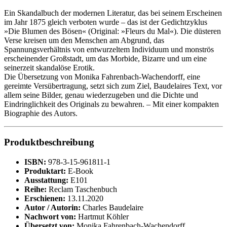
Ein Skandalbuch der modernen Literatur, das bei seinem Erscheinen
im Jahr 1875 gleich verboten wurde – das ist der Gedichtzyklus
»Die Blumen des Bösen« (Original: »Fleurs du Mal«). Die düsteren
Verse kreisen um den Menschen am Abgrund, das
Spannungsverhältnis von entwurzeltem Individuum und monströs
erscheinender Großstadt, um das Morbide, Bizarre und um eine
seinerzeit skandalöse Erotik.
Die Übersetzung von Monika Fahrenbach-Wachendorff, eine
gereimte Versübertragung, setzt sich zum Ziel, Baudelaires Text, vor
allem seine Bilder, genau wiederzugeben und die Dichte und
Eindringlichkeit des Originals zu bewahren. – Mit einer kompakten
Biographie des Autors.
Produktbeschreibung
ISBN:
978-3-15-961811-1
Produktart:
E-Book
Ausstattung:
E101
Reihe:
Reclam Taschenbuch
Erschienen:
13.11.2020
Autor / Autorin:
Charles Baudelaire
Nachwort von:
Hartmut Köhler
Übersetzt von:
Monika Fahrenbach-Wachendorff