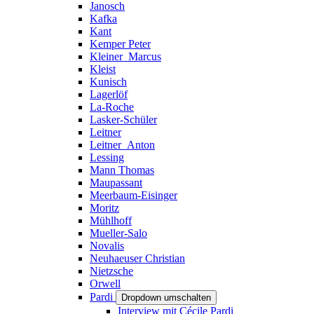
Janosch
Kafka
Kant
Kemper Peter
Kleiner_Marcus
Kleist
Kunisch
Lagerlöf
La-Roche
Lasker-Schüler
Leitner
Leitner_Anton
Lessing
Mann Thomas
Maupassant
Meerbaum-Eisinger
Moritz
Mühlhoff
Mueller-Salo
Novalis
Neuhaeuser Christian
Nietzsche
Orwell
Pardi
Dropdown umschalten
Interview mit Cécile Pardi