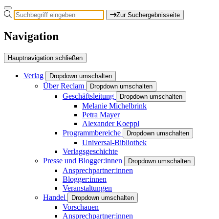
Zur Suchergebnisseite
Navigation
Hauptnavigation schließen
Verlag
Dropdown umschalten
Über Reclam
Dropdown umschalten
Geschäftsleitung
Dropdown umschalten
Melanie Michelbrink
Petra Mayer
Alexander Koeppl
Programmbereiche
Dropdown umschalten
Universal-Bibliothek
Verlagsgeschichte
Presse und Blogger:innen
Dropdown umschalten
Ansprechpartner:innen
Blogger:innen
Veranstaltungen
Handel
Dropdown umschalten
Vorschauen
Ansprechpartner:innen