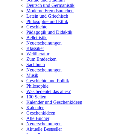
Deutsch und Germanistik
Moderne Fremdsprachen
Latein und Griechisch
Philosophie und Ethik
Geschichte
Pädagogik und Didaktik
Belletristik
Neuerscheinungen
Klassiker
Weltliteratur
Zum Entdecken
Sachbuch
Neuerscheinungen
Musik
Geschichte und Politik
Philosophie
Was bedeutet das alles?
100 Seiten
Kalender und Geschenkideen
Kalender
Geschenkideen
Alle Bücher
Neuerscheinungen
Aktuelle Bestseller