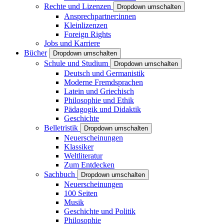
Rechte und Lizenzen
Dropdown umschalten
Ansprechpartner:innen
Kleinlizenzen
Foreign Rights
Jobs und Karriere
Bücher
Dropdown umschalten
Schule und Studium
Dropdown umschalten
Deutsch und Germanistik
Moderne Fremdsprachen
Latein und Griechisch
Philosophie und Ethik
Pädagogik und Didaktik
Geschichte
Belletristik
Dropdown umschalten
Neuerscheinungen
Klassiker
Weltliteratur
Zum Entdecken
Sachbuch
Dropdown umschalten
Neuerscheinungen
100 Seiten
Musik
Geschichte und Politik
Philosophie