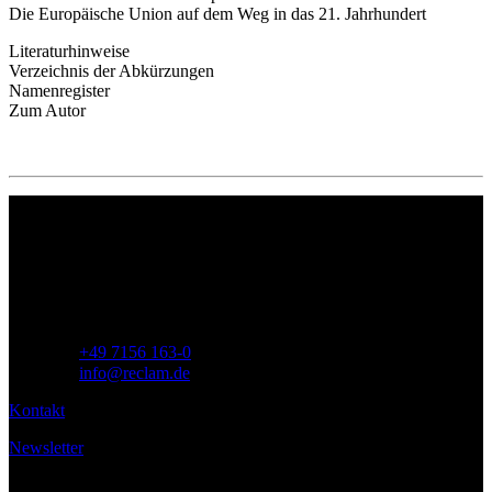
Die Europäische Union auf dem Weg in das 21. Jahrhundert
Literaturhinweise
Verzeichnis der Abkürzungen
Namenregister
Zum Autor
Philipp Reclam jun. Verlag GmbH
Siemensstr. 32
71254 Ditzingen
Deutschland
Telefon:
+49 7156 163-0
E-Mail:
info@reclam.de
Kontakt
Newsletter
Service