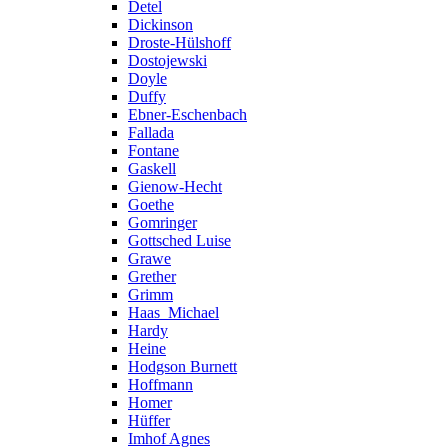
Detel
Dickinson
Droste-Hülshoff
Dostojewski
Doyle
Duffy
Ebner-Eschenbach
Fallada
Fontane
Gaskell
Gienow-Hecht
Goethe
Gomringer
Gottsched Luise
Grawe
Grether
Grimm
Haas_Michael
Hardy
Heine
Hodgson Burnett
Hoffmann
Homer
Hüffer
Imhof Agnes