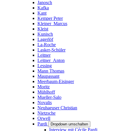
Janosch
Kafka
Kant
Kemper Peter
Kleiner_Marcus
Kleist
Kunisch
Lagerlöf
La-Roche
Lasker-Schüler
Leitner
Leitner_Anton
Lessing
Mann Thomas
Maupassant
Meerbaum-Eisinger
Moritz
Mühlhoff
Mueller-Salo
Novalis
Neuhaeuser Christian
Nietzsche
Orwell
Pardi
Dropdown umschalten
Interview mit Cécile Pardi