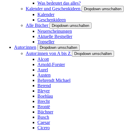
Was bedeutet das alles?
Kalender und Geschenkideen
Dropdown umschalten
Kalender
Geschenkideen
Alle Bücher
Dropdown umschalten
Neuerscheinungen
Aktuelle Bestseller
Topseller
Autor:innen
Dropdown umschalten
Autor:innen von A bis Z
Dropdown umschalten
Alcott
Arnold-Forster
Aurel
Austen
Behrendt Michael
Berend
Bleyer
Boehlau
Brecht
Brontë
Büchner
Busch
Caesar
Cicero