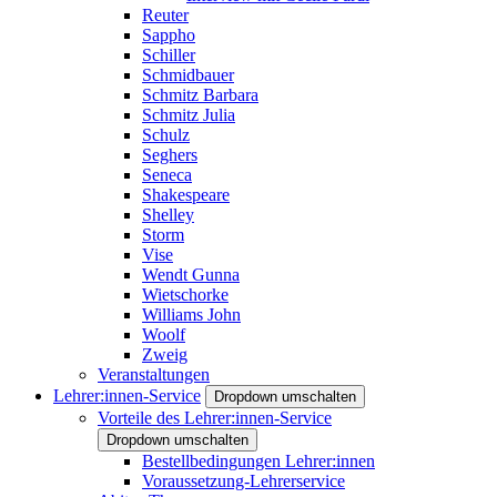
Reuter
Sappho
Schiller
Schmidbauer
Schmitz Barbara
Schmitz Julia
Schulz
Seghers
Seneca
Shakespeare
Shelley
Storm
Vise
Wendt Gunna
Wietschorke
Williams John
Woolf
Zweig
Veranstaltungen
Lehrer:innen-Service
Dropdown umschalten
Vorteile des Lehrer:innen-Service
Dropdown umschalten
Bestellbedingungen Lehrer:innen
Voraussetzung-Lehrerservice