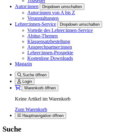
Topseller
Autor:innen
Dropdown umschalten
Autor:innen von A bis Z
Veranstaltungen
Lehrer:innen-Service
Dropdown umschalten
Vorteile des Lehrer:innen-Service
Abitur-Themen
Klassensatzbestellung
Ansprechpartner:innen
Lehrer:innen-Prospekte
Kostenlose Downloads
Magazin
Suche öffnen
Login
Warenkorb öffnen
Keine Artikel im Warenkorb
Zum Warenkorb
Hauptnavigation öffnen
Suche