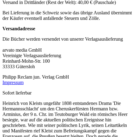
Versand in Drittländer (Rest der Welt): 40,00 € (Pauschale)
Bei Lieferung in die Schweiz sowie das übrige Ausland übernimmt
der Käufer eventuell anfallende Steuern und Zölle.
Versandadresse
Die Bücher werden versendet von unserer Verlagsauslieferung
arvato media GmbH
Vereinigte Verlagsauslieferung
Reinhard-Mohn-Str. 100
33333 Gütersloh
Philipp Reclam jun. Verlag GmbH
Impressum
Sofort lieferbar
Heinrich von Kleists ungefähr 1808 entstandenes Drama 'Die
Hermannsschlacht' um den Cheruskerfürsten Hermann bzw.
Arminius, der 9 n. Chr. im Teutoburger Wald ein römisches Heer
besiegte, war auf die aktuellen politischen Ereignisse hin
geschrieben. Wie mit seiner politischen Lyrik, seinen Leitartikeln
und Manifesten rief Kleist zum Befreiungskampf gegen die
Franzosen auf, die Preußen besetzt hielten. Doch gerade die