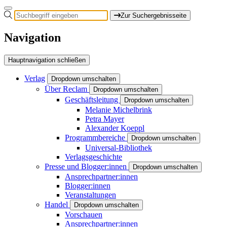
Zur Suchergebnisseite
Navigation
Hauptnavigation schließen
Verlag
Dropdown umschalten
Über Reclam
Dropdown umschalten
Geschäftsleitung
Dropdown umschalten
Melanie Michelbrink
Petra Mayer
Alexander Koeppl
Programmbereiche
Dropdown umschalten
Universal-Bibliothek
Verlagsgeschichte
Presse und Blogger:innen
Dropdown umschalten
Ansprechpartner:innen
Blogger:innen
Veranstaltungen
Handel
Dropdown umschalten
Vorschauen
Ansprechpartner:innen