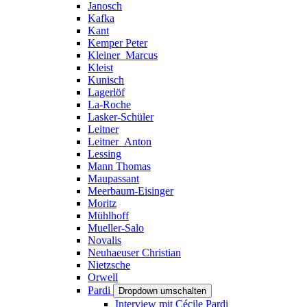
Janosch
Kafka
Kant
Kemper Peter
Kleiner_Marcus
Kleist
Kunisch
Lagerlöf
La-Roche
Lasker-Schüler
Leitner
Leitner_Anton
Lessing
Mann Thomas
Maupassant
Meerbaum-Eisinger
Moritz
Mühlhoff
Mueller-Salo
Novalis
Neuhaeuser Christian
Nietzsche
Orwell
Pardi
Dropdown umschalten
Interview mit Cécile Pardi