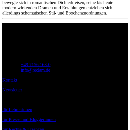
bewegte sich in romantischen Dichterkreisen, seine bis heute
modern wirkenden Dramen und Erzählungen entziehen sich
allerdings schematischen Stil- und Epochenzuordnungen.
Philipp Reclam jun. Verlag GmbH
Siemensstr. 32
71254 Ditzingen
Deutschland
Telefon:
+49 7156 163-0
E-Mail:
info@reclam.de
Kontakt
Newsletter
Service
für Lehrer:innen
für Presse und Blogger:innen
für Rechte & Lizenzen