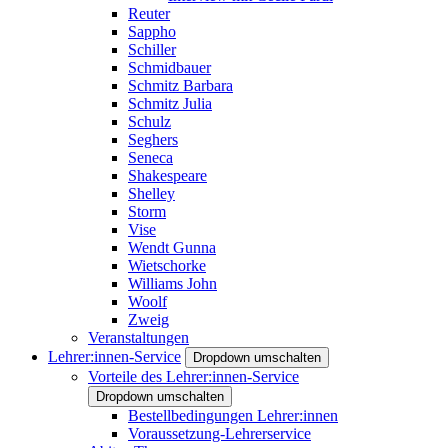
Reuter
Sappho
Schiller
Schmidbauer
Schmitz Barbara
Schmitz Julia
Schulz
Seghers
Seneca
Shakespeare
Shelley
Storm
Vise
Wendt Gunna
Wietschorke
Williams John
Woolf
Zweig
Veranstaltungen
Lehrer:innen-Service
Dropdown umschalten
Vorteile des Lehrer:innen-Service
Dropdown umschalten
Bestellbedingungen Lehrer:innen
Voraussetzung-Lehrerservice