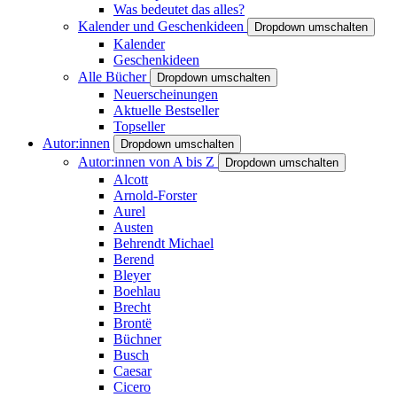
Was bedeutet das alles?
Kalender und Geschenkideen
Dropdown umschalten
Kalender
Geschenkideen
Alle Bücher
Dropdown umschalten
Neuerscheinungen
Aktuelle Bestseller
Topseller
Autor:innen
Dropdown umschalten
Autor:innen von A bis Z
Dropdown umschalten
Alcott
Arnold-Forster
Aurel
Austen
Behrendt Michael
Berend
Bleyer
Boehlau
Brecht
Brontë
Büchner
Busch
Caesar
Cicero