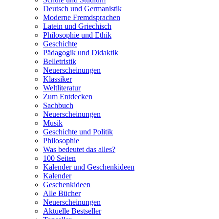
Deutsch und Germanistik
Moderne Fremdsprachen
Latein und Griechisch
Philosophie und Ethik
Geschichte
Pädagogik und Didaktik
Belletristik
Neuerscheinungen
Klassiker
Weltliteratur
Zum Entdecken
Sachbuch
Neuerscheinungen
Musik
Geschichte und Politik
Philosophie
Was bedeutet das alles?
100 Seiten
Kalender und Geschenkideen
Kalender
Geschenkideen
Alle Bücher
Neuerscheinungen
Aktuelle Bestseller