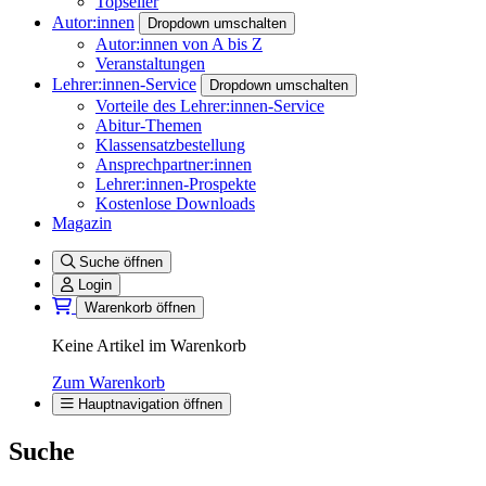
Topseller
Autor:innen
Dropdown umschalten
Autor:innen von A bis Z
Veranstaltungen
Lehrer:innen-Service
Dropdown umschalten
Vorteile des Lehrer:innen-Service
Abitur-Themen
Klassensatzbestellung
Ansprechpartner:innen
Lehrer:innen-Prospekte
Kostenlose Downloads
Magazin
Suche öffnen
Login
Warenkorb öffnen
Keine Artikel im Warenkorb
Zum Warenkorb
Hauptnavigation öffnen
Suche