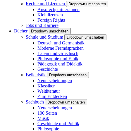
Rechte und Lizenzen
Dropdown umschalten
Ansprechpartner:innen
Kleinlizenzen
Foreign Rights
Jobs und Karriere
Bücher
Dropdown umschalten
Schule und Studium
Dropdown umschalten
Deutsch und Germanistik
Moderne Fremdsprachen
Latein und Griechisch
Philosophie und Ethik
Pädagogik und Didaktik
Geschichte
Belletristik
Dropdown umschalten
Neuerscheinungen
Klassiker
Weltliteratur
Zum Entdecken
Sachbuch
Dropdown umschalten
Neuerscheinungen
100 Seiten
Musik
Geschichte und Politik
Philosophie