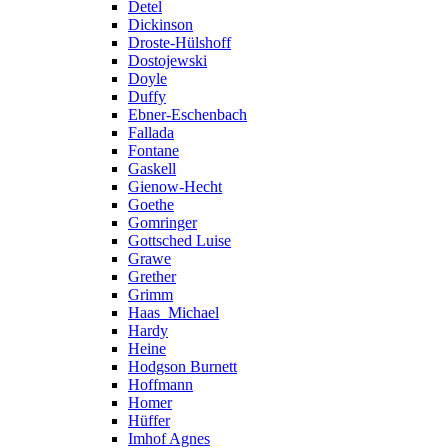
Detel
Dickinson
Droste-Hülshoff
Dostojewski
Doyle
Duffy
Ebner-Eschenbach
Fallada
Fontane
Gaskell
Gienow-Hecht
Goethe
Gomringer
Gottsched Luise
Grawe
Grether
Grimm
Haas_Michael
Hardy
Heine
Hodgson Burnett
Hoffmann
Homer
Hüffer
Imhof Agnes