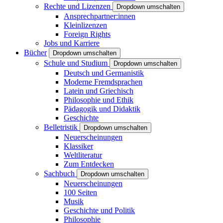
Rechte und Lizenzen
Dropdown umschalten
Ansprechpartner:innen
Kleinlizenzen
Foreign Rights
Jobs und Karriere
Bücher
Dropdown umschalten
Schule und Studium
Dropdown umschalten
Deutsch und Germanistik
Moderne Fremdsprachen
Latein und Griechisch
Philosophie und Ethik
Pädagogik und Didaktik
Geschichte
Belletristik
Dropdown umschalten
Neuerscheinungen
Klassiker
Weltliteratur
Zum Entdecken
Sachbuch
Dropdown umschalten
Neuerscheinungen
100 Seiten
Musik
Geschichte und Politik
Philosophie