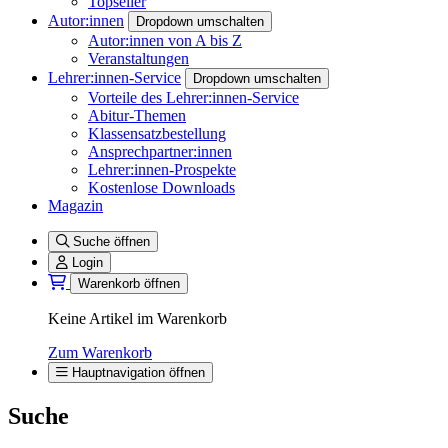
Topseller
Autor:innen
Dropdown umschalten
Autor:innen von A bis Z
Veranstaltungen
Lehrer:innen-Service
Dropdown umschalten
Vorteile des Lehrer:innen-Service
Abitur-Themen
Klassensatzbestellung
Ansprechpartner:innen
Lehrer:innen-Prospekte
Kostenlose Downloads
Magazin
Suche öffnen
Login
Warenkorb öffnen
Keine Artikel im Warenkorb
Zum Warenkorb
Hauptnavigation öffnen
Suche