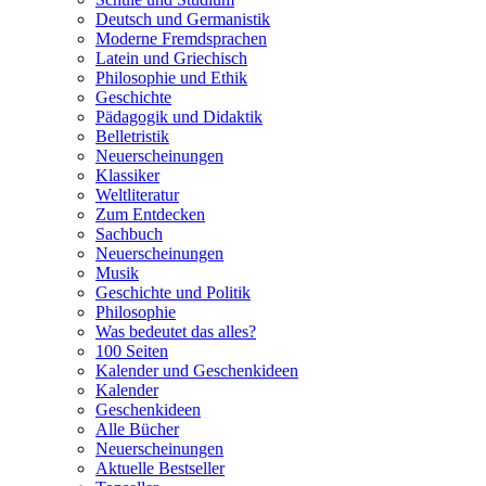
Deutsch und Germanistik
Moderne Fremdsprachen
Latein und Griechisch
Philosophie und Ethik
Geschichte
Pädagogik und Didaktik
Belletristik
Neuerscheinungen
Klassiker
Weltliteratur
Zum Entdecken
Sachbuch
Neuerscheinungen
Musik
Geschichte und Politik
Philosophie
Was bedeutet das alles?
100 Seiten
Kalender und Geschenkideen
Kalender
Geschenkideen
Alle Bücher
Neuerscheinungen
Aktuelle Bestseller