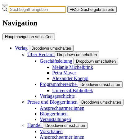
Zur Suchergebnisseite
Navigation
Hauptnavigation schließen
Verlag
Dropdown umschalten
Über Reclam
Dropdown umschalten
Geschäftsleitung
Dropdown umschalten
Melanie Michelbrink
Petra Mayer
Alexander Koeppl
Programmbereiche
Dropdown umschalten
Universal-Bibliothek
Verlagsgeschichte
Presse und Blogger:innen
Dropdown umschalten
Ansprechpartner:innen
Blogger:innen
Veranstaltungen
Handel
Dropdown umschalten
Vorschauen
Ansprechpartner:innen