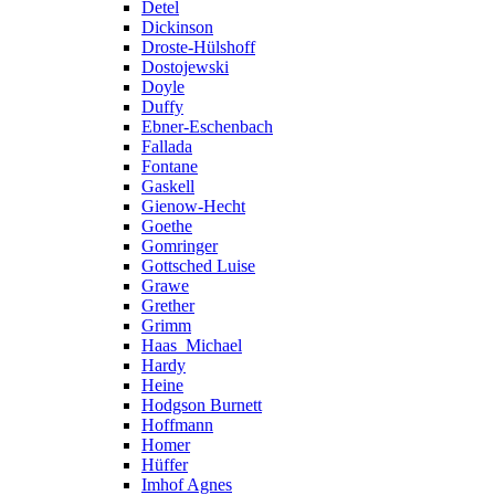
Detel
Dickinson
Droste-Hülshoff
Dostojewski
Doyle
Duffy
Ebner-Eschenbach
Fallada
Fontane
Gaskell
Gienow-Hecht
Goethe
Gomringer
Gottsched Luise
Grawe
Grether
Grimm
Haas_Michael
Hardy
Heine
Hodgson Burnett
Hoffmann
Homer
Hüffer
Imhof Agnes