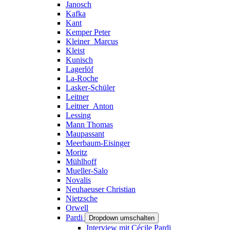
Janosch
Kafka
Kant
Kemper Peter
Kleiner_Marcus
Kleist
Kunisch
Lagerlöf
La-Roche
Lasker-Schüler
Leitner
Leitner_Anton
Lessing
Mann Thomas
Maupassant
Meerbaum-Eisinger
Moritz
Mühlhoff
Mueller-Salo
Novalis
Neuhaeuser Christian
Nietzsche
Orwell
Pardi
Dropdown umschalten
Interview mit Cécile Pardi