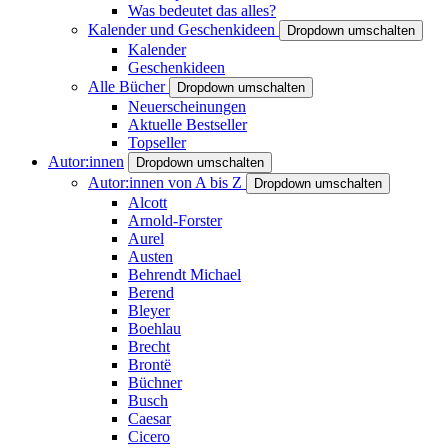
Was bedeutet das alles?
Kalender und Geschenkideen
Dropdown umschalten
Kalender
Geschenkideen
Alle Bücher
Dropdown umschalten
Neuerscheinungen
Aktuelle Bestseller
Topseller
Autor:innen
Dropdown umschalten
Autor:innen von A bis Z
Dropdown umschalten
Alcott
Arnold-Forster
Aurel
Austen
Behrendt Michael
Berend
Bleyer
Boehlau
Brecht
Brontë
Büchner
Busch
Caesar
Cicero