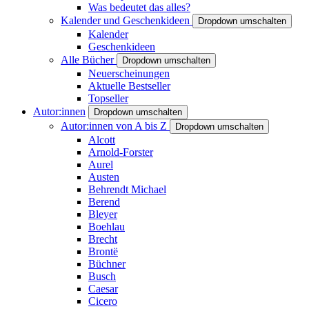
Was bedeutet das alles?
Kalender und Geschenkideen
Dropdown umschalten
Kalender
Geschenkideen
Alle Bücher
Dropdown umschalten
Neuerscheinungen
Aktuelle Bestseller
Topseller
Autor:innen
Dropdown umschalten
Autor:innen von A bis Z
Dropdown umschalten
Alcott
Arnold-Forster
Aurel
Austen
Behrendt Michael
Berend
Bleyer
Boehlau
Brecht
Brontë
Büchner
Busch
Caesar
Cicero