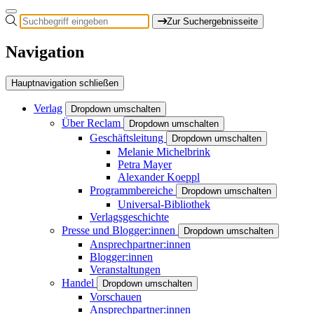
Zur Suchergebnisseite
Navigation
Hauptnavigation schließen
Verlag
Dropdown umschalten
Über Reclam
Dropdown umschalten
Geschäftsleitung
Dropdown umschalten
Melanie Michelbrink
Petra Mayer
Alexander Koeppl
Programmbereiche
Dropdown umschalten
Universal-Bibliothek
Verlagsgeschichte
Presse und Blogger:innen
Dropdown umschalten
Ansprechpartner:innen
Blogger:innen
Veranstaltungen
Handel
Dropdown umschalten
Vorschauen
Ansprechpartner:innen