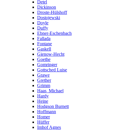
Detel
Dickinson
Droste-Hülshoff
Dostojewski
Doyle
Duffy
Ebner-Eschenbach
Fallada
Fontane
Gaskell
Gienow-Hecht
Goethe
Gomringer
Gottsched Luise
Grawe
Grether
Grimm
Haas_Michael
Hardy
Heine
Hodgson Burnett
Hoffmann
Homer
Hüffer
Imhof Agnes