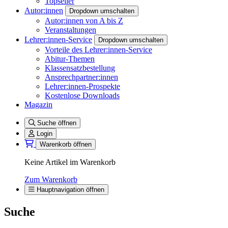
Topseller
Autor:innen
Dropdown umschalten
Autor:innen von A bis Z
Veranstaltungen
Lehrer:innen-Service
Dropdown umschalten
Vorteile des Lehrer:innen-Service
Abitur-Themen
Klassensatzbestellung
Ansprechpartner:innen
Lehrer:innen-Prospekte
Kostenlose Downloads
Magazin
Suche öffnen
Login
Warenkorb öffnen
Keine Artikel im Warenkorb
Zum Warenkorb
Hauptnavigation öffnen
Suche