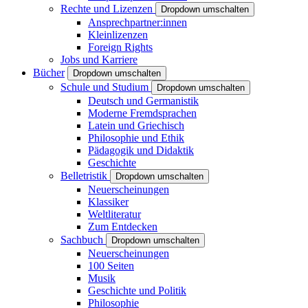
Rechte und Lizenzen
Dropdown umschalten
Ansprechpartner:innen
Kleinlizenzen
Foreign Rights
Jobs und Karriere
Bücher
Dropdown umschalten
Schule und Studium
Dropdown umschalten
Deutsch und Germanistik
Moderne Fremdsprachen
Latein und Griechisch
Philosophie und Ethik
Pädagogik und Didaktik
Geschichte
Belletristik
Dropdown umschalten
Neuerscheinungen
Klassiker
Weltliteratur
Zum Entdecken
Sachbuch
Dropdown umschalten
Neuerscheinungen
100 Seiten
Musik
Geschichte und Politik
Philosophie