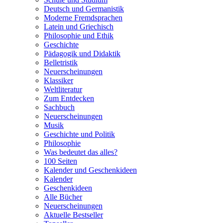
Deutsch und Germanistik
Moderne Fremdsprachen
Latein und Griechisch
Philosophie und Ethik
Geschichte
Pädagogik und Didaktik
Belletristik
Neuerscheinungen
Klassiker
Weltliteratur
Zum Entdecken
Sachbuch
Neuerscheinungen
Musik
Geschichte und Politik
Philosophie
Was bedeutet das alles?
100 Seiten
Kalender und Geschenkideen
Kalender
Geschenkideen
Alle Bücher
Neuerscheinungen
Aktuelle Bestseller