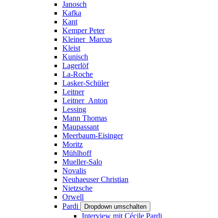
Janosch
Kafka
Kant
Kemper Peter
Kleiner_Marcus
Kleist
Kunisch
Lagerlöf
La-Roche
Lasker-Schüler
Leitner
Leitner_Anton
Lessing
Mann Thomas
Maupassant
Meerbaum-Eisinger
Moritz
Mühlhoff
Mueller-Salo
Novalis
Neuhaeuser Christian
Nietzsche
Orwell
Pardi
Dropdown umschalten
Interview mit Cécile Pardi