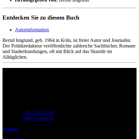
Entdecken Sie zu diesem Buch
Autorinformation
Bernd Imgrund, geb. 1964 in Köln, ist freier Autor und Journalist.
Der Politikredakteur veröffentlichte zahlreiche Sachbücher, Romane
und Stadterkundungen, oft mit Blick auf das Skurrile im
Alltäglichen.
Philipp Reclam jun. Verlag GmbH
Siemensstr. 32
71254 Ditzingen
Deutschland
Telefon:
+49 7156 163-0
E-Mail:
info@reclam.de
Kontakt