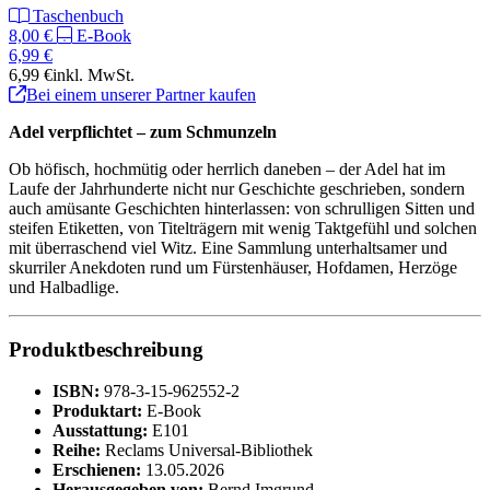
Taschenbuch
8,00 €
E-Book
6,99 €
6,99 €
inkl. MwSt.
Bei einem unserer Partner kaufen
Adel verpflichtet – zum Schmunzeln
Ob höfisch, hochmütig oder herrlich daneben – der Adel hat im
Laufe der Jahrhunderte nicht nur Geschichte geschrieben, sondern
auch amüsante Geschichten hinterlassen: von schrulligen Sitten und
steifen Etiketten, von Titelträgern mit wenig Taktgefühl und solchen
mit überraschend viel Witz. Eine Sammlung unterhaltsamer und
skurriler Anekdoten rund um Fürstenhäuser, Hofdamen, Herzöge
und Halbadlige.
Produktbeschreibung
ISBN:
978-3-15-962552-2
Produktart:
E-Book
Ausstattung:
E101
Reihe:
Reclams Universal-Bibliothek
Erschienen:
13.05.2026
Herausgegeben von:
Bernd Imgrund