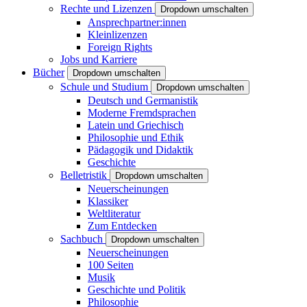
Rechte und Lizenzen
Dropdown umschalten
Ansprechpartner:innen
Kleinlizenzen
Foreign Rights
Jobs und Karriere
Bücher
Dropdown umschalten
Schule und Studium
Dropdown umschalten
Deutsch und Germanistik
Moderne Fremdsprachen
Latein und Griechisch
Philosophie und Ethik
Pädagogik und Didaktik
Geschichte
Belletristik
Dropdown umschalten
Neuerscheinungen
Klassiker
Weltliteratur
Zum Entdecken
Sachbuch
Dropdown umschalten
Neuerscheinungen
100 Seiten
Musik
Geschichte und Politik
Philosophie