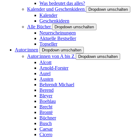
Was bedeutet das alles?
Kalender und Geschenkideen
Dropdown umschalten
Kalender
Geschenkideen
Alle Bücher
Dropdown umschalten
Neuerscheinungen
Aktuelle Bestseller
Topseller
Autor:innen
Dropdown umschalten
Autor:innen von A bis Z
Dropdown umschalten
Alcott
Arnold-Forster
Aurel
Austen
Behrendt Michael
Berend
Bleyer
Boehlau
Brecht
Brontë
Büchner
Busch
Caesar
Cicero