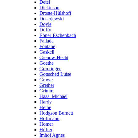
Detel
Dickinson
Droste-Hülshoff
Dostojewski
Doyle
Duffy
Ebner-Eschenbach
Fallada
Fontane
Gaskell
Gienow-Hecht
Goethe
Gomringer
Gottsched Luise
Grawe
Grether
Grimm
Haas_Michael
Hardy
Heine
Hodgson Burnett
Hoffmann
Homer
Hüffer
Imhof Agnes