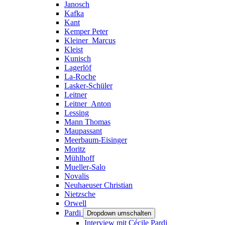
Janosch
Kafka
Kant
Kemper Peter
Kleiner_Marcus
Kleist
Kunisch
Lagerlöf
La-Roche
Lasker-Schüler
Leitner
Leitner_Anton
Lessing
Mann Thomas
Maupassant
Meerbaum-Eisinger
Moritz
Mühlhoff
Mueller-Salo
Novalis
Neuhaeuser Christian
Nietzsche
Orwell
Pardi
Dropdown umschalten
Interview mit Cécile Pardi