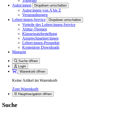
Topseller
Autor:innen
Dropdown umschalten
Autor:innen von A bis Z
Veranstaltungen
Lehrer:innen-Service
Dropdown umschalten
Vorteile des Lehrer:innen-Service
Abitur-Themen
Klassensatzbestellung
Ansprechpartner:innen
Lehrer:innen-Prospekte
Kostenlose Downloads
Magazin
Suche öffnen
Login
Warenkorb öffnen
Keine Artikel im Warenkorb
Zum Warenkorb
Hauptnavigation öffnen
Suche