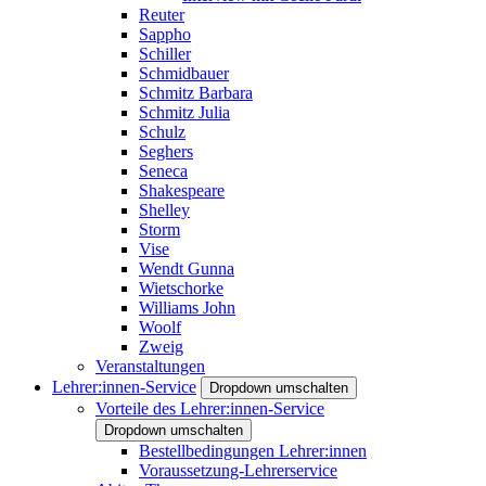
Reuter
Sappho
Schiller
Schmidbauer
Schmitz Barbara
Schmitz Julia
Schulz
Seghers
Seneca
Shakespeare
Shelley
Storm
Vise
Wendt Gunna
Wietschorke
Williams John
Woolf
Zweig
Veranstaltungen
Lehrer:innen-Service
Dropdown umschalten
Vorteile des Lehrer:innen-Service
Dropdown umschalten
Bestellbedingungen Lehrer:innen
Voraussetzung-Lehrerservice