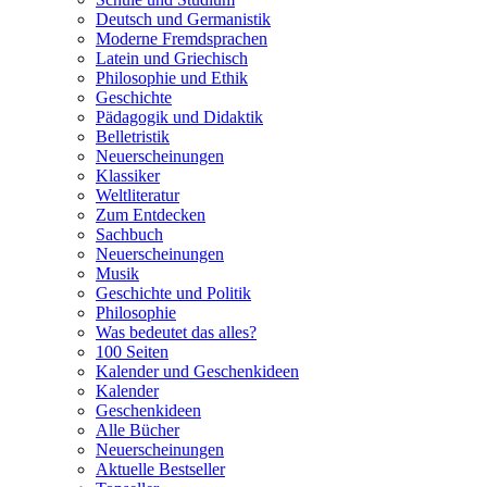
Deutsch und Germanistik
Moderne Fremdsprachen
Latein und Griechisch
Philosophie und Ethik
Geschichte
Pädagogik und Didaktik
Belletristik
Neuerscheinungen
Klassiker
Weltliteratur
Zum Entdecken
Sachbuch
Neuerscheinungen
Musik
Geschichte und Politik
Philosophie
Was bedeutet das alles?
100 Seiten
Kalender und Geschenkideen
Kalender
Geschenkideen
Alle Bücher
Neuerscheinungen
Aktuelle Bestseller