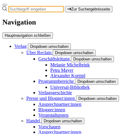
Zur Suchergebnisseite
Navigation
Hauptnavigation schließen
Verlag
Dropdown umschalten
Über Reclam
Dropdown umschalten
Geschäftsleitung
Dropdown umschalten
Melanie Michelbrink
Petra Mayer
Alexander Koeppl
Programmbereiche
Dropdown umschalten
Universal-Bibliothek
Verlagsgeschichte
Presse und Blogger:innen
Dropdown umschalten
Ansprechpartner:innen
Blogger:innen
Veranstaltungen
Handel
Dropdown umschalten
Vorschauen
Ansprechpartner:innen