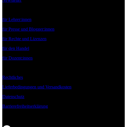
Newsletter
Service
für Lehrer:innen
für Presse und Blogger:innen
für Rechte und Lizenzen
für den Handel
für Dozent:innen
Rechtliches
Lieferbedingungen und Versandkosten
Datenschutz
Barrierefreiheitserklärung