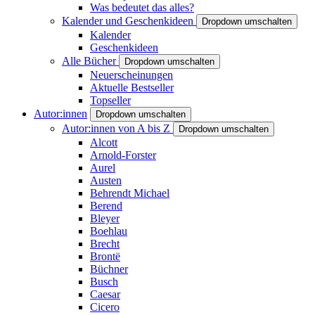
Was bedeutet das alles?
Kalender und Geschenkideen
Dropdown umschalten
Kalender
Geschenkideen
Alle Bücher
Dropdown umschalten
Neuerscheinungen
Aktuelle Bestseller
Topseller
Autor:innen
Dropdown umschalten
Autor:innen von A bis Z
Dropdown umschalten
Alcott
Arnold-Forster
Aurel
Austen
Behrendt Michael
Berend
Bleyer
Boehlau
Brecht
Brontë
Büchner
Busch
Caesar
Cicero