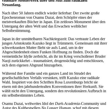
visionäre Meisterwerk über den Mut zum radikalen
Neuanfang.
Nach über 50 Jahren endlich wieder lieferbar: Der zweite große
Epochenroman von Osamu Dazai, dem Schöpfer eines der
meistverkauften Bücher in Japan. Ein zeitloses Monument über den
Untergang der alten Welt und das Erwachen weiblicher
Selbstbestimmung.
Japan in der unmittelbaren Nachkriegszeit: Das vertraute Leben der
jungen Aristokratin Kazuko liegt in Trümmern. Gemeinsam mit ihrer
schwerkranken Mutter flieht sie aufs Land, um in der
Abgeschiedenheit einen Funken Hoffnung zu finden. Doch die
vermeintliche Idylle zerbricht, als ihr im Krieg verschollener Bruder
Naoji zurückkehrt – traumatisiert, drogensüchtig und entschlossen,
sich dem eigenen Abgrund hinzugeben.
Während ihre Familie und ein ganzes Land im Strudel des
gesellschaftlichen Verfalls versinken, trifft Kazuko eine radikale
Wahl. Inspiriert von den Schriften Rosa Luxemburgs bricht sie
eisern mit den jahrhundertealten Konventionen ihrer Herkunft. Sie
wählt nicht den Untergang, sondern den revolutionären Aufbruch in
ein selbstbestimmtes Leben.
Osamu Dazai, weltweites Idol der
Dark-Academia
-Community und
Autor des Kultbestsellers
No Longer Human
, schuf mit diesem