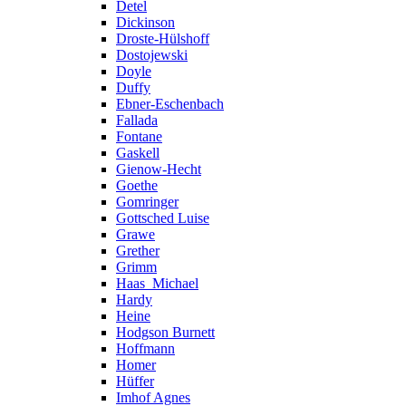
Detel
Dickinson
Droste-Hülshoff
Dostojewski
Doyle
Duffy
Ebner-Eschenbach
Fallada
Fontane
Gaskell
Gienow-Hecht
Goethe
Gomringer
Gottsched Luise
Grawe
Grether
Grimm
Haas_Michael
Hardy
Heine
Hodgson Burnett
Hoffmann
Homer
Hüffer
Imhof Agnes