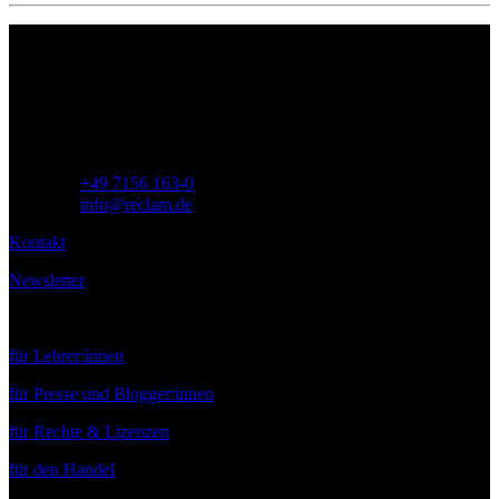
Philipp Reclam jun. Verlag GmbH
Siemensstr. 32
71254 Ditzingen
Deutschland
Telefon:
+49 7156 163-0
E-Mail:
info@reclam.de
Kontakt
Newsletter
Service
für Lehrer:innen
für Presse und Blogger:innen
für Rechte & Lizenzen
für den Handel