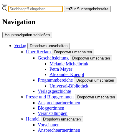
Zur Suchergebnisseite
Navigation
Hauptnavigation schließen
Verlag
Dropdown umschalten
Über Reclam
Dropdown umschalten
Geschäftsleitung
Dropdown umschalten
Melanie Michelbrink
Petra Mayer
Alexander Koeppl
Programmbereiche
Dropdown umschalten
Universal-Bibliothek
Verlagsgeschichte
Presse und Blogger:innen
Dropdown umschalten
Ansprechpartner:innen
Blogger:innen
Veranstaltungen
Handel
Dropdown umschalten
Vorschauen
Ansprechpartner:innen