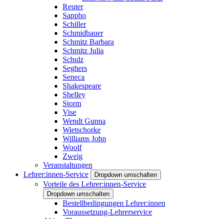
Reuter
Sappho
Schiller
Schmidbauer
Schmitz Barbara
Schmitz Julia
Schulz
Seghers
Seneca
Shakespeare
Shelley
Storm
Vise
Wendt Gunna
Wietschorke
Williams John
Woolf
Zweig
Veranstaltungen
Lehrer:innen-Service
Dropdown umschalten
Vorteile des Lehrer:innen-Service
Dropdown umschalten
Bestellbedingungen Lehrer:innen
Voraussetzung-Lehrerservice