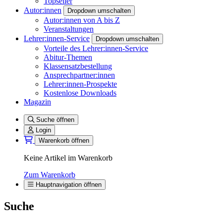
Topseller
Autor:innen
Dropdown umschalten
Autor:innen von A bis Z
Veranstaltungen
Lehrer:innen-Service
Dropdown umschalten
Vorteile des Lehrer:innen-Service
Abitur-Themen
Klassensatzbestellung
Ansprechpartner:innen
Lehrer:innen-Prospekte
Kostenlose Downloads
Magazin
Suche öffnen
Login
Warenkorb öffnen
Keine Artikel im Warenkorb
Zum Warenkorb
Hauptnavigation öffnen
Suche