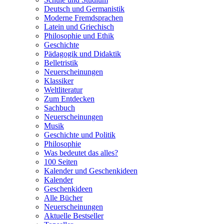
Deutsch und Germanistik
Moderne Fremdsprachen
Latein und Griechisch
Philosophie und Ethik
Geschichte
Pädagogik und Didaktik
Belletristik
Neuerscheinungen
Klassiker
Weltliteratur
Zum Entdecken
Sachbuch
Neuerscheinungen
Musik
Geschichte und Politik
Philosophie
Was bedeutet das alles?
100 Seiten
Kalender und Geschenkideen
Kalender
Geschenkideen
Alle Bücher
Neuerscheinungen
Aktuelle Bestseller