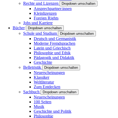
Rechte und Lizenzen
Dropdown umschalten
Ansprechpartner:innen
Kleinlizenzen
Foreign Rights
Jobs und Karriere
Bücher
Dropdown umschalten
Schule und Studium
Dropdown umschalten
Deutsch und Germanistik
Moderne Fremdsprachen
Latein und Griechisch
Philosophie und Ethik
Pädagogik und Didaktik
Geschichte
Belletristik
Dropdown umschalten
Neuerscheinungen
Klassiker
Weltliteratur
Zum Entdecken
Sachbuch
Dropdown umschalten
Neuerscheinungen
100 Seiten
Musik
Geschichte und Politik
Philosophie