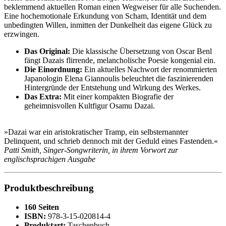
beklemmend aktuellen Roman einen Wegweiser für alle Suchenden.
Eine hochemotionale Erkundung von Scham, Identität und dem
unbedingten Willen, inmitten der Dunkelheit das eigene Glück zu
erzwingen.
Das Original:
Die klassische Übersetzung von Oscar Benl
fängt Dazais flirrende, melancholische Poesie kongenial ein.
Die Einordnung:
Ein aktuelles Nachwort der renommierten
Japanologin Elena Giannoulis beleuchtet die faszinierenden
Hintergründe der Entstehung und Wirkung des Werkes.
Das Extra:
Mit einer kompakten Biografie der
geheimnisvollen Kultfigur Osamu Dazai.
»Dazai war ein aristokratischer Tramp, ein selbsternannter
Delinquent, und schrieb dennoch mit der Geduld eines Fastenden.«
Patti Smith, Singer-Songwriterin, in ihrem Vorwort zur
englischsprachigen Ausgabe
Produktbeschreibung
160 Seiten
ISBN:
978-3-15-020814-4
Produktart:
Taschenbuch