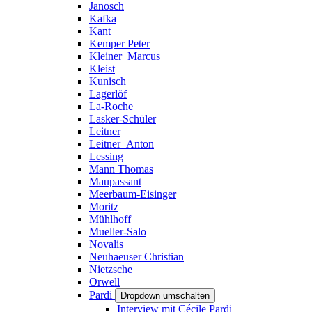
Janosch
Kafka
Kant
Kemper Peter
Kleiner_Marcus
Kleist
Kunisch
Lagerlöf
La-Roche
Lasker-Schüler
Leitner
Leitner_Anton
Lessing
Mann Thomas
Maupassant
Meerbaum-Eisinger
Moritz
Mühlhoff
Mueller-Salo
Novalis
Neuhaeuser Christian
Nietzsche
Orwell
Pardi
Dropdown umschalten
Interview mit Cécile Pardi