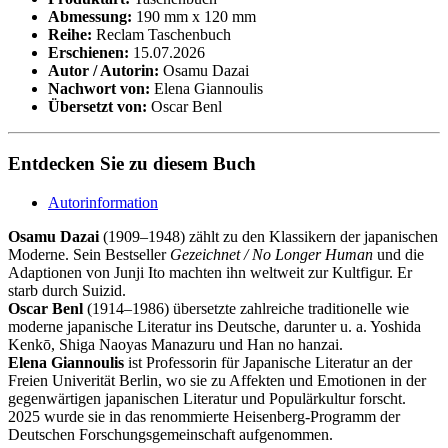
Abmessung:
190 mm x 120 mm
Reihe:
Reclam Taschenbuch
Erschienen:
15.07.2026
Autor / Autorin:
Osamu Dazai
Nachwort von:
Elena Giannoulis
Übersetzt von:
Oscar Benl
Entdecken Sie zu diesem Buch
Autorinformation
Osamu Dazai
(1909–1948) zählt zu den Klassikern der japanischen
Moderne. Sein Bestseller
Gezeichnet / No Longer Human
und die
Adaptionen von Junji Ito machten ihn weltweit zur Kultfigur. Er
starb durch Suizid.
Oscar Benl
(1914–1986) übersetzte zahlreiche traditionelle wie
moderne japanische Literatur ins Deutsche, darunter u. a. Yoshida
Kenkō, Shiga Naoyas Manazuru und Han no hanzai.
Elena Giannoulis
ist Professorin für Japanische Literatur an der
Freien Univerität Berlin, wo sie zu Affekten und Emotionen in der
gegenwärtigen japanischen Literatur und Populärkultur forscht.
2025 wurde sie in das renommierte Heisenberg-Programm der
Deutschen Forschungsgemeinschaft aufgenommen.