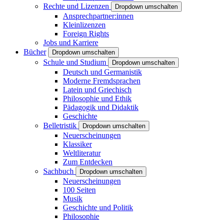
Rechte und Lizenzen
Dropdown umschalten
Ansprechpartner:innen
Kleinlizenzen
Foreign Rights
Jobs und Karriere
Bücher
Dropdown umschalten
Schule und Studium
Dropdown umschalten
Deutsch und Germanistik
Moderne Fremdsprachen
Latein und Griechisch
Philosophie und Ethik
Pädagogik und Didaktik
Geschichte
Belletristik
Dropdown umschalten
Neuerscheinungen
Klassiker
Weltliteratur
Zum Entdecken
Sachbuch
Dropdown umschalten
Neuerscheinungen
100 Seiten
Musik
Geschichte und Politik
Philosophie