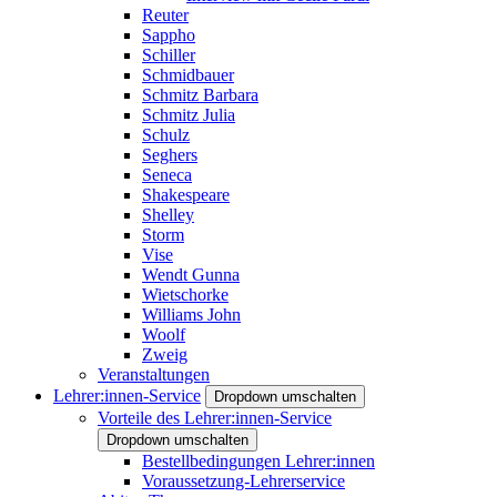
Reuter
Sappho
Schiller
Schmidbauer
Schmitz Barbara
Schmitz Julia
Schulz
Seghers
Seneca
Shakespeare
Shelley
Storm
Vise
Wendt Gunna
Wietschorke
Williams John
Woolf
Zweig
Veranstaltungen
Lehrer:innen-Service
Dropdown umschalten
Vorteile des Lehrer:innen-Service
Dropdown umschalten
Bestellbedingungen Lehrer:innen
Voraussetzung-Lehrerservice