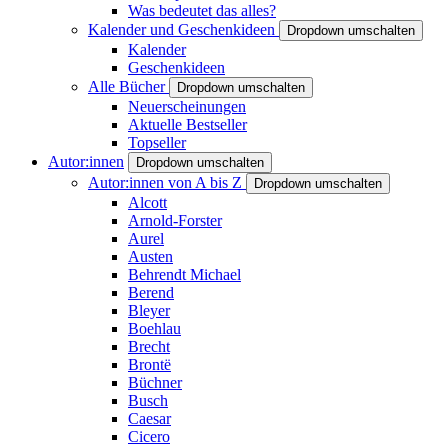
Was bedeutet das alles?
Kalender und Geschenkideen
Dropdown umschalten
Kalender
Geschenkideen
Alle Bücher
Dropdown umschalten
Neuerscheinungen
Aktuelle Bestseller
Topseller
Autor:innen
Dropdown umschalten
Autor:innen von A bis Z
Dropdown umschalten
Alcott
Arnold-Forster
Aurel
Austen
Behrendt Michael
Berend
Bleyer
Boehlau
Brecht
Brontë
Büchner
Busch
Caesar
Cicero