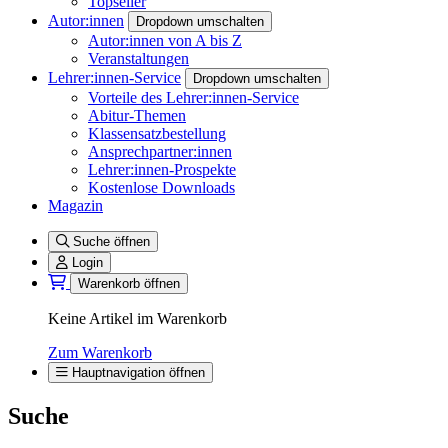
Topseller
Autor:innen
Dropdown umschalten
Autor:innen von A bis Z
Veranstaltungen
Lehrer:innen-Service
Dropdown umschalten
Vorteile des Lehrer:innen-Service
Abitur-Themen
Klassensatzbestellung
Ansprechpartner:innen
Lehrer:innen-Prospekte
Kostenlose Downloads
Magazin
Suche öffnen
Login
Warenkorb öffnen
Keine Artikel im Warenkorb
Zum Warenkorb
Hauptnavigation öffnen
Suche