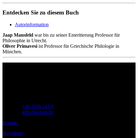
Entdecken Sie zu diesem Buch
Autorinformation
Jaap Mansfeld
war bis zu seiner Emeritierung Professor für
Philosophie in Utrecht.
Oliver Primavesi
ist Professor für Griechische Philologie in
München.
Philipp Reclam jun. Verlag GmbH
Siemensstr. 32
71254 Ditzingen
Deutschland
Telefon:
+49 7156 163-0
E-Mail:
info@reclam.de
Kontakt
Newsletter