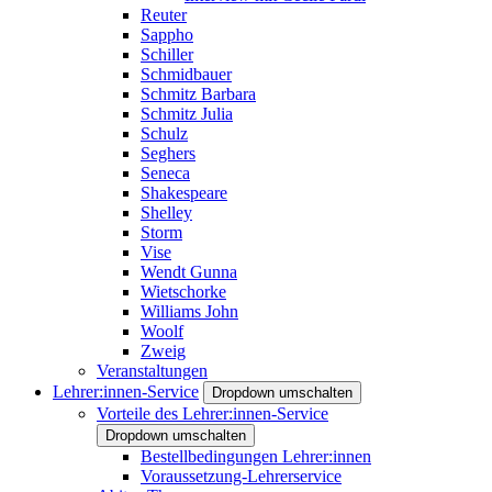
Reuter
Sappho
Schiller
Schmidbauer
Schmitz Barbara
Schmitz Julia
Schulz
Seghers
Seneca
Shakespeare
Shelley
Storm
Vise
Wendt Gunna
Wietschorke
Williams John
Woolf
Zweig
Veranstaltungen
Lehrer:innen-Service
Dropdown umschalten
Vorteile des Lehrer:innen-Service
Dropdown umschalten
Bestellbedingungen Lehrer:innen
Voraussetzung-Lehrerservice