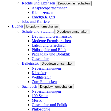
Rechte und Lizenzen
Dropdown umschalten
Ansprechpartner:innen
Kleinlizenzen
Foreign Rights
Jobs und Karriere
Bücher
Dropdown umschalten
Schule und Studium
Dropdown umschalten
Deutsch und Germanistik
Moderne Fremdsprachen
Latein und Griechisch
Philosophie und Ethik
Pädagogik und Didaktik
Geschichte
Belletristik
Dropdown umschalten
Neuerscheinungen
Klassiker
Weltliteratur
Zum Entdecken
Sachbuch
Dropdown umschalten
Neuerscheinungen
100 Seiten
Musik
Geschichte und Politik
Philosophie