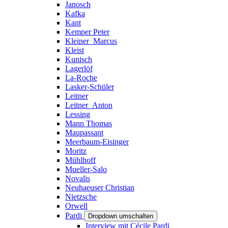
Janosch
Kafka
Kant
Kemper Peter
Kleiner_Marcus
Kleist
Kunisch
Lagerlöf
La-Roche
Lasker-Schüler
Leitner
Leitner_Anton
Lessing
Mann Thomas
Maupassant
Meerbaum-Eisinger
Moritz
Mühlhoff
Mueller-Salo
Novalis
Neuhaeuser Christian
Nietzsche
Orwell
Pardi
Dropdown umschalten
Interview mit Cécile Pardi