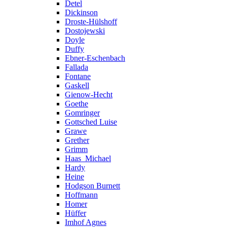
Detel
Dickinson
Droste-Hülshoff
Dostojewski
Doyle
Duffy
Ebner-Eschenbach
Fallada
Fontane
Gaskell
Gienow-Hecht
Goethe
Gomringer
Gottsched Luise
Grawe
Grether
Grimm
Haas_Michael
Hardy
Heine
Hodgson Burnett
Hoffmann
Homer
Hüffer
Imhof Agnes