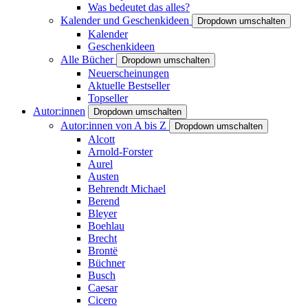
Was bedeutet das alles?
Kalender und Geschenkideen
Dropdown umschalten
Kalender
Geschenkideen
Alle Bücher
Dropdown umschalten
Neuerscheinungen
Aktuelle Bestseller
Topseller
Autor:innen
Dropdown umschalten
Autor:innen von A bis Z
Dropdown umschalten
Alcott
Arnold-Forster
Aurel
Austen
Behrendt Michael
Berend
Bleyer
Boehlau
Brecht
Brontë
Büchner
Busch
Caesar
Cicero