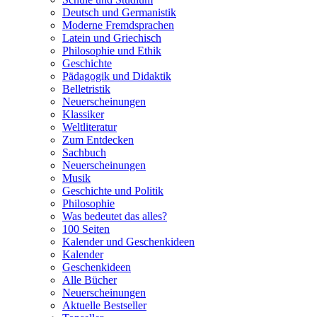
Deutsch und Germanistik
Moderne Fremdsprachen
Latein und Griechisch
Philosophie und Ethik
Geschichte
Pädagogik und Didaktik
Belletristik
Neuerscheinungen
Klassiker
Weltliteratur
Zum Entdecken
Sachbuch
Neuerscheinungen
Musik
Geschichte und Politik
Philosophie
Was bedeutet das alles?
100 Seiten
Kalender und Geschenkideen
Kalender
Geschenkideen
Alle Bücher
Neuerscheinungen
Aktuelle Bestseller