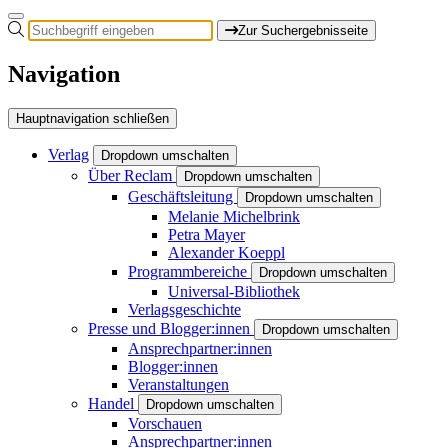
Zur Suchergebnisseite
Navigation
Hauptnavigation schließen
Verlag
Dropdown umschalten
Über Reclam
Dropdown umschalten
Geschäftsleitung
Dropdown umschalten
Melanie Michelbrink
Petra Mayer
Alexander Koeppl
Programmbereiche
Dropdown umschalten
Universal-Bibliothek
Verlagsgeschichte
Presse und Blogger:innen
Dropdown umschalten
Ansprechpartner:innen
Blogger:innen
Veranstaltungen
Handel
Dropdown umschalten
Vorschauen
Ansprechpartner:innen