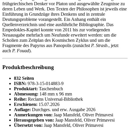
frühgriechischen Denker vor Platon und ausgewählte Zeugnisse zu
deren Leben und Werk. Den Texten der Philosophen ist jeweils eine
Einführung in Grundzüge ihres Denkens und in zentrale
Deutungsprobleme vorangestellt. Ein Anhang enthält ein
Quellenverzeichnis und eine ausführliche Bibliographie. Das
Empedokles-Kapitel konnte von 2011 bis zur vorliegenden
Neuausgabe mehrfach um Neufunde erweitert werden: um die
Scholien zum Zeitplan des Kosmischen Zyklus und um die
Fragmente des Papyrus aus Panopolis (zunächst
P. Strasb.
, jetzt
auch
P. Fouad
).
Produktbeschreibung
832 Seiten
ISBN:
978-3-15-014883-9
Produktart:
Taschenbuch
Abmessung:
148 mm x 96 mm
Reihe:
Reclams Universal-Bibliothek
Erschienen:
15.07.2026
Auflage:
Durchges. und erw. Ausgabe 2026
Anmerkungen von:
Jaap Mansfeld, Oliver Primavesi
Herausgegeben von:
Jaap Mansfeld, Oliver Primavesi
Übersetzt von:
Jaap Mansfeld, Oliver Primavesi