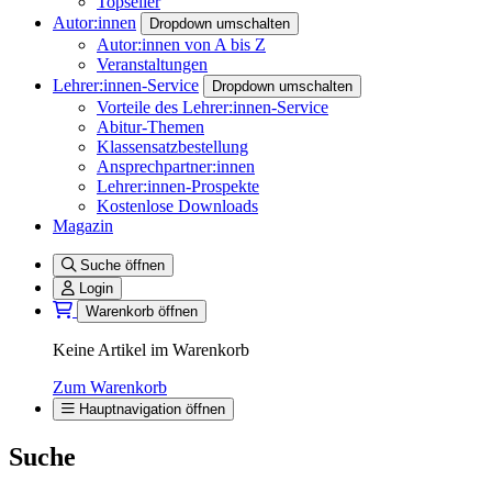
Topseller
Autor:innen
Dropdown umschalten
Autor:innen von A bis Z
Veranstaltungen
Lehrer:innen-Service
Dropdown umschalten
Vorteile des Lehrer:innen-Service
Abitur-Themen
Klassensatzbestellung
Ansprechpartner:innen
Lehrer:innen-Prospekte
Kostenlose Downloads
Magazin
Suche öffnen
Login
Warenkorb öffnen
Keine Artikel im Warenkorb
Zum Warenkorb
Hauptnavigation öffnen
Suche