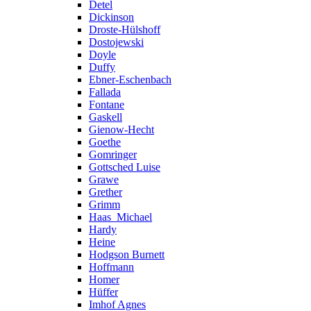
Detel
Dickinson
Droste-Hülshoff
Dostojewski
Doyle
Duffy
Ebner-Eschenbach
Fallada
Fontane
Gaskell
Gienow-Hecht
Goethe
Gomringer
Gottsched Luise
Grawe
Grether
Grimm
Haas_Michael
Hardy
Heine
Hodgson Burnett
Hoffmann
Homer
Hüffer
Imhof Agnes