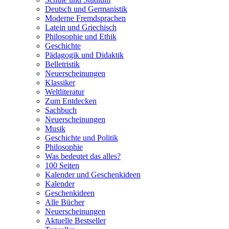
Deutsch und Germanistik
Moderne Fremdsprachen
Latein und Griechisch
Philosophie und Ethik
Geschichte
Pädagogik und Didaktik
Belletristik
Neuerscheinungen
Klassiker
Weltliteratur
Zum Entdecken
Sachbuch
Neuerscheinungen
Musik
Geschichte und Politik
Philosophie
Was bedeutet das alles?
100 Seiten
Kalender und Geschenkideen
Kalender
Geschenkideen
Alle Bücher
Neuerscheinungen
Aktuelle Bestseller