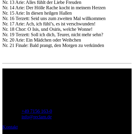
Nr. 13 Arie: Alles fühlt der Liebe Freuden
Nr. 14 Arie: Der Hölle Rache kocht in meinem Herzen
Nr. 15 Arie: In diesen heilgen Hallen
Nr. 16 Terzett: Seid uns zum zweiten Mal willkommen
Nr. 17 Arie: Ach, ich fühl’s, es ist verschwunden!
Nr. 18 Chor: O Isis, und Osiris, welche Wonne!
Nr. 19 Terzett: Soll ich dich, Teurer, nicht mehr sehn?
Nr. 20 Arie: Ein Mädchen oder Weibchen
Nr. 21 Finale: Bald prangt, den Morgen zu verkünden
Philipp Reclam jun. Verlag GmbH
Siemensstr. 32
71254 Ditzingen
Deutschland
Telefon:
+49 7156 163-0
E-Mail:
info@reclam.de
Kontakt