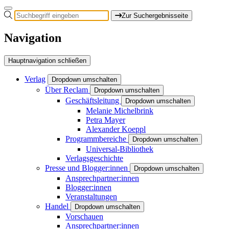
Zur Suchergebnisseite
Navigation
Hauptnavigation schließen
Verlag
Dropdown umschalten
Über Reclam
Dropdown umschalten
Geschäftsleitung
Dropdown umschalten
Melanie Michelbrink
Petra Mayer
Alexander Koeppl
Programmbereiche
Dropdown umschalten
Universal-Bibliothek
Verlagsgeschichte
Presse und Blogger:innen
Dropdown umschalten
Ansprechpartner:innen
Blogger:innen
Veranstaltungen
Handel
Dropdown umschalten
Vorschauen
Ansprechpartner:innen