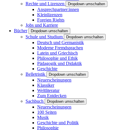
Rechte und Lizenzen
Dropdown umschalten
Ansprechpartner:innen
Kleinlizenzen
Foreign Rights
Jobs und Karriere
Bücher
Dropdown umschalten
Schule und Studium
Dropdown umschalten
Deutsch und Germanistik
Moderne Fremdsprachen
Latein und Griechisch
Philosophie und Ethik
Pädagogik und Didaktik
Geschichte
Belletristik
Dropdown umschalten
Neuerscheinungen
Klassiker
Weltliteratur
Zum Entdecken
Sachbuch
Dropdown umschalten
Neuerscheinungen
100 Seiten
Musik
Geschichte und Politik
Philosophie