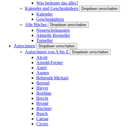
Was bedeutet das alles?
Kalender und Geschenkideen
Dropdown umschalten
Kalender
Geschenkideen
Alle Bücher
Dropdown umschalten
Neuerscheinungen
Aktuelle Bestseller
Topseller
Autor:innen
Dropdown umschalten
Autor:innen von A bis Z
Dropdown umschalten
Alcott
Arnold-Forster
Aurel
Austen
Behrendt Michael
Berend
Bleyer
Boehlau
Brecht
Brontë
Büchner
Busch
Caesar
Cicero