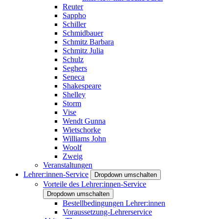
Reuter
Sappho
Schiller
Schmidbauer
Schmitz Barbara
Schmitz Julia
Schulz
Seghers
Seneca
Shakespeare
Shelley
Storm
Vise
Wendt Gunna
Wietschorke
Williams John
Woolf
Zweig
Veranstaltungen
Lehrer:innen-Service
Dropdown umschalten
Vorteile des Lehrer:innen-Service
Dropdown umschalten
Bestellbedingungen Lehrer:innen
Voraussetzung-Lehrerservice