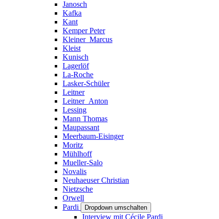
Janosch
Kafka
Kant
Kemper Peter
Kleiner_Marcus
Kleist
Kunisch
Lagerlöf
La-Roche
Lasker-Schüler
Leitner
Leitner_Anton
Lessing
Mann Thomas
Maupassant
Meerbaum-Eisinger
Moritz
Mühlhoff
Mueller-Salo
Novalis
Neuhaeuser Christian
Nietzsche
Orwell
Pardi
Dropdown umschalten
Interview mit Cécile Pardi