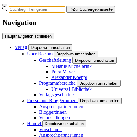
Zur Suchergebnisseite
Navigation
Hauptnavigation schließen
Verlag
Dropdown umschalten
Über Reclam
Dropdown umschalten
Geschäftsleitung
Dropdown umschalten
Melanie Michelbrink
Petra Mayer
Alexander Koeppl
Programmbereiche
Dropdown umschalten
Universal-Bibliothek
Verlagsgeschichte
Presse und Blogger:innen
Dropdown umschalten
Ansprechpartner:innen
Blogger:innen
Veranstaltungen
Handel
Dropdown umschalten
Vorschauen
Ansprechpartner:innen