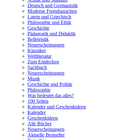
Deutsch und Germanistik
Moderne Fremdsprachen
Latein und Griechisch
Philosophie und Ethik
Geschichte
Pädagogik und Didaktik
Belletristik
Neuerscheinungen
Klassiker
Weltliteratur
Zum Entdecken
Sachbuch
Neuerscheinungen
Musik
Geschichte und Politik
Philosophie
Was bedeutet das alles?
100 Seiten
Kalender und Geschenkideen
Kalender
Geschenkideen
Alle Bücher
Neuerscheinungen
Aktuelle Bestseller