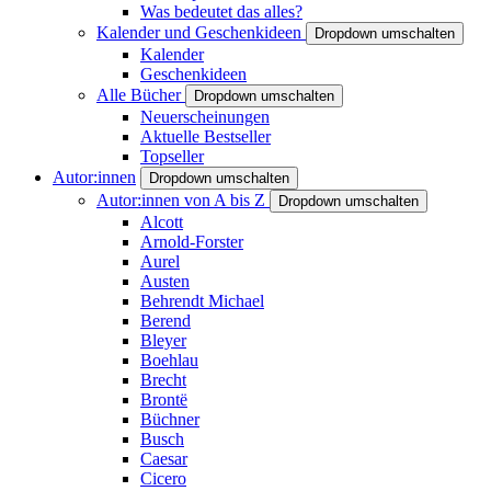
Was bedeutet das alles?
Kalender und Geschenkideen
Dropdown umschalten
Kalender
Geschenkideen
Alle Bücher
Dropdown umschalten
Neuerscheinungen
Aktuelle Bestseller
Topseller
Autor:innen
Dropdown umschalten
Autor:innen von A bis Z
Dropdown umschalten
Alcott
Arnold-Forster
Aurel
Austen
Behrendt Michael
Berend
Bleyer
Boehlau
Brecht
Brontë
Büchner
Busch
Caesar
Cicero