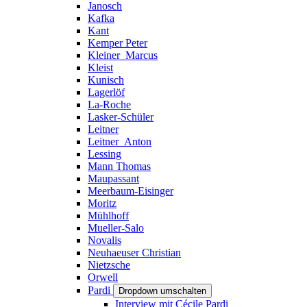
Janosch
Kafka
Kant
Kemper Peter
Kleiner_Marcus
Kleist
Kunisch
Lagerlöf
La-Roche
Lasker-Schüler
Leitner
Leitner_Anton
Lessing
Mann Thomas
Maupassant
Meerbaum-Eisinger
Moritz
Mühlhoff
Mueller-Salo
Novalis
Neuhaeuser Christian
Nietzsche
Orwell
Pardi
Dropdown umschalten
Interview mit Cécile Pardi