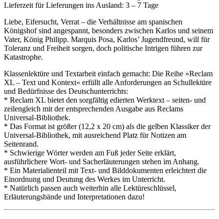
Lieferzeit für Lieferungen ins Ausland: 3 – 7 Tage
Liebe, Eifersucht, Verrat – die Verhältnisse am spanischen
Königshof sind angespannt, besonders zwischen Karlos und seinem
Vater, König Philipp. Marquis Posa, Karlos’ Jugendfreund, will für
Toleranz und Freiheit sorgen, doch politische Intrigen führen zur
Katastrophe.
Klassenlektüre und Textarbeit einfach gemacht: Die Reihe »Reclam
XL – Text und Kontext« erfüllt alle Anforderungen an Schullektüre
und Bedürfnisse des Deutschunterrichts:
* Reclam XL bietet den sorgfältig edierten Werktext – seiten- und
zeilengleich mit der entsprechenden Ausgabe aus Reclams
Universal-Bibliothek.
* Das Format ist größer (12,2 x 20 cm) als die gelben Klassiker der
Universal-Bibliothek, mit ausreichend Platz für Notizen am
Seitenrand.
* Schwierige Wörter werden am Fuß jeder Seite erklärt,
ausführlichere Wort- und Sacherläuterungen stehen im Anhang.
* Ein Materialienteil mit Text- und Bilddokumenten erleichtert die
Einordnung und Deutung des Werkes im Unterricht.
* Natürlich passen auch weiterhin alle Lektüreschlüssel,
Erläuterungsbände und Interpretationen dazu!