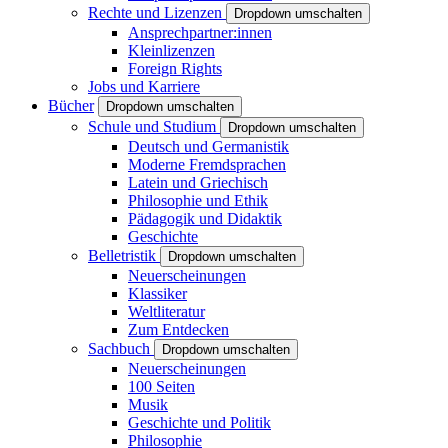
Rechte und Lizenzen
Dropdown umschalten
Ansprechpartner:innen
Kleinlizenzen
Foreign Rights
Jobs und Karriere
Bücher
Dropdown umschalten
Schule und Studium
Dropdown umschalten
Deutsch und Germanistik
Moderne Fremdsprachen
Latein und Griechisch
Philosophie und Ethik
Pädagogik und Didaktik
Geschichte
Belletristik
Dropdown umschalten
Neuerscheinungen
Klassiker
Weltliteratur
Zum Entdecken
Sachbuch
Dropdown umschalten
Neuerscheinungen
100 Seiten
Musik
Geschichte und Politik
Philosophie