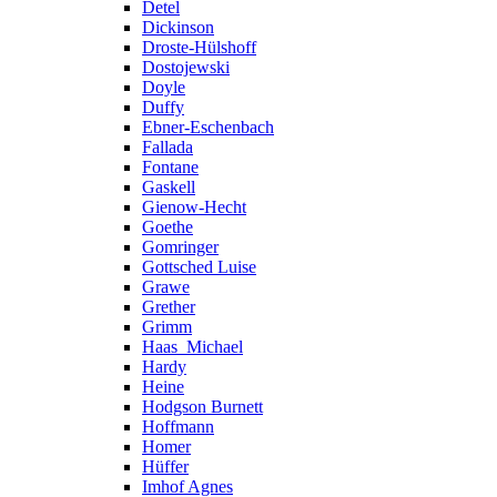
Detel
Dickinson
Droste-Hülshoff
Dostojewski
Doyle
Duffy
Ebner-Eschenbach
Fallada
Fontane
Gaskell
Gienow-Hecht
Goethe
Gomringer
Gottsched Luise
Grawe
Grether
Grimm
Haas_Michael
Hardy
Heine
Hodgson Burnett
Hoffmann
Homer
Hüffer
Imhof Agnes