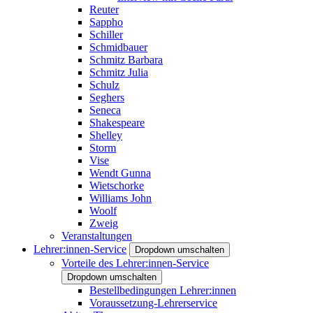
Reuter
Sappho
Schiller
Schmidbauer
Schmitz Barbara
Schmitz Julia
Schulz
Seghers
Seneca
Shakespeare
Shelley
Storm
Vise
Wendt Gunna
Wietschorke
Williams John
Woolf
Zweig
Veranstaltungen
Lehrer:innen-Service
Dropdown umschalten
Vorteile des Lehrer:innen-Service
Dropdown umschalten
Bestellbedingungen Lehrer:innen
Voraussetzung-Lehrerservice