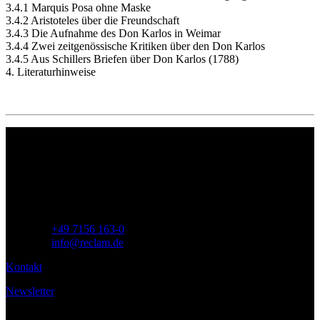
3.4.1 Marquis Posa ohne Maske
3.4.2 Aristoteles über die Freundschaft
3.4.3 Die Aufnahme des Don Karlos in Weimar
3.4.4 Zwei zeitgenössische Kritiken über den Don Karlos
3.4.5 Aus Schillers Briefen über Don Karlos (1788)
4. Literaturhinweise
Philipp Reclam jun. Verlag GmbH
Siemensstr. 32
71254 Ditzingen
Deutschland
Telefon:
+49 7156 163-0
E-Mail:
info@reclam.de
Kontakt
Newsletter
Service