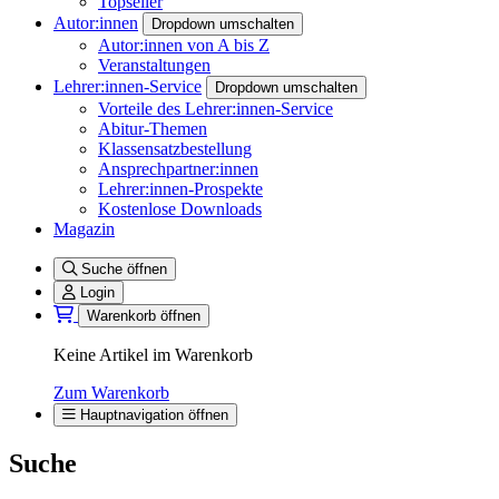
Topseller
Autor:innen
Dropdown umschalten
Autor:innen von A bis Z
Veranstaltungen
Lehrer:innen-Service
Dropdown umschalten
Vorteile des Lehrer:innen-Service
Abitur-Themen
Klassensatzbestellung
Ansprechpartner:innen
Lehrer:innen-Prospekte
Kostenlose Downloads
Magazin
Suche öffnen
Login
Warenkorb öffnen
Keine Artikel im Warenkorb
Zum Warenkorb
Hauptnavigation öffnen
Suche