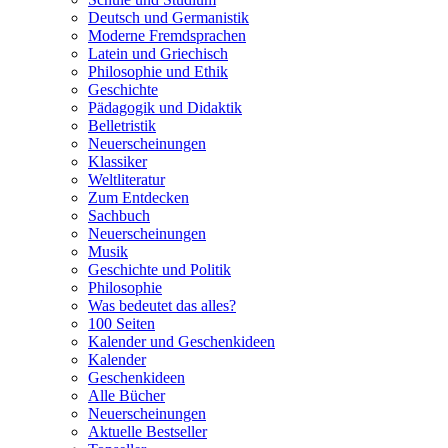
Deutsch und Germanistik
Moderne Fremdsprachen
Latein und Griechisch
Philosophie und Ethik
Geschichte
Pädagogik und Didaktik
Belletristik
Neuerscheinungen
Klassiker
Weltliteratur
Zum Entdecken
Sachbuch
Neuerscheinungen
Musik
Geschichte und Politik
Philosophie
Was bedeutet das alles?
100 Seiten
Kalender und Geschenkideen
Kalender
Geschenkideen
Alle Bücher
Neuerscheinungen
Aktuelle Bestseller