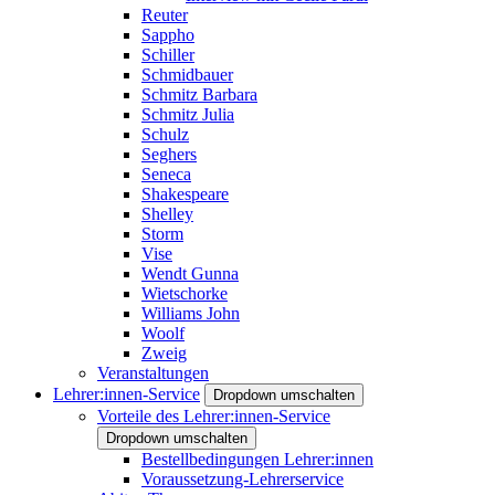
Reuter
Sappho
Schiller
Schmidbauer
Schmitz Barbara
Schmitz Julia
Schulz
Seghers
Seneca
Shakespeare
Shelley
Storm
Vise
Wendt Gunna
Wietschorke
Williams John
Woolf
Zweig
Veranstaltungen
Lehrer:innen-Service
Dropdown umschalten
Vorteile des Lehrer:innen-Service
Dropdown umschalten
Bestellbedingungen Lehrer:innen
Voraussetzung-Lehrerservice