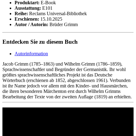
Produktart:
E-Book
Ausstattung:
E101
Reihe:
Reclams Universal-Bibliothek
Erschienen:
15.10.2025
Autor / Autorin:
Brüder Grimm
Entdecken Sie zu diesem Buch
Autorinformation
Jacob Grimm (1785–1863) und Wilhelm Grimm (1786–1859),
Sprachwissenschaftler und Begründer der Germanistik. Ihr wohl
größtes sprachwissenschaftliches Projekt ist das Deutsche
Wörterbuch (erschienen ab 1852, abgeschlossen 1961). Verbunden
ist ihr Name jedoch vor allem mit den Kinder- und Hausmärchen,
die ihren besonderen Märchenton erst durch Wilhelm Grimms
Bearbeitung der Texte von der zweiten Auﬂage (1819) an erhielten.
Philipp Reclam jun. Verlag GmbH
Siemensstr. 32
71254 Ditzingen
Deutschland