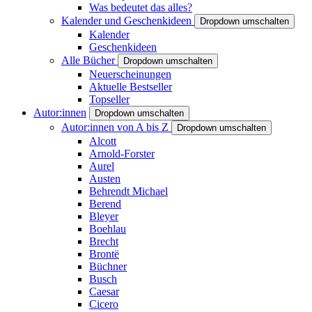
Was bedeutet das alles?
Kalender und Geschenkideen
Dropdown umschalten
Kalender
Geschenkideen
Alle Bücher
Dropdown umschalten
Neuerscheinungen
Aktuelle Bestseller
Topseller
Autor:innen
Dropdown umschalten
Autor:innen von A bis Z
Dropdown umschalten
Alcott
Arnold-Forster
Aurel
Austen
Behrendt Michael
Berend
Bleyer
Boehlau
Brecht
Brontë
Büchner
Busch
Caesar
Cicero