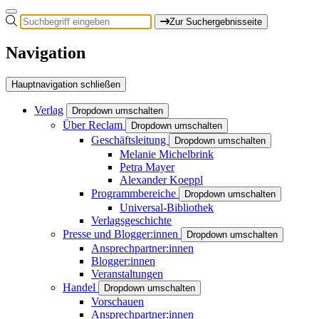
Zur Suchergebnisseite
Navigation
Hauptnavigation schließen
Verlag
Dropdown umschalten
Über Reclam
Dropdown umschalten
Geschäftsleitung
Dropdown umschalten
Melanie Michelbrink
Petra Mayer
Alexander Koeppl
Programmbereiche
Dropdown umschalten
Universal-Bibliothek
Verlagsgeschichte
Presse und Blogger:innen
Dropdown umschalten
Ansprechpartner:innen
Blogger:innen
Veranstaltungen
Handel
Dropdown umschalten
Vorschauen
Ansprechpartner:innen