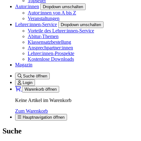
Topseller
Autor:innen
Dropdown umschalten
Autor:innen von A bis Z
Veranstaltungen
Lehrer:innen-Service
Dropdown umschalten
Vorteile des Lehrer:innen-Service
Abitur-Themen
Klassensatzbestellung
Ansprechpartner:innen
Lehrer:innen-Prospekte
Kostenlose Downloads
Magazin
Suche öffnen
Login
Warenkorb öffnen
Keine Artikel im Warenkorb
Zum Warenkorb
Hauptnavigation öffnen
Suche