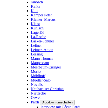
Janosch
Kafka
Kant
Kemper Peter
Kleiner_Marcus
Kleist
Kunisch
Lagerlöf
La-Roche
Lasker-Schüler
Leitner
Leitner_Anton
Lessing
Mann Thomas
Maupassant
Meerbaum-Eisinger
Moritz
Mühlhoff
Mueller-Salo
Novalis
Neuhaeuser Christian
Nietzsche
Orwell
Pardi
Dropdown umschalten
Interview mit Cécile Pardi