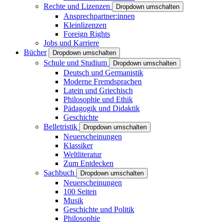
Rechte und Lizenzen
Dropdown umschalten
Ansprechpartner:innen
Kleinlizenzen
Foreign Rights
Jobs und Karriere
Bücher
Dropdown umschalten
Schule und Studium
Dropdown umschalten
Deutsch und Germanistik
Moderne Fremdsprachen
Latein und Griechisch
Philosophie und Ethik
Pädagogik und Didaktik
Geschichte
Belletristik
Dropdown umschalten
Neuerscheinungen
Klassiker
Weltliteratur
Zum Entdecken
Sachbuch
Dropdown umschalten
Neuerscheinungen
100 Seiten
Musik
Geschichte und Politik
Philosophie