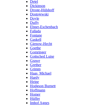
Detel
Dickinson
Droste-Hülshoff
Dostojewski
Doyle
Duffy
Ebner-Eschenbach
Fallada
Fontane
Gaskell
Gienow-Hecht
Goethe
Gomringer
Gottsched Luise
Grawe
Grether
Grimm
Haas_Michael
Hardy
Heine
Hodgson Burnett
Hoffmann
Homer
Hüffer
Imhof Agnes