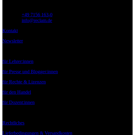
Telefon:
+49 7156 163-0
E-Mail:
info@reclam.de
Kontakt
Newsletter
Service
für Lehrer:innen
für Presse und Blogger:innen
für Rechte & Lizenzen
für den Handel
für Dozent:innen
Rechtliches
Lieferbedingungen & Versandkosten