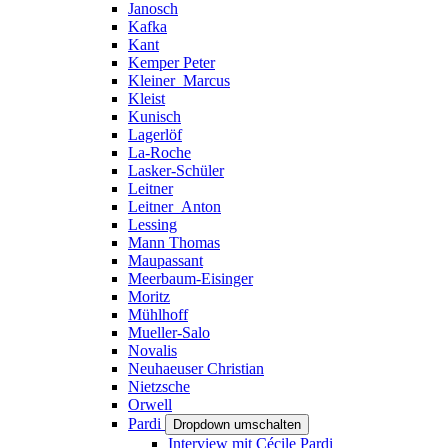
Janosch
Kafka
Kant
Kemper Peter
Kleiner_Marcus
Kleist
Kunisch
Lagerlöf
La-Roche
Lasker-Schüler
Leitner
Leitner_Anton
Lessing
Mann Thomas
Maupassant
Meerbaum-Eisinger
Moritz
Mühlhoff
Mueller-Salo
Novalis
Neuhaeuser Christian
Nietzsche
Orwell
Pardi
Dropdown umschalten
Interview mit Cécile Pardi