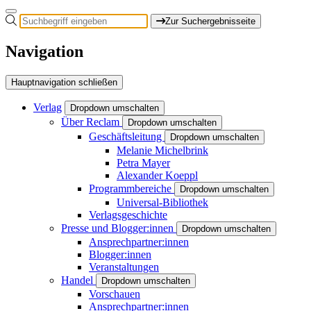
Zur Suchergebnisseite
Navigation
Hauptnavigation schließen
Verlag
Dropdown umschalten
Über Reclam
Dropdown umschalten
Geschäftsleitung
Dropdown umschalten
Melanie Michelbrink
Petra Mayer
Alexander Koeppl
Programmbereiche
Dropdown umschalten
Universal-Bibliothek
Verlagsgeschichte
Presse und Blogger:innen
Dropdown umschalten
Ansprechpartner:innen
Blogger:innen
Veranstaltungen
Handel
Dropdown umschalten
Vorschauen
Ansprechpartner:innen