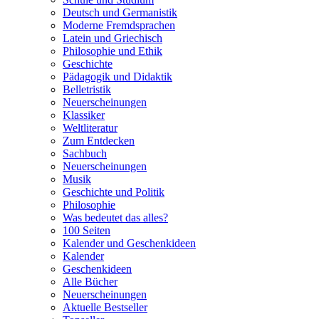
Deutsch und Germanistik
Moderne Fremdsprachen
Latein und Griechisch
Philosophie und Ethik
Geschichte
Pädagogik und Didaktik
Belletristik
Neuerscheinungen
Klassiker
Weltliteratur
Zum Entdecken
Sachbuch
Neuerscheinungen
Musik
Geschichte und Politik
Philosophie
Was bedeutet das alles?
100 Seiten
Kalender und Geschenkideen
Kalender
Geschenkideen
Alle Bücher
Neuerscheinungen
Aktuelle Bestseller