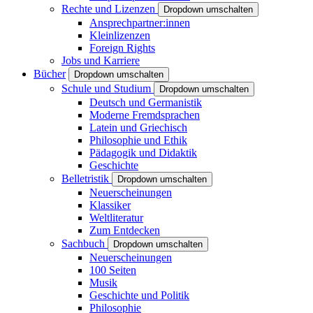
Rechte und Lizenzen
Dropdown umschalten
Ansprechpartner:innen
Kleinlizenzen
Foreign Rights
Jobs und Karriere
Bücher
Dropdown umschalten
Schule und Studium
Dropdown umschalten
Deutsch und Germanistik
Moderne Fremdsprachen
Latein und Griechisch
Philosophie und Ethik
Pädagogik und Didaktik
Geschichte
Belletristik
Dropdown umschalten
Neuerscheinungen
Klassiker
Weltliteratur
Zum Entdecken
Sachbuch
Dropdown umschalten
Neuerscheinungen
100 Seiten
Musik
Geschichte und Politik
Philosophie