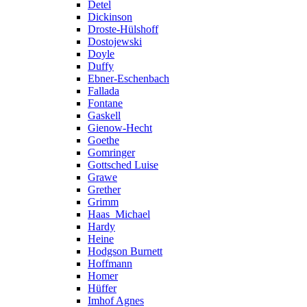
Detel
Dickinson
Droste-Hülshoff
Dostojewski
Doyle
Duffy
Ebner-Eschenbach
Fallada
Fontane
Gaskell
Gienow-Hecht
Goethe
Gomringer
Gottsched Luise
Grawe
Grether
Grimm
Haas_Michael
Hardy
Heine
Hodgson Burnett
Hoffmann
Homer
Hüffer
Imhof Agnes