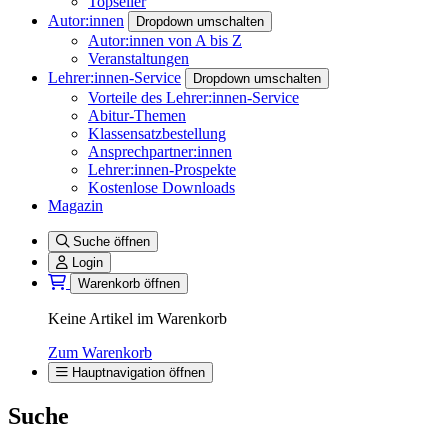
Topseller
Autor:innen
Dropdown umschalten
Autor:innen von A bis Z
Veranstaltungen
Lehrer:innen-Service
Dropdown umschalten
Vorteile des Lehrer:innen-Service
Abitur-Themen
Klassensatzbestellung
Ansprechpartner:innen
Lehrer:innen-Prospekte
Kostenlose Downloads
Magazin
Suche öffnen
Login
Warenkorb öffnen
Keine Artikel im Warenkorb
Zum Warenkorb
Hauptnavigation öffnen
Suche