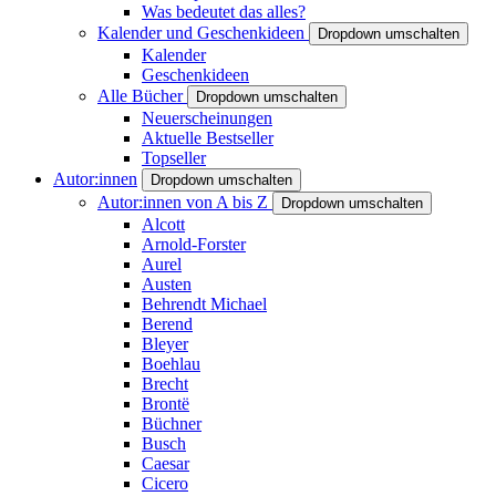
Was bedeutet das alles?
Kalender und Geschenkideen
Dropdown umschalten
Kalender
Geschenkideen
Alle Bücher
Dropdown umschalten
Neuerscheinungen
Aktuelle Bestseller
Topseller
Autor:innen
Dropdown umschalten
Autor:innen von A bis Z
Dropdown umschalten
Alcott
Arnold-Forster
Aurel
Austen
Behrendt Michael
Berend
Bleyer
Boehlau
Brecht
Brontë
Büchner
Busch
Caesar
Cicero