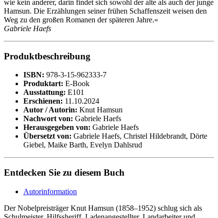
wie kein anderer, darin findet sich sowohl der alte als auch der junge
Hamsun. Die Erzählungen seiner frühen Schaffenszeit weisen den
Weg zu den großen Romanen der späteren Jahre.«
Gabriele Haefs
Produktbeschreibung
ISBN:
978-3-15-962333-7
Produktart:
E-Book
Ausstattung:
E101
Erschienen:
11.10.2024
Autor / Autorin:
Knut Hamsun
Nachwort von:
Gabriele Haefs
Herausgegeben von:
Gabriele Haefs
Übersetzt von:
Gabriele Haefs, Christel Hildebrandt, Dörte
Giebel, Maike Barth, Evelyn Dahlsrud
Entdecken Sie zu diesem Buch
Autorinformation
Der Nobelpreisträger Knut Hamsun (1858–1952) schlug sich als
Schulmeister, Hilfssheriff, Ladenangestellter, Landarbeiter und