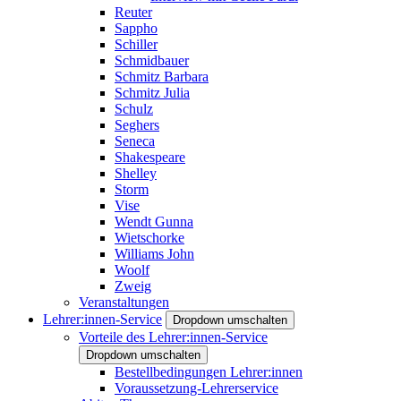
Reuter
Sappho
Schiller
Schmidbauer
Schmitz Barbara
Schmitz Julia
Schulz
Seghers
Seneca
Shakespeare
Shelley
Storm
Vise
Wendt Gunna
Wietschorke
Williams John
Woolf
Zweig
Veranstaltungen
Lehrer:innen-Service
Dropdown umschalten
Vorteile des Lehrer:innen-Service
Dropdown umschalten
Bestellbedingungen Lehrer:innen
Voraussetzung-Lehrerservice