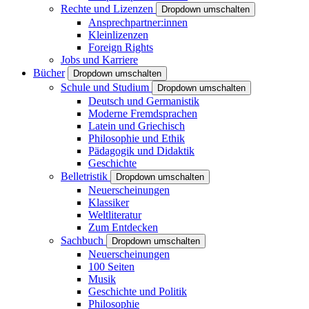
Rechte und Lizenzen
Dropdown umschalten
Ansprechpartner:innen
Kleinlizenzen
Foreign Rights
Jobs und Karriere
Bücher
Dropdown umschalten
Schule und Studium
Dropdown umschalten
Deutsch und Germanistik
Moderne Fremdsprachen
Latein und Griechisch
Philosophie und Ethik
Pädagogik und Didaktik
Geschichte
Belletristik
Dropdown umschalten
Neuerscheinungen
Klassiker
Weltliteratur
Zum Entdecken
Sachbuch
Dropdown umschalten
Neuerscheinungen
100 Seiten
Musik
Geschichte und Politik
Philosophie