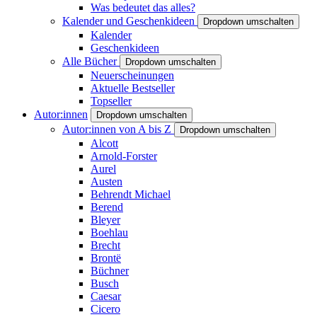
Was bedeutet das alles?
Kalender und Geschenkideen
Dropdown umschalten
Kalender
Geschenkideen
Alle Bücher
Dropdown umschalten
Neuerscheinungen
Aktuelle Bestseller
Topseller
Autor:innen
Dropdown umschalten
Autor:innen von A bis Z
Dropdown umschalten
Alcott
Arnold-Forster
Aurel
Austen
Behrendt Michael
Berend
Bleyer
Boehlau
Brecht
Brontë
Büchner
Busch
Caesar
Cicero