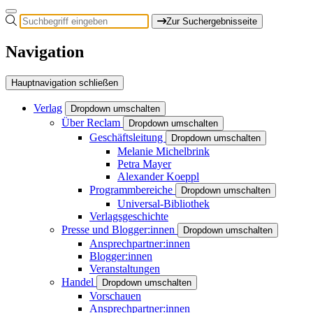
Zur Suchergebnisseite
Navigation
Hauptnavigation schließen
Verlag
Dropdown umschalten
Über Reclam
Dropdown umschalten
Geschäftsleitung
Dropdown umschalten
Melanie Michelbrink
Petra Mayer
Alexander Koeppl
Programmbereiche
Dropdown umschalten
Universal-Bibliothek
Verlagsgeschichte
Presse und Blogger:innen
Dropdown umschalten
Ansprechpartner:innen
Blogger:innen
Veranstaltungen
Handel
Dropdown umschalten
Vorschauen
Ansprechpartner:innen