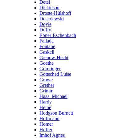
Detel
Dickinson
Droste-Hülshoff
Dostojewski
Doyle
Duffy
Ebner-Eschenbach
Fallada
Fontane
Gaskell
Gienow-Hecht
Goethe
Gomringer
Gottsched Luise
Grawe
Grether
Grimm
Haas_Michael
Hardy
Heine
Hodgson Burnett
Hoffmann
Homer
Hüffer
Imhof Agnes