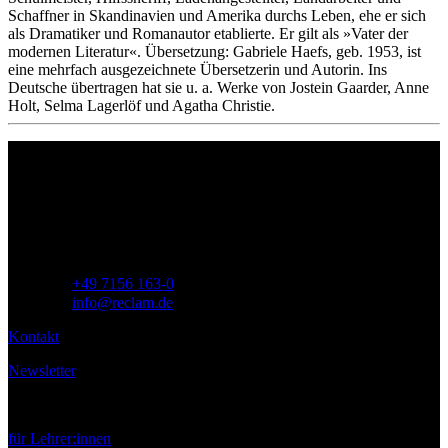
Schaffner in Skandinavien und Amerika durchs Leben, ehe er sich
als Dramatiker und Romanautor etablierte. Er gilt als »Vater der
modernen Literatur«. Übersetzung: Gabriele Haefs, geb. 1953, ist
eine mehrfach ausgezeichnete Übersetzerin und Autorin. Ins
Deutsche übertragen hat sie u. a. Werke von Jostein Gaarder, Anne
Holt, Selma Lagerlöf und Agatha Christie.
Philipp Reclam jun. Verlag GmbH
Siemensstr. 32
71254 Ditzingen
Deutschland
Telefon:
+49 7156 163-0
E-Mail:
info@reclam.de
Kontakt
Newsletter
Service
für Lehrer:innen