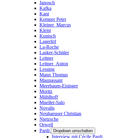
Janosch
Kafka
Kant
Kemper Peter
Kleiner_Marcus
Kleist
Kunisch
Lagerlöf
La-Roche
Lasker-Schüler
Leitner
Leitner_Anton
Lessing
Mann Thomas
Maupassant
Meerbaum-Eisinger
Moritz
Mühlhoff
Mueller-Salo
Novalis
Neuhaeuser Christian
Nietzsche
Orwell
Pardi
Dropdown umschalten
Interview mit Cécile Pardi