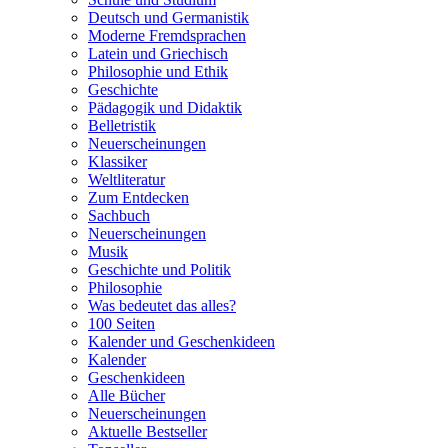
Deutsch und Germanistik
Moderne Fremdsprachen
Latein und Griechisch
Philosophie und Ethik
Geschichte
Pädagogik und Didaktik
Belletristik
Neuerscheinungen
Klassiker
Weltliteratur
Zum Entdecken
Sachbuch
Neuerscheinungen
Musik
Geschichte und Politik
Philosophie
Was bedeutet das alles?
100 Seiten
Kalender und Geschenkideen
Kalender
Geschenkideen
Alle Bücher
Neuerscheinungen
Aktuelle Bestseller