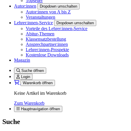
Topseller
Autor:innen
Dropdown umschalten
Autor:innen von A bis Z
Veranstaltungen
Lehrer:innen-Service
Dropdown umschalten
Vorteile des Lehrer:innen-Service
Abitur-Themen
Klassensatzbestellung
Ansprechpartner:innen
Lehrer:innen-Prospekte
Kostenlose Downloads
Magazin
Suche öffnen
Login
Warenkorb öffnen
Keine Artikel im Warenkorb
Zum Warenkorb
Hauptnavigation öffnen
Suche