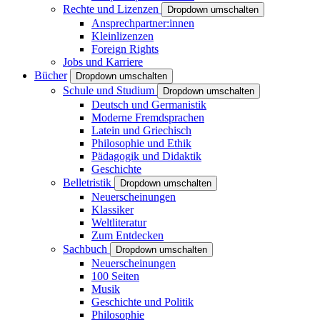
Rechte und Lizenzen
Dropdown umschalten
Ansprechpartner:innen
Kleinlizenzen
Foreign Rights
Jobs und Karriere
Bücher
Dropdown umschalten
Schule und Studium
Dropdown umschalten
Deutsch und Germanistik
Moderne Fremdsprachen
Latein und Griechisch
Philosophie und Ethik
Pädagogik und Didaktik
Geschichte
Belletristik
Dropdown umschalten
Neuerscheinungen
Klassiker
Weltliteratur
Zum Entdecken
Sachbuch
Dropdown umschalten
Neuerscheinungen
100 Seiten
Musik
Geschichte und Politik
Philosophie