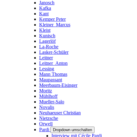
Janosch
Kafka
Kant
Kemper Peter
Kleiner_Marcus
Kleist
Kunisch
Lagerlöf
La-Roche
Lasker-Schüler
Leitner
Leitner_Anton
Lessing
Mann Thomas
Maupassant
Meerbaum-Eisinger
Moritz
Mühlhoff
Mueller-Salo
Novalis
Neuhaeuser Christian
Nietzsche
Orwell
Pardi
Dropdown umschalten
Interview mit Cécile Pardi