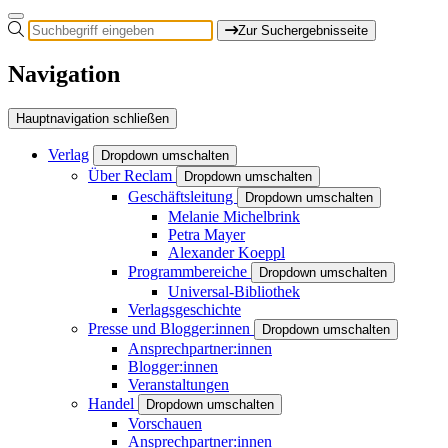
Zur Suchergebnisseite
Navigation
Hauptnavigation schließen
Verlag
Dropdown umschalten
Über Reclam
Dropdown umschalten
Geschäftsleitung
Dropdown umschalten
Melanie Michelbrink
Petra Mayer
Alexander Koeppl
Programmbereiche
Dropdown umschalten
Universal-Bibliothek
Verlagsgeschichte
Presse und Blogger:innen
Dropdown umschalten
Ansprechpartner:innen
Blogger:innen
Veranstaltungen
Handel
Dropdown umschalten
Vorschauen
Ansprechpartner:innen