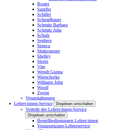
Reuter
Sappho
Schiller
Schmidbauer
Schmitz Barbara
Schmitz Julia
Schulz
Seghers
Seneca
Shakespeare
Shelley
Storm
Vise
Wendt Gunna
Wietschorke
Williams John
Woolf
Zweig
Veranstaltungen
Lehrer:innen-Service
Dropdown umschalten
Vorteile des Lehrer:innen-Service
Dropdown umschalten
Bestellbedingungen Lehrer:innen
Voraussetzung-Lehrerservice