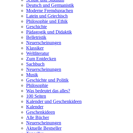
Deutsch und Germanistik
Moderne Fremdsprachen
Latein und Griechisch
Philosophie und Ethik
Geschichte
Pädagogik und Didaktik
Belletristik
Neuerscheinungen
Klassiker
Weltliteratur
Zum Entdecken
Sachbuch
Neuerscheinungen
Musik
Geschichte und Politik
Philosophie
Was bedeutet das alles?
100 Seiten
Kalender und Geschenkideen
Kalender
Geschenkideen
Alle Bücher
Neuerscheinungen
Aktuelle Bestseller