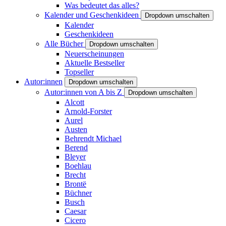
Was bedeutet das alles?
Kalender und Geschenkideen
Dropdown umschalten
Kalender
Geschenkideen
Alle Bücher
Dropdown umschalten
Neuerscheinungen
Aktuelle Bestseller
Topseller
Autor:innen
Dropdown umschalten
Autor:innen von A bis Z
Dropdown umschalten
Alcott
Arnold-Forster
Aurel
Austen
Behrendt Michael
Berend
Bleyer
Boehlau
Brecht
Brontë
Büchner
Busch
Caesar
Cicero