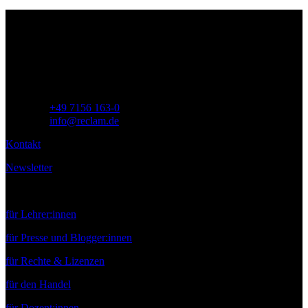
Philipp Reclam jun. Verlag GmbH
Siemensstr. 32
71254 Ditzingen
Deutschland
Telefon:
+49 7156 163-0
E-Mail:
info@reclam.de
Kontakt
Newsletter
Service
für Lehrer:innen
für Presse und Blogger:innen
für Rechte & Lizenzen
für den Handel
für Dozent:innen