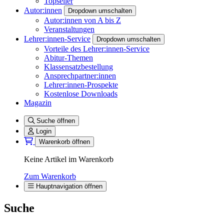
Topseller
Autor:innen
Dropdown umschalten
Autor:innen von A bis Z
Veranstaltungen
Lehrer:innen-Service
Dropdown umschalten
Vorteile des Lehrer:innen-Service
Abitur-Themen
Klassensatzbestellung
Ansprechpartner:innen
Lehrer:innen-Prospekte
Kostenlose Downloads
Magazin
Suche öffnen
Login
Warenkorb öffnen
Keine Artikel im Warenkorb
Zum Warenkorb
Hauptnavigation öffnen
Suche