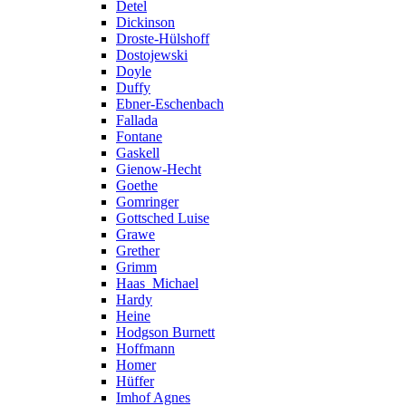
Detel
Dickinson
Droste-Hülshoff
Dostojewski
Doyle
Duffy
Ebner-Eschenbach
Fallada
Fontane
Gaskell
Gienow-Hecht
Goethe
Gomringer
Gottsched Luise
Grawe
Grether
Grimm
Haas_Michael
Hardy
Heine
Hodgson Burnett
Hoffmann
Homer
Hüffer
Imhof Agnes