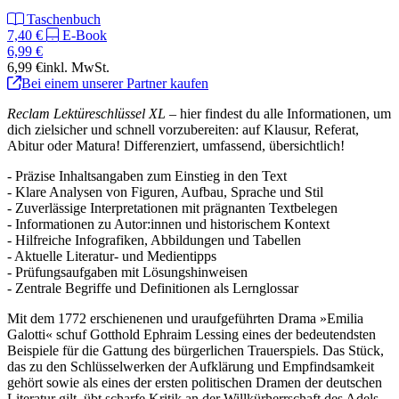
Taschenbuch
7,40 €
E-Book
6,99 €
6,99 €
inkl. MwSt.
Bei einem unserer Partner kaufen
Reclam Lektüreschlüssel XL
– hier findest du alle Informationen, um
dich zielsicher und schnell vorzubereiten: auf Klausur, Referat,
Abitur oder Matura! Differenziert, umfassend, übersichtlich!
- Präzise Inhaltsangaben zum Einstieg in den Text
- Klare Analysen von Figuren, Aufbau, Sprache und Stil
- Zuverlässige Interpretationen mit prägnanten Textbelegen
- Informationen zu Autor:innen und historischem Kontext
- Hilfreiche Infografiken, Abbildungen und Tabellen
- Aktuelle Literatur- und Medientipps
- Prüfungsaufgaben mit Lösungshinweisen
- Zentrale Begriffe und Definitionen als Lernglossar
Mit dem 1772 erschienenen und uraufgeführten Drama »Emilia
Galotti« schuf Gotthold Ephraim Lessing eines der bedeutendsten
Beispiele für die Gattung des bürgerlichen Trauerspiels. Das Stück,
das zu den Schlüsselwerken der Aufklärung und Empfindsamkeit
gehört sowie als eines der ersten politischen Dramen der deutschen
Literatur gilt, übt scharfe Kritik an der Willkürherrschaft des Adels.