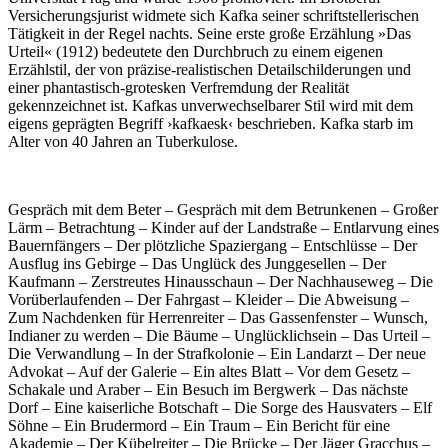
Versicherungsjurist widmete sich Kafka seiner schriftstellerischen
Tätigkeit in der Regel nachts. Seine erste große Erzählung »Das
Urteil« (1912) bedeutete den Durchbruch zu einem eigenen
Erzählstil, der von präzise-realistischen Detailschilderungen und
einer phantastisch-grotesken Verfremdung der Realität
gekennzeichnet ist. Kafkas unverwechselbarer Stil wird mit dem
eigens geprägten Begriff ›kafkaesk‹ beschrieben. Kafka starb im
Alter von 40 Jahren an Tuberkulose.
Gespräch mit dem Beter – Gespräch mit dem Betrunkenen – Großer
Lärm – Betrachtung – Kinder auf der Landstraße – Entlarvung eines
Bauernfängers – Der plötzliche Spaziergang – Entschlüsse – Der
Ausflug ins Gebirge – Das Unglück des Junggesellen – Der
Kaufmann – Zerstreutes Hinausschaun – Der Nachhauseweg – Die
Vorüberlaufenden – Der Fahrgast – Kleider – Die Abweisung –
Zum Nachdenken für Herrenreiter – Das Gassenfenster – Wunsch,
Indianer zu werden – Die Bäume – Unglücklichsein – Das Urteil –
Die Verwandlung – In der Strafkolonie – Ein Landarzt – Der neue
Advokat – Auf der Galerie – Ein altes Blatt – Vor dem Gesetz –
Schakale und Araber – Ein Besuch im Bergwerk – Das nächste
Dorf – Eine kaiserliche Botschaft – Die Sorge des Hausvaters – Elf
Söhne – Ein Brudermord – Ein Traum – Ein Bericht für eine
Akademie – Der Kübelreiter – Die Brücke – Der Jäger Gracchus –