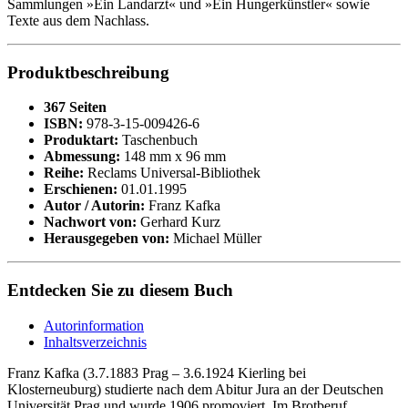
Sammlungen »Ein Landarzt« und »Ein Hungerkünstler« sowie
Texte aus dem Nachlass.
Produktbeschreibung
367 Seiten
ISBN:
978-3-15-009426-6
Produktart:
Taschenbuch
Abmessung:
148 mm x 96 mm
Reihe:
Reclams Universal-Bibliothek
Erschienen:
01.01.1995
Autor / Autorin:
Franz Kafka
Nachwort von:
Gerhard Kurz
Herausgegeben von:
Michael Müller
Entdecken Sie zu diesem Buch
Autorinformation
Inhaltsverzeichnis
Franz Kafka (3.7.1883 Prag – 3.6.1924 Kierling bei
Klosterneuburg) studierte nach dem Abitur Jura an der Deutschen
Universität Prag und wurde 1906 promoviert. Im Brotberuf