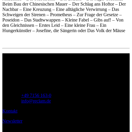
Beim Bau der Chinesischen Mauer – Der Schlag ans Hoftor – Der
Nachbar – Eine Kreuzung – Eine alltägliche Verwirrung – Das
Schweigen der Sirenen – Prometheus – Zur Frage der Gesetze –
Poseidon – Das Stadtwwappen – Kleine Fabel – Gibs auf! – Von
den Gleichnissen – Erstes Leid – Eine kleine Frau – Ein
Hungerkünstler – Josefine, die Sängerin oder Das Volk der Mäuse
Philipp Reclam jun. Verlag GmbH
Siemensstr. 32
71254 Ditzingen
Deutschland
Telefon:
+49 7156 163-0
E-Mail:
info@reclam.de
Kontakt
Newsletter
Service