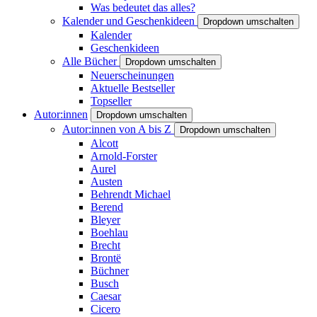
Was bedeutet das alles?
Kalender und Geschenkideen
Dropdown umschalten
Kalender
Geschenkideen
Alle Bücher
Dropdown umschalten
Neuerscheinungen
Aktuelle Bestseller
Topseller
Autor:innen
Dropdown umschalten
Autor:innen von A bis Z
Dropdown umschalten
Alcott
Arnold-Forster
Aurel
Austen
Behrendt Michael
Berend
Bleyer
Boehlau
Brecht
Brontë
Büchner
Busch
Caesar
Cicero