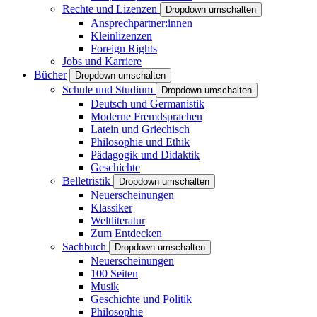
Rechte und Lizenzen
Dropdown umschalten
Ansprechpartner:innen
Kleinlizenzen
Foreign Rights
Jobs und Karriere
Bücher
Dropdown umschalten
Schule und Studium
Dropdown umschalten
Deutsch und Germanistik
Moderne Fremdsprachen
Latein und Griechisch
Philosophie und Ethik
Pädagogik und Didaktik
Geschichte
Belletristik
Dropdown umschalten
Neuerscheinungen
Klassiker
Weltliteratur
Zum Entdecken
Sachbuch
Dropdown umschalten
Neuerscheinungen
100 Seiten
Musik
Geschichte und Politik
Philosophie