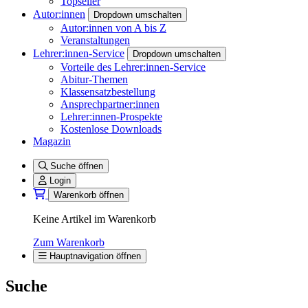
Topseller
Autor:innen
Dropdown umschalten
Autor:innen von A bis Z
Veranstaltungen
Lehrer:innen-Service
Dropdown umschalten
Vorteile des Lehrer:innen-Service
Abitur-Themen
Klassensatzbestellung
Ansprechpartner:innen
Lehrer:innen-Prospekte
Kostenlose Downloads
Magazin
Suche öffnen
Login
Warenkorb öffnen
Keine Artikel im Warenkorb
Zum Warenkorb
Hauptnavigation öffnen
Suche