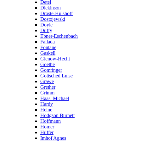
Detel
Dickinson
Droste-Hülshoff
Dostojewski
Doyle
Duffy
Ebner-Eschenbach
Fallada
Fontane
Gaskell
Gienow-Hecht
Goethe
Gomringer
Gottsched Luise
Grawe
Grether
Grimm
Haas_Michael
Hardy
Heine
Hodgson Burnett
Hoffmann
Homer
Hüffer
Imhof Agnes