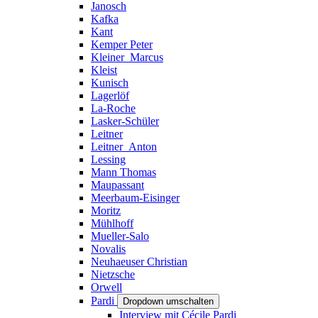
Janosch
Kafka
Kant
Kemper Peter
Kleiner_Marcus
Kleist
Kunisch
Lagerlöf
La-Roche
Lasker-Schüler
Leitner
Leitner_Anton
Lessing
Mann Thomas
Maupassant
Meerbaum-Eisinger
Moritz
Mühlhoff
Mueller-Salo
Novalis
Neuhaeuser Christian
Nietzsche
Orwell
Pardi
Dropdown umschalten
Interview mit Cécile Pardi