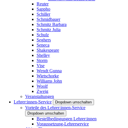
Reuter
Sappho
Schiller
Schmidbauer
Schmitz Barbara
Schmitz Julia
Schulz
Seghers
Seneca
Shakespeare
Shelley
Storm
Vise
Wendt Gunna
Wietschorke
Williams John
Woolf
Zweig
Veranstaltungen
Lehrer:innen-Service
Dropdown umschalten
Vorteile des Lehrer:innen-Service
Dropdown umschalten
Bestellbedingungen Lehrer:innen
Voraussetzung-Lehrerservice