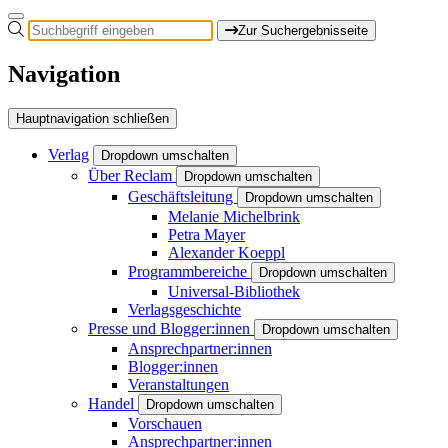
Zur Suchergebnisseite
Navigation
Hauptnavigation schließen
Verlag
Dropdown umschalten
Über Reclam
Dropdown umschalten
Geschäftsleitung
Dropdown umschalten
Melanie Michelbrink
Petra Mayer
Alexander Koeppl
Programmbereiche
Dropdown umschalten
Universal-Bibliothek
Verlagsgeschichte
Presse und Blogger:innen
Dropdown umschalten
Ansprechpartner:innen
Blogger:innen
Veranstaltungen
Handel
Dropdown umschalten
Vorschauen
Ansprechpartner:innen