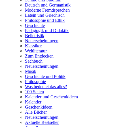
Deutsch und Germanistik
Moderne Fremdsprachen
Latein und Griechisch
Philosophie und Ethik
Geschichte
Pädagogik und Didaktik
Belletristik
Neuerscheinungen
Klassiker
Weltliteratur
Zum Entdecken
Sachbuch
Neuerscheinungen
Musik
Geschichte und Politik
Philosophie
Was bedeutet das alles?
100 Seiten
Kalender und Geschenkideen
Kalender
Geschenkideen
Alle Bücher
Neuerscheinungen
Aktuelle Bestseller