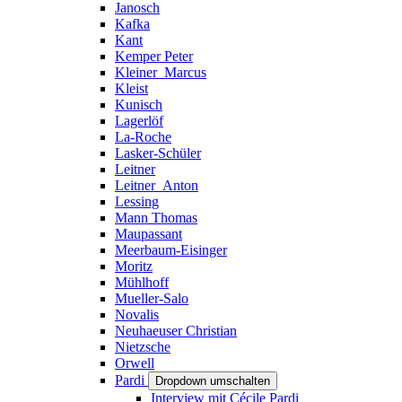
Janosch
Kafka
Kant
Kemper Peter
Kleiner_Marcus
Kleist
Kunisch
Lagerlöf
La-Roche
Lasker-Schüler
Leitner
Leitner_Anton
Lessing
Mann Thomas
Maupassant
Meerbaum-Eisinger
Moritz
Mühlhoff
Mueller-Salo
Novalis
Neuhaeuser Christian
Nietzsche
Orwell
Pardi
Dropdown umschalten
Interview mit Cécile Pardi