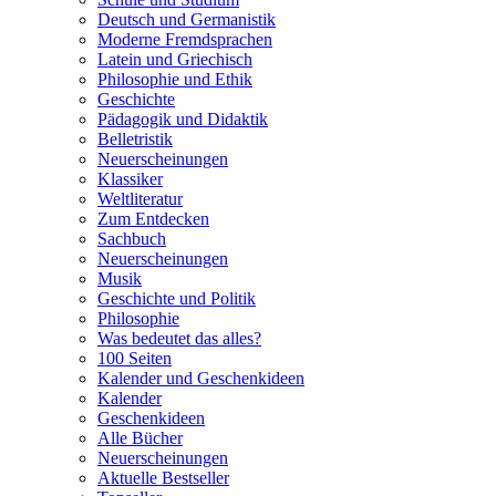
Deutsch und Germanistik
Moderne Fremdsprachen
Latein und Griechisch
Philosophie und Ethik
Geschichte
Pädagogik und Didaktik
Belletristik
Neuerscheinungen
Klassiker
Weltliteratur
Zum Entdecken
Sachbuch
Neuerscheinungen
Musik
Geschichte und Politik
Philosophie
Was bedeutet das alles?
100 Seiten
Kalender und Geschenkideen
Kalender
Geschenkideen
Alle Bücher
Neuerscheinungen
Aktuelle Bestseller