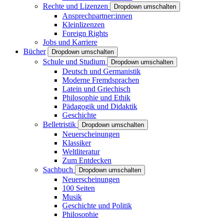
Rechte und Lizenzen
Dropdown umschalten
Ansprechpartner:innen
Kleinlizenzen
Foreign Rights
Jobs und Karriere
Bücher
Dropdown umschalten
Schule und Studium
Dropdown umschalten
Deutsch und Germanistik
Moderne Fremdsprachen
Latein und Griechisch
Philosophie und Ethik
Pädagogik und Didaktik
Geschichte
Belletristik
Dropdown umschalten
Neuerscheinungen
Klassiker
Weltliteratur
Zum Entdecken
Sachbuch
Dropdown umschalten
Neuerscheinungen
100 Seiten
Musik
Geschichte und Politik
Philosophie