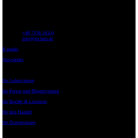
71254 Ditzingen
Deutschland
Telefon:
+49 7156 163-0
E-Mail:
info@reclam.de
Kontakt
Newsletter
Service
für Lehrer:innen
für Presse und Blogger:innen
für Rechte & Lizenzen
für den Handel
für Dozent:innen