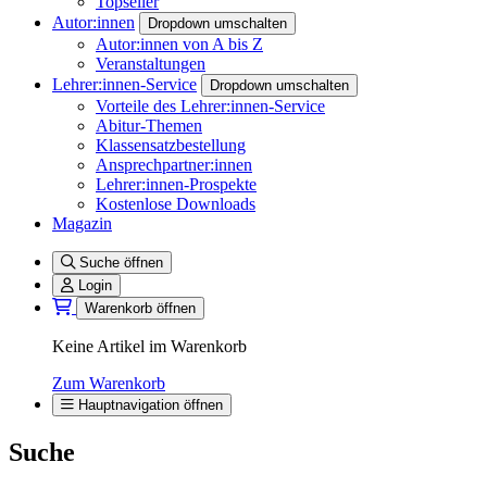
Topseller
Autor:innen
Dropdown umschalten
Autor:innen von A bis Z
Veranstaltungen
Lehrer:innen-Service
Dropdown umschalten
Vorteile des Lehrer:innen-Service
Abitur-Themen
Klassensatzbestellung
Ansprechpartner:innen
Lehrer:innen-Prospekte
Kostenlose Downloads
Magazin
Suche öffnen
Login
Warenkorb öffnen
Keine Artikel im Warenkorb
Zum Warenkorb
Hauptnavigation öffnen
Suche