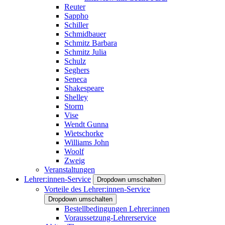
Reuter
Sappho
Schiller
Schmidbauer
Schmitz Barbara
Schmitz Julia
Schulz
Seghers
Seneca
Shakespeare
Shelley
Storm
Vise
Wendt Gunna
Wietschorke
Williams John
Woolf
Zweig
Veranstaltungen
Lehrer:innen-Service
Dropdown umschalten
Vorteile des Lehrer:innen-Service
Dropdown umschalten
Bestellbedingungen Lehrer:innen
Voraussetzung-Lehrerservice