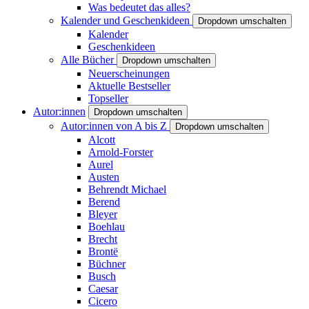
Was bedeutet das alles?
Kalender und Geschenkideen
Dropdown umschalten
Kalender
Geschenkideen
Alle Bücher
Dropdown umschalten
Neuerscheinungen
Aktuelle Bestseller
Topseller
Autor:innen
Dropdown umschalten
Autor:innen von A bis Z
Dropdown umschalten
Alcott
Arnold-Forster
Aurel
Austen
Behrendt Michael
Berend
Bleyer
Boehlau
Brecht
Brontë
Büchner
Busch
Caesar
Cicero