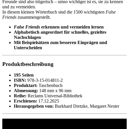
Freunde sind also trügerisch – umso wichtiger ist es, sie zu kennen
und zu vermeiden.
In diesem kleinen Wörterbuch sind die 1500 wichtigsten
False
Friends
zusammengestellt.
False Friends
erkennen und vermeiden lernen
Alphabetisch angeordnet für schnelles, gezieltes
Nachschlagen
Mit Beispielsätzen zum besseren Einprägen und
Unterscheiden
Produktbeschreibung
195 Seiten
ISBN:
978-3-15-014811-2
Produktart:
Taschenbuch
Abmessung:
148 mm x 96 mm
Reihe:
Reclams Universal-Bibliothek
Erschienen:
17.12.2025
Herausgegeben von:
Burkhard Dretzke, Margaret Nester
Philipp Reclam jun. Verlag GmbH
Siemensstr. 32