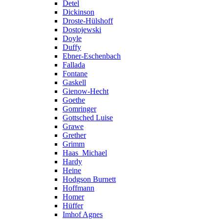
Detel
Dickinson
Droste-Hülshoff
Dostojewski
Doyle
Duffy
Ebner-Eschenbach
Fallada
Fontane
Gaskell
Gienow-Hecht
Goethe
Gomringer
Gottsched Luise
Grawe
Grether
Grimm
Haas_Michael
Hardy
Heine
Hodgson Burnett
Hoffmann
Homer
Hüffer
Imhof Agnes