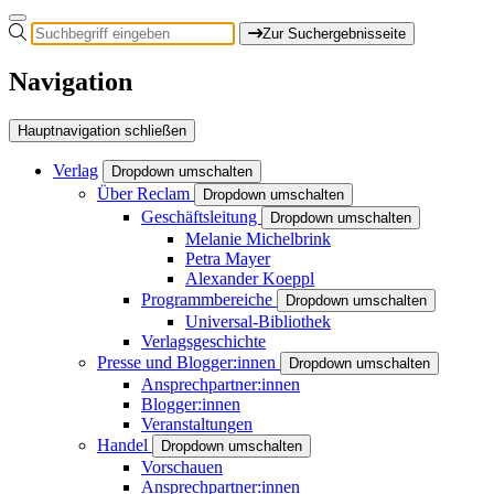
Zur Suchergebnisseite
Navigation
Hauptnavigation schließen
Verlag
Dropdown umschalten
Über Reclam
Dropdown umschalten
Geschäftsleitung
Dropdown umschalten
Melanie Michelbrink
Petra Mayer
Alexander Koeppl
Programmbereiche
Dropdown umschalten
Universal-Bibliothek
Verlagsgeschichte
Presse und Blogger:innen
Dropdown umschalten
Ansprechpartner:innen
Blogger:innen
Veranstaltungen
Handel
Dropdown umschalten
Vorschauen
Ansprechpartner:innen