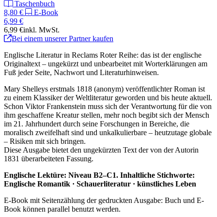
Taschenbuch
8,80 €
E-Book
6,99 €
6,99 €
inkl. MwSt.
Bei einem unserer Partner kaufen
Englische Literatur in Reclams Roter Reihe: das ist der englische
Originaltext – ungekürzt und unbearbeitet mit Worterklärungen am
Fuß jeder Seite, Nachwort und Literaturhinweisen.
Mary Shelleys erstmals 1818 (anonym) veröffentlichter Roman ist
zu einem Klassiker der Weltliteratur geworden und bis heute aktuell.
Schon Viktor Frankenstein muss sich der Verantwortung für die von
ihm geschaffene Kreatur stellen, mehr noch begibt sich der Mensch
im 21. Jahrhundert durch seine Forschungen in Bereiche, die
moralisch zweifelhaft sind und unkalkulierbare – heutzutage globale
– Risiken mit sich bringen.
Diese Ausgabe bietet den ungekürzten Text der von der Autorin
1831 überarbeiteten Fassung.
Englische Lektüre: Niveau B2–C1. Inhaltliche Stichworte:
Englische Romantik · Schauerliteratur · künstliches Leben
E-Book mit Seitenzählung der gedruckten Ausgabe: Buch und E-
Book können parallel benutzt werden.