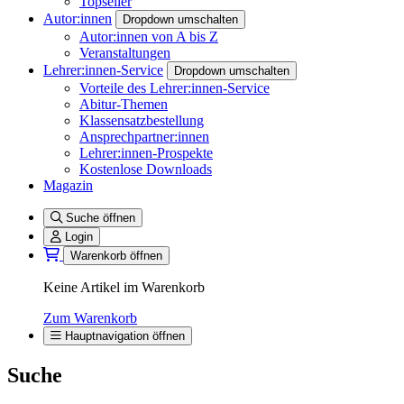
Topseller
Autor:innen
Dropdown umschalten
Autor:innen von A bis Z
Veranstaltungen
Lehrer:innen-Service
Dropdown umschalten
Vorteile des Lehrer:innen-Service
Abitur-Themen
Klassensatzbestellung
Ansprechpartner:innen
Lehrer:innen-Prospekte
Kostenlose Downloads
Magazin
Suche öffnen
Login
Warenkorb öffnen
Keine Artikel im Warenkorb
Zum Warenkorb
Hauptnavigation öffnen
Suche