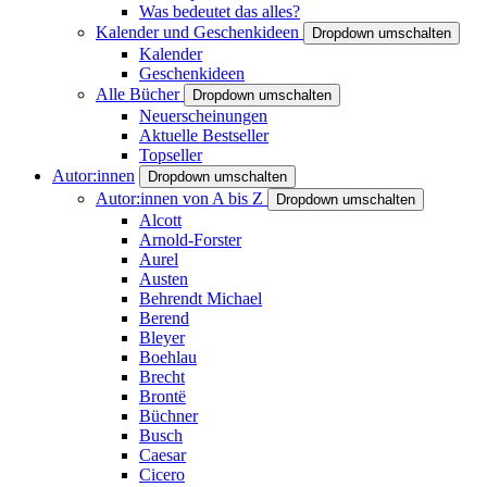
Was bedeutet das alles?
Kalender und Geschenkideen
Dropdown umschalten
Kalender
Geschenkideen
Alle Bücher
Dropdown umschalten
Neuerscheinungen
Aktuelle Bestseller
Topseller
Autor:innen
Dropdown umschalten
Autor:innen von A bis Z
Dropdown umschalten
Alcott
Arnold-Forster
Aurel
Austen
Behrendt Michael
Berend
Bleyer
Boehlau
Brecht
Brontë
Büchner
Busch
Caesar
Cicero