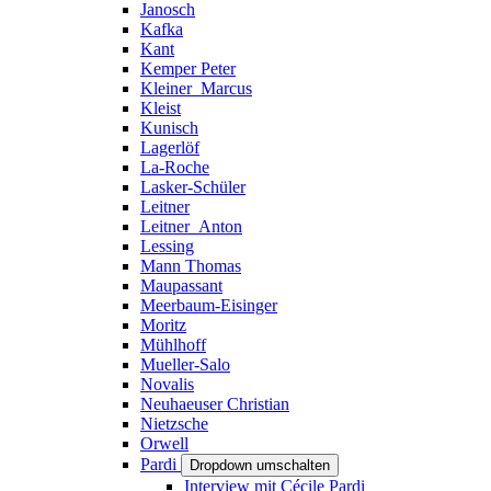
Janosch
Kafka
Kant
Kemper Peter
Kleiner_Marcus
Kleist
Kunisch
Lagerlöf
La-Roche
Lasker-Schüler
Leitner
Leitner_Anton
Lessing
Mann Thomas
Maupassant
Meerbaum-Eisinger
Moritz
Mühlhoff
Mueller-Salo
Novalis
Neuhaeuser Christian
Nietzsche
Orwell
Pardi
Dropdown umschalten
Interview mit Cécile Pardi