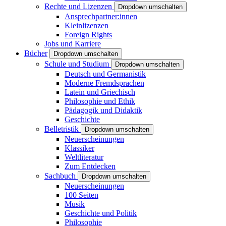
Rechte und Lizenzen
Dropdown umschalten
Ansprechpartner:innen
Kleinlizenzen
Foreign Rights
Jobs und Karriere
Bücher
Dropdown umschalten
Schule und Studium
Dropdown umschalten
Deutsch und Germanistik
Moderne Fremdsprachen
Latein und Griechisch
Philosophie und Ethik
Pädagogik und Didaktik
Geschichte
Belletristik
Dropdown umschalten
Neuerscheinungen
Klassiker
Weltliteratur
Zum Entdecken
Sachbuch
Dropdown umschalten
Neuerscheinungen
100 Seiten
Musik
Geschichte und Politik
Philosophie