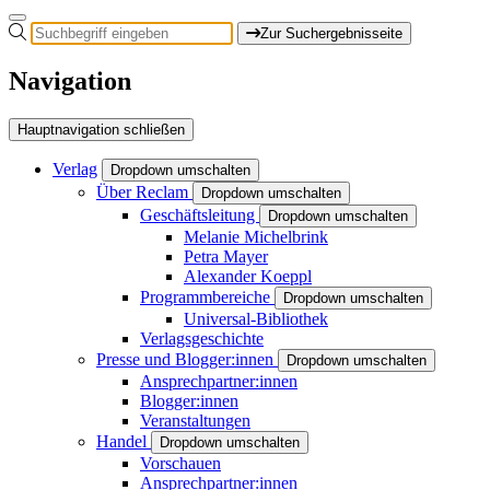
Zur Suchergebnisseite
Navigation
Hauptnavigation schließen
Verlag
Dropdown umschalten
Über Reclam
Dropdown umschalten
Geschäftsleitung
Dropdown umschalten
Melanie Michelbrink
Petra Mayer
Alexander Koeppl
Programmbereiche
Dropdown umschalten
Universal-Bibliothek
Verlagsgeschichte
Presse und Blogger:innen
Dropdown umschalten
Ansprechpartner:innen
Blogger:innen
Veranstaltungen
Handel
Dropdown umschalten
Vorschauen
Ansprechpartner:innen