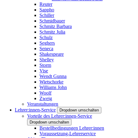
Reuter
Sappho
Schiller
Schmidbauer
Schmitz Barbara
Schmitz Julia
Schulz
Seghers
Seneca
Shakespeare
Shelley
Storm
Vise
Wendt Gunna
Wietschorke
Williams John
Woolf
Zweig
Veranstaltungen
Lehrer:innen-Service
Dropdown umschalten
Vorteile des Lehrer:innen-Service
Dropdown umschalten
Bestellbedingungen Lehrer:innen
Voraussetzung-Lehrerservice