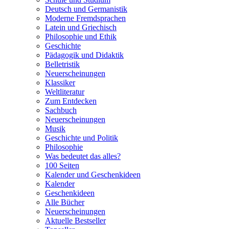
Deutsch und Germanistik
Moderne Fremdsprachen
Latein und Griechisch
Philosophie und Ethik
Geschichte
Pädagogik und Didaktik
Belletristik
Neuerscheinungen
Klassiker
Weltliteratur
Zum Entdecken
Sachbuch
Neuerscheinungen
Musik
Geschichte und Politik
Philosophie
Was bedeutet das alles?
100 Seiten
Kalender und Geschenkideen
Kalender
Geschenkideen
Alle Bücher
Neuerscheinungen
Aktuelle Bestseller