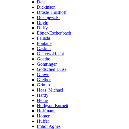
Detel
Dickinson
Droste-Hülshoff
Dostojewski
Doyle
Duffy
Ebner-Eschenbach
Fallada
Fontane
Gaskell
Gienow-Hecht
Goethe
Gomringer
Gottsched Luise
Grawe
Grether
Grimm
Haas_Michael
Hardy
Heine
Hodgson Burnett
Hoffmann
Homer
Hüffer
Imhof Agnes