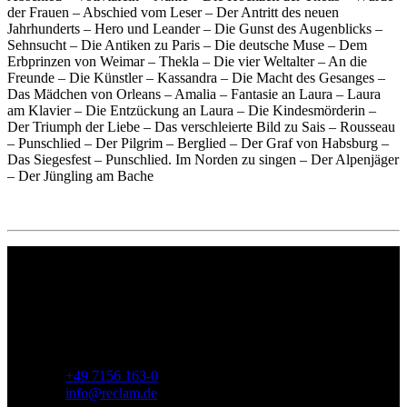
der Frauen – Abschied vom Leser – Der Antritt des neuen
Jahrhunderts – Hero und Leander – Die Gunst des Augenblicks –
Sehnsucht – Die Antiken zu Paris – Die deutsche Muse – Dem
Erbprinzen von Weimar – Thekla – Die vier Weltalter – An die
Freunde – Die Künstler – Kassandra – Die Macht des Gesanges –
Das Mädchen von Orleans – Amalia – Fantasie an Laura – Laura
am Klavier – Die Entzückung an Laura – Die Kindesmörderin –
Der Triumph der Liebe – Das verschleierte Bild zu Sais – Rousseau
– Punschlied – Der Pilgrim – Berglied – Der Graf von Habsburg –
Das Siegesfest – Punschlied. Im Norden zu singen – Der Alpenjäger
– Der Jüngling am Bache
Philipp Reclam jun. Verlag GmbH
Siemensstr. 32
71254 Ditzingen
Deutschland
Telefon:
+49 7156 163-0
E-Mail:
info@reclam.de