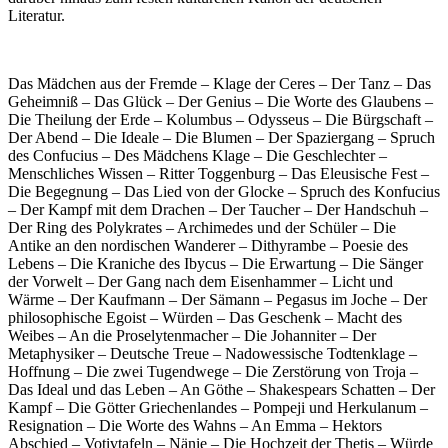
Literatur.
Das Mädchen aus der Fremde – Klage der Ceres – Der Tanz – Das
Geheimniß – Das Glück – Der Genius – Die Worte des Glaubens –
Die Theilung der Erde – Kolumbus – Odysseus – Die Bürgschaft –
Der Abend – Die Ideale – Die Blumen – Der Spaziergang – Spruch
des Confucius – Des Mädchens Klage – Die Geschlechter –
Menschliches Wissen – Ritter Toggenburg – Das Eleusische Fest –
Die Begegnung – Das Lied von der Glocke – Spruch des Konfucius
– Der Kampf mit dem Drachen – Der Taucher – Der Handschuh –
Der Ring des Polykrates – Archimedes und der Schüler – Die
Antike an den nordischen Wanderer – Dithyrambe – Poesie des
Lebens – Die Kraniche des Ibycus – Die Erwartung – Die Sänger
der Vorwelt – Der Gang nach dem Eisenhammer – Licht und
Wärme – Der Kaufmann – Der Sämann – Pegasus im Joche – Der
philosophische Egoist – Würden – Das Geschenk – Macht des
Weibes – An die Proselytenmacher – Die Johanniter – Der
Metaphysiker – Deutsche Treue – Nadowessische Todtenklage –
Hoffnung – Die zwei Tugendwege – Die Zerstörung von Troja –
Das Ideal und das Leben – An Göthe – Shakespears Schatten – Der
Kampf – Die Götter Griechenlandes – Pompeji und Herkulanum –
Resignation – Die Worte des Wahns – An Emma – Hektors
Abschied – Votivtafeln – Nänie – Die Hochzeit der Thetis – Würde