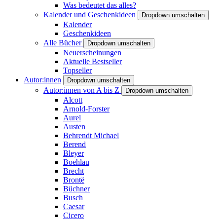
Was bedeutet das alles?
Kalender und Geschenkideen
Dropdown umschalten
Kalender
Geschenkideen
Alle Bücher
Dropdown umschalten
Neuerscheinungen
Aktuelle Bestseller
Topseller
Autor:innen
Dropdown umschalten
Autor:innen von A bis Z
Dropdown umschalten
Alcott
Arnold-Forster
Aurel
Austen
Behrendt Michael
Berend
Bleyer
Boehlau
Brecht
Brontë
Büchner
Busch
Caesar
Cicero