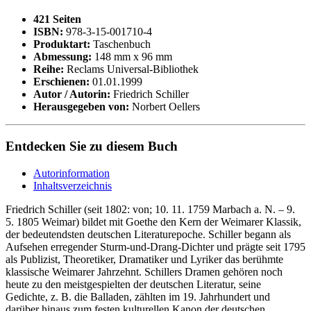
421 Seiten
ISBN:
978-3-15-001710-4
Produktart:
Taschenbuch
Abmessung:
148 mm x 96 mm
Reihe:
Reclams Universal-Bibliothek
Erschienen:
01.01.1999
Autor / Autorin:
Friedrich Schiller
Herausgegeben von:
Norbert Oellers
Entdecken Sie zu diesem Buch
Autorinformation
Inhaltsverzeichnis
Friedrich Schiller (seit 1802: von; 10. 11. 1759 Marbach a. N. – 9.
5. 1805 Weimar) bildet mit Goethe den Kern der Weimarer Klassik,
der bedeutendsten deutschen Literaturepoche. Schiller begann als
Aufsehen erregender Sturm-und-Drang-Dichter und prägte seit 1795
als Publizist, Theoretiker, Dramatiker und Lyriker das berühmte
klassische Weimarer Jahrzehnt. Schillers Dramen gehören noch
heute zu den meistgespielten der deutschen Literatur, seine
Gedichte, z. B. die Balladen, zählten im 19. Jahrhundert und
darüber hinaus zum festen kulturellen Kanon der deutschen