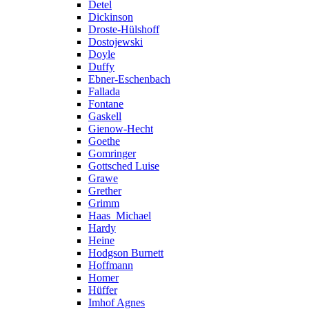
Detel
Dickinson
Droste-Hülshoff
Dostojewski
Doyle
Duffy
Ebner-Eschenbach
Fallada
Fontane
Gaskell
Gienow-Hecht
Goethe
Gomringer
Gottsched Luise
Grawe
Grether
Grimm
Haas_Michael
Hardy
Heine
Hodgson Burnett
Hoffmann
Homer
Hüffer
Imhof Agnes