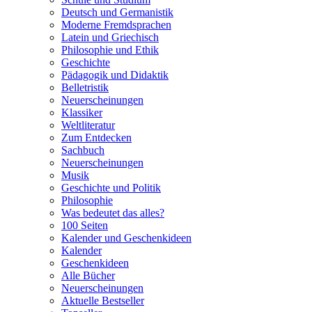
Deutsch und Germanistik
Moderne Fremdsprachen
Latein und Griechisch
Philosophie und Ethik
Geschichte
Pädagogik und Didaktik
Belletristik
Neuerscheinungen
Klassiker
Weltliteratur
Zum Entdecken
Sachbuch
Neuerscheinungen
Musik
Geschichte und Politik
Philosophie
Was bedeutet das alles?
100 Seiten
Kalender und Geschenkideen
Kalender
Geschenkideen
Alle Bücher
Neuerscheinungen
Aktuelle Bestseller