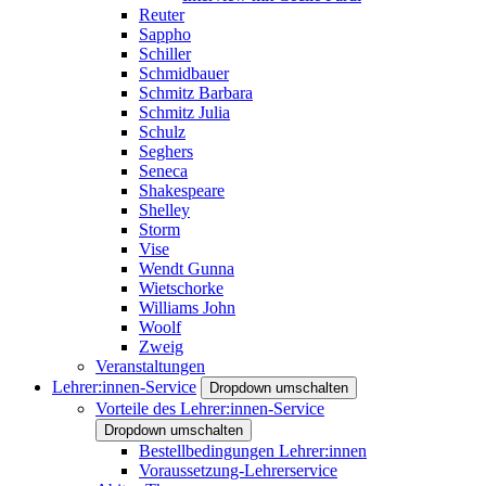
Reuter
Sappho
Schiller
Schmidbauer
Schmitz Barbara
Schmitz Julia
Schulz
Seghers
Seneca
Shakespeare
Shelley
Storm
Vise
Wendt Gunna
Wietschorke
Williams John
Woolf
Zweig
Veranstaltungen
Lehrer:innen-Service
Dropdown umschalten
Vorteile des Lehrer:innen-Service
Dropdown umschalten
Bestellbedingungen Lehrer:innen
Voraussetzung-Lehrerservice