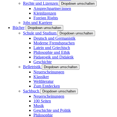
Rechte und Lizenzen
Dropdown umschalten
Ansprechpartner:innen
Kleinlizenzen
Foreign Rights
Jobs und Karriere
Bücher
Dropdown umschalten
Schule und Studium
Dropdown umschalten
Deutsch und Germanistik
Moderne Fremdsprachen
Latein und Griechisch
Philosophie und Ethik
Pädagogik und Didaktik
Geschichte
Belletristik
Dropdown umschalten
Neuerscheinungen
Klassiker
Weltliteratur
Zum Entdecken
Sachbuch
Dropdown umschalten
Neuerscheinungen
100 Seiten
Musik
Geschichte und Politik
Philosophie