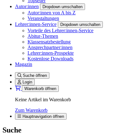
Topseller
Autor:innen
Dropdown umschalten
Autor:innen von A bis Z
Veranstaltungen
Lehrer:innen-Service
Dropdown umschalten
Vorteile des Lehrer:innen-Service
Abitur-Themen
Klassensatzbestellung
Ansprechpartner:innen
Lehrer:innen-Prospekte
Kostenlose Downloads
Magazin
Suche öffnen
Login
Warenkorb öffnen
Keine Artikel im Warenkorb
Zum Warenkorb
Hauptnavigation öffnen
Suche