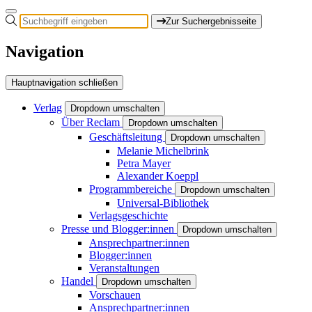
Zur Suchergebnisseite
Navigation
Hauptnavigation schließen
Verlag
Dropdown umschalten
Über Reclam
Dropdown umschalten
Geschäftsleitung
Dropdown umschalten
Melanie Michelbrink
Petra Mayer
Alexander Koeppl
Programmbereiche
Dropdown umschalten
Universal-Bibliothek
Verlagsgeschichte
Presse und Blogger:innen
Dropdown umschalten
Ansprechpartner:innen
Blogger:innen
Veranstaltungen
Handel
Dropdown umschalten
Vorschauen
Ansprechpartner:innen