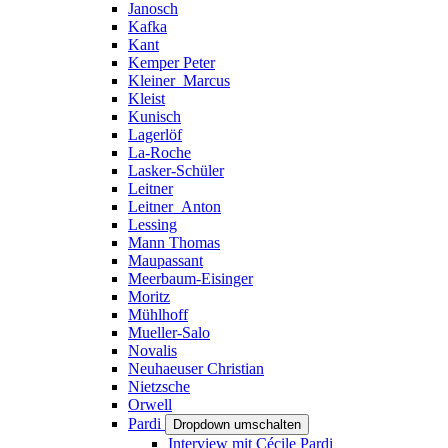
Janosch
Kafka
Kant
Kemper Peter
Kleiner_Marcus
Kleist
Kunisch
Lagerlöf
La-Roche
Lasker-Schüler
Leitner
Leitner_Anton
Lessing
Mann Thomas
Maupassant
Meerbaum-Eisinger
Moritz
Mühlhoff
Mueller-Salo
Novalis
Neuhaeuser Christian
Nietzsche
Orwell
Pardi
Dropdown umschalten
Interview mit Cécile Pardi