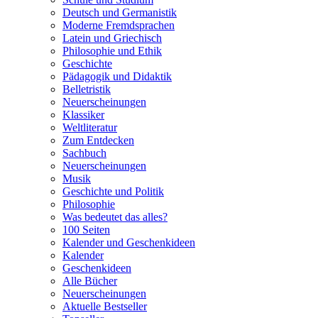
Deutsch und Germanistik
Moderne Fremdsprachen
Latein und Griechisch
Philosophie und Ethik
Geschichte
Pädagogik und Didaktik
Belletristik
Neuerscheinungen
Klassiker
Weltliteratur
Zum Entdecken
Sachbuch
Neuerscheinungen
Musik
Geschichte und Politik
Philosophie
Was bedeutet das alles?
100 Seiten
Kalender und Geschenkideen
Kalender
Geschenkideen
Alle Bücher
Neuerscheinungen
Aktuelle Bestseller