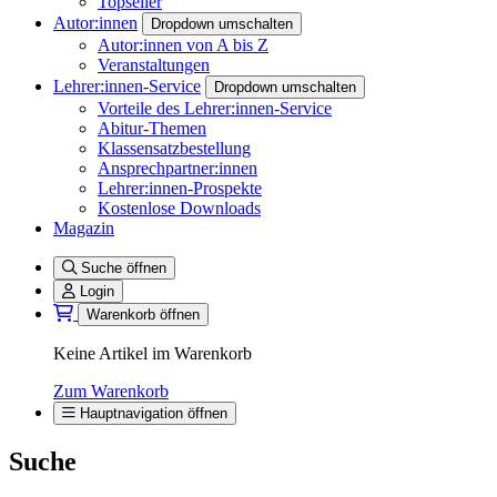
Topseller
Autor:innen
Dropdown umschalten
Autor:innen von A bis Z
Veranstaltungen
Lehrer:innen-Service
Dropdown umschalten
Vorteile des Lehrer:innen-Service
Abitur-Themen
Klassensatzbestellung
Ansprechpartner:innen
Lehrer:innen-Prospekte
Kostenlose Downloads
Magazin
Suche öffnen
Login
Warenkorb öffnen
Keine Artikel im Warenkorb
Zum Warenkorb
Hauptnavigation öffnen
Suche