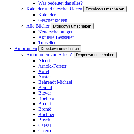
Was bedeutet das alles?
Kalender und Geschenkideen
Dropdown umschalten
Kalender
Geschenkideen
Alle Bücher
Dropdown umschalten
Neuerscheinungen
Aktuelle Bestseller
Topseller
Autor:innen
Dropdown umschalten
Autor:innen von A bis Z
Dropdown umschalten
Alcott
Arnold-Forster
Aurel
Austen
Behrendt Michael
Berend
Bleyer
Boehlau
Brecht
Brontë
Büchner
Busch
Caesar
Cicero