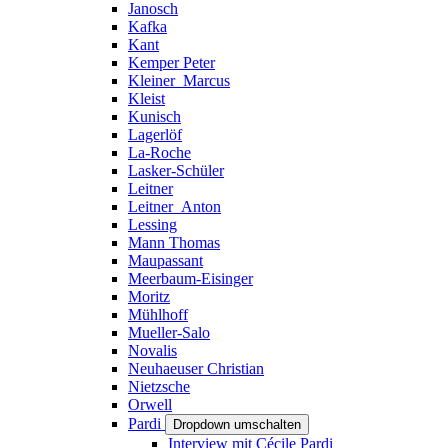
Janosch
Kafka
Kant
Kemper Peter
Kleiner_Marcus
Kleist
Kunisch
Lagerlöf
La-Roche
Lasker-Schüler
Leitner
Leitner_Anton
Lessing
Mann Thomas
Maupassant
Meerbaum-Eisinger
Moritz
Mühlhoff
Mueller-Salo
Novalis
Neuhaeuser Christian
Nietzsche
Orwell
Pardi
Dropdown umschalten
Interview mit Cécile Pardi