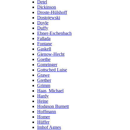
Detel
Dickinson
Droste-Hülshoff
Dostojewski
Doyle
Duffy
Ebner-Eschenbach
Fallada
Fontane
Gaskell
Gienow-Hecht
Goethe
Gomringer
Gottsched Luise
Grawe
Grether
Grimm
Haas_Michael
Hardy
Heine
Hodgson Burnett
Hoffmann
Homer
Hüffer
Imhof Agnes