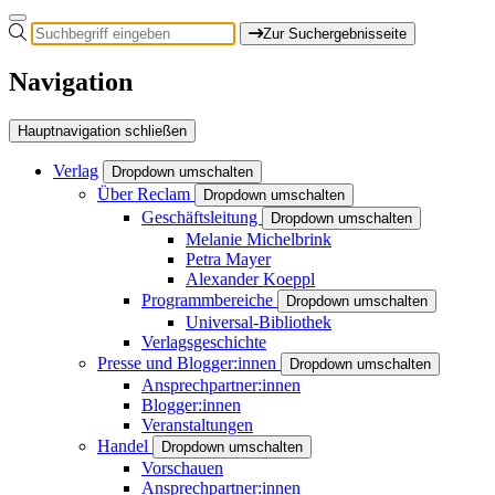
Zur Suchergebnisseite
Navigation
Hauptnavigation schließen
Verlag
Dropdown umschalten
Über Reclam
Dropdown umschalten
Geschäftsleitung
Dropdown umschalten
Melanie Michelbrink
Petra Mayer
Alexander Koeppl
Programmbereiche
Dropdown umschalten
Universal-Bibliothek
Verlagsgeschichte
Presse und Blogger:innen
Dropdown umschalten
Ansprechpartner:innen
Blogger:innen
Veranstaltungen
Handel
Dropdown umschalten
Vorschauen
Ansprechpartner:innen