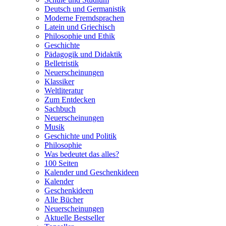
Deutsch und Germanistik
Moderne Fremdsprachen
Latein und Griechisch
Philosophie und Ethik
Geschichte
Pädagogik und Didaktik
Belletristik
Neuerscheinungen
Klassiker
Weltliteratur
Zum Entdecken
Sachbuch
Neuerscheinungen
Musik
Geschichte und Politik
Philosophie
Was bedeutet das alles?
100 Seiten
Kalender und Geschenkideen
Kalender
Geschenkideen
Alle Bücher
Neuerscheinungen
Aktuelle Bestseller