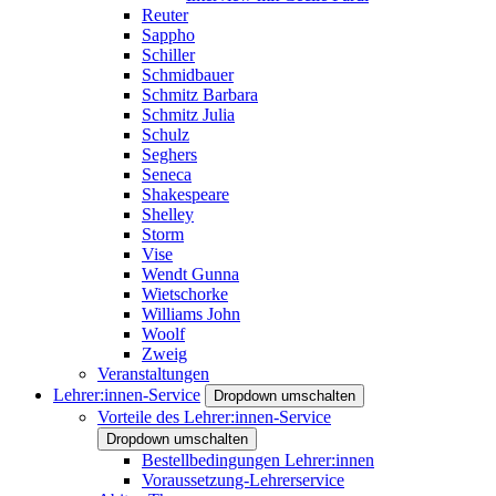
Reuter
Sappho
Schiller
Schmidbauer
Schmitz Barbara
Schmitz Julia
Schulz
Seghers
Seneca
Shakespeare
Shelley
Storm
Vise
Wendt Gunna
Wietschorke
Williams John
Woolf
Zweig
Veranstaltungen
Lehrer:innen-Service
Dropdown umschalten
Vorteile des Lehrer:innen-Service
Dropdown umschalten
Bestellbedingungen Lehrer:innen
Voraussetzung-Lehrerservice