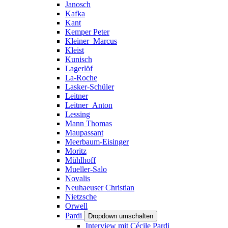
Janosch
Kafka
Kant
Kemper Peter
Kleiner_Marcus
Kleist
Kunisch
Lagerlöf
La-Roche
Lasker-Schüler
Leitner
Leitner_Anton
Lessing
Mann Thomas
Maupassant
Meerbaum-Eisinger
Moritz
Mühlhoff
Mueller-Salo
Novalis
Neuhaeuser Christian
Nietzsche
Orwell
Pardi
Dropdown umschalten
Interview mit Cécile Pardi