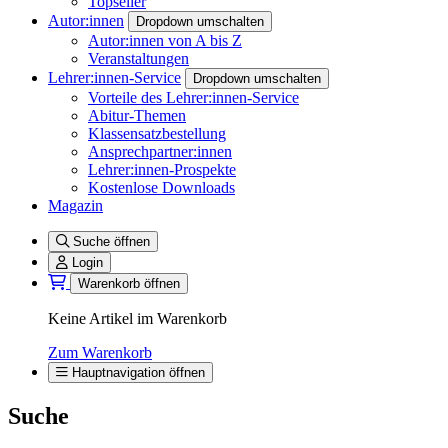
Topseller
Autor:innen
Dropdown umschalten
Autor:innen von A bis Z
Veranstaltungen
Lehrer:innen-Service
Dropdown umschalten
Vorteile des Lehrer:innen-Service
Abitur-Themen
Klassensatzbestellung
Ansprechpartner:innen
Lehrer:innen-Prospekte
Kostenlose Downloads
Magazin
Suche öffnen
Login
Warenkorb öffnen
Keine Artikel im Warenkorb
Zum Warenkorb
Hauptnavigation öffnen
Suche