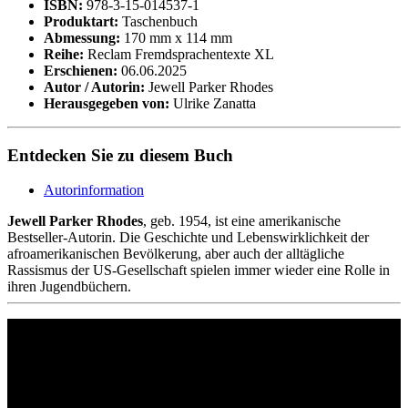
ISBN:
978-3-15-014537-1
Produktart:
Taschenbuch
Abmessung:
170 mm x 114 mm
Reihe:
Reclam Fremdsprachentexte XL
Erschienen:
06.06.2025
Autor / Autorin:
Jewell Parker Rhodes
Herausgegeben von:
Ulrike Zanatta
Entdecken Sie zu diesem Buch
Autorinformation
Jewell Parker Rhodes
, geb. 1954, ist eine amerikanische
Bestseller-Autorin. Die Geschichte und Lebenswirklichkeit der
afroamerikanischen Bevölkerung, aber auch der alltägliche
Rassismus der US-Gesellschaft spielen immer wieder eine Rolle in
ihren Jugendbüchern.
Philipp Reclam jun. Verlag GmbH
Siemensstr. 32
71254 Ditzingen
Deutschland