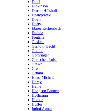
Detel
Dickinson
Droste-Hülshoff
Dostojewski
Doyle
Duffy
Ebner-Eschenbach
Fallada
Fontane
Gaskell
Gienow-Hecht
Goethe
Gomringer
Gottsched Luise
Grawe
Grether
Grimm
Haas_Michael
Hardy
Heine
Hodgson Burnett
Hoffmann
Homer
Hüffer
Imhof Agnes