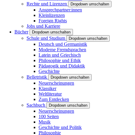
Rechte und Lizenzen
Dropdown umschalten
Ansprechpartner:innen
Kleinlizenzen
Foreign Rights
Jobs und Karriere
Bücher
Dropdown umschalten
Schule und Studium
Dropdown umschalten
Deutsch und Germanistik
Moderne Fremdsprachen
Latein und Griechisch
Philosophie und Ethik
Pädagogik und Didaktik
Geschichte
Belletristik
Dropdown umschalten
Neuerscheinungen
Klassiker
Weltliteratur
Zum Entdecken
Sachbuch
Dropdown umschalten
Neuerscheinungen
100 Seiten
Musik
Geschichte und Politik
Philosophie