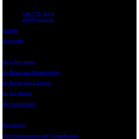
Telefon:
+49 7156 163-0
E-Mail:
info@reclam.de
Kontakt
Newsletter
Service
für Lehrer:innen
für Presse und Blogger:innen
für Rechte und Lizenzen
für den Handel
für Dozent:innen
Rechtliches
Lieferbedingungen und Versandkosten