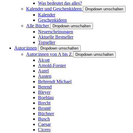
Was bedeutet das alles?
Kalender und Geschenkideen
Dropdown umschalten
Kalender
Geschenkideen
Alle Bücher
Dropdown umschalten
Neuerscheinungen
Aktuelle Bestseller
Topseller
Autor:innen
Dropdown umschalten
Autor:innen von A bis Z
Dropdown umschalten
Alcott
Arnold-Forster
Aurel
Austen
Behrendt Michael
Berend
Bleyer
Boehlau
Brecht
Brontë
Büchner
Busch
Caesar
Cicero