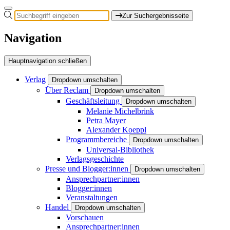
Zur Suchergebnisseite
Navigation
Hauptnavigation schließen
Verlag
Dropdown umschalten
Über Reclam
Dropdown umschalten
Geschäftsleitung
Dropdown umschalten
Melanie Michelbrink
Petra Mayer
Alexander Koeppl
Programmbereiche
Dropdown umschalten
Universal-Bibliothek
Verlagsgeschichte
Presse und Blogger:innen
Dropdown umschalten
Ansprechpartner:innen
Blogger:innen
Veranstaltungen
Handel
Dropdown umschalten
Vorschauen
Ansprechpartner:innen