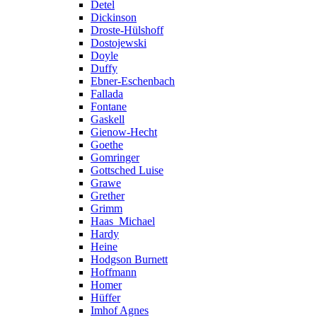
Detel
Dickinson
Droste-Hülshoff
Dostojewski
Doyle
Duffy
Ebner-Eschenbach
Fallada
Fontane
Gaskell
Gienow-Hecht
Goethe
Gomringer
Gottsched Luise
Grawe
Grether
Grimm
Haas_Michael
Hardy
Heine
Hodgson Burnett
Hoffmann
Homer
Hüffer
Imhof Agnes