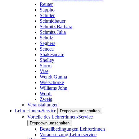
Reuter
Sappho
Schiller
Schmidbauer
Schmitz Barbara
Schmitz Julia
Schulz
Seghers
Seneca
Shakespeare
Shelley
Storm
Vise
Wendt Gunna
Wietschorke
Williams John
Woolf
Zweig
Veranstaltungen
Lehrer:innen-Service
Dropdown umschalten
Vorteile des Lehrer:innen-Service
Dropdown umschalten
Bestellbedingungen Lehrer:innen
Voraussetzung-Lehrerservice