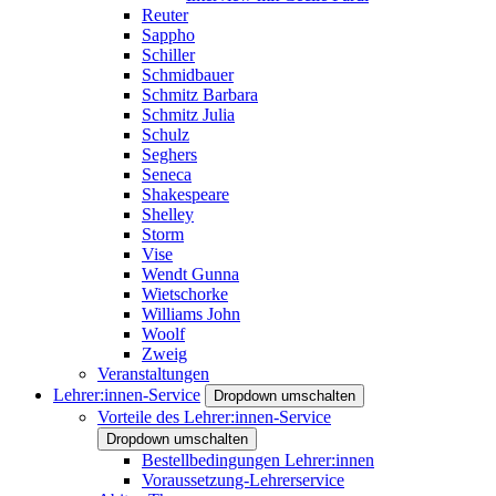
Reuter
Sappho
Schiller
Schmidbauer
Schmitz Barbara
Schmitz Julia
Schulz
Seghers
Seneca
Shakespeare
Shelley
Storm
Vise
Wendt Gunna
Wietschorke
Williams John
Woolf
Zweig
Veranstaltungen
Lehrer:innen-Service
Dropdown umschalten
Vorteile des Lehrer:innen-Service
Dropdown umschalten
Bestellbedingungen Lehrer:innen
Voraussetzung-Lehrerservice