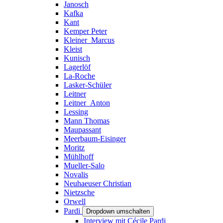
Janosch
Kafka
Kant
Kemper Peter
Kleiner_Marcus
Kleist
Kunisch
Lagerlöf
La-Roche
Lasker-Schüler
Leitner
Leitner_Anton
Lessing
Mann Thomas
Maupassant
Meerbaum-Eisinger
Moritz
Mühlhoff
Mueller-Salo
Novalis
Neuhaeuser Christian
Nietzsche
Orwell
Pardi
Dropdown umschalten
Interview mit Cécile Pardi