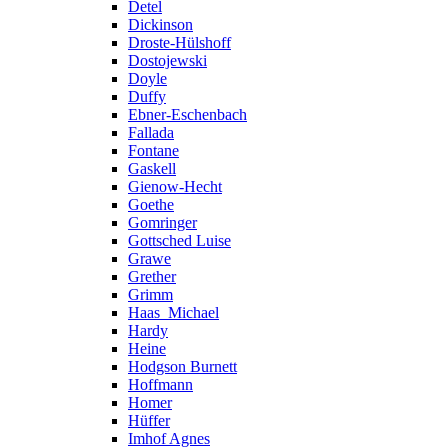
Detel
Dickinson
Droste-Hülshoff
Dostojewski
Doyle
Duffy
Ebner-Eschenbach
Fallada
Fontane
Gaskell
Gienow-Hecht
Goethe
Gomringer
Gottsched Luise
Grawe
Grether
Grimm
Haas_Michael
Hardy
Heine
Hodgson Burnett
Hoffmann
Homer
Hüffer
Imhof Agnes