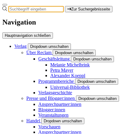
Zur Suchergebnisseite
Navigation
Hauptnavigation schließen
Verlag
Dropdown umschalten
Über Reclam
Dropdown umschalten
Geschäftsleitung
Dropdown umschalten
Melanie Michelbrink
Petra Mayer
Alexander Koeppl
Programmbereiche
Dropdown umschalten
Universal-Bibliothek
Verlagsgeschichte
Presse und Blogger:innen
Dropdown umschalten
Ansprechpartner:innen
Blogger:innen
Veranstaltungen
Handel
Dropdown umschalten
Vorschauen
Ansprechpartner:innen