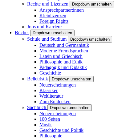
Rechte und Lizenzen
Dropdown umschalten
Ansprechpartner:innen
Kleinlizenzen
Foreign Rights
Jobs und Karriere
Bücher
Dropdown umschalten
Schule und Studium
Dropdown umschalten
Deutsch und Germanistik
Moderne Fremdsprachen
Latein und Griechisch
Philosophie und Ethik
Pädagogik und Didaktik
Geschichte
Belletristik
Dropdown umschalten
Neuerscheinungen
Klassiker
Weltliteratur
Zum Entdecken
Sachbuch
Dropdown umschalten
Neuerscheinungen
100 Seiten
Musik
Geschichte und Politik
Philosophie