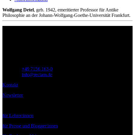
Wolfgang Detel
, geb. 1942, emeritierter Professor für Antike
Philosophie an der Johann-Wolfgang-Goethe-Universität Frankfurt.
Philipp Reclam jun. Verlag GmbH
Siemensstr. 32
71254 Ditzingen
Deutschland
Telefon:
+49 7156 163-0
E-Mail:
info@reclam.de
Kontakt
Newsletter
Service
für Lehrer:innen
für Presse und Blogger:innen