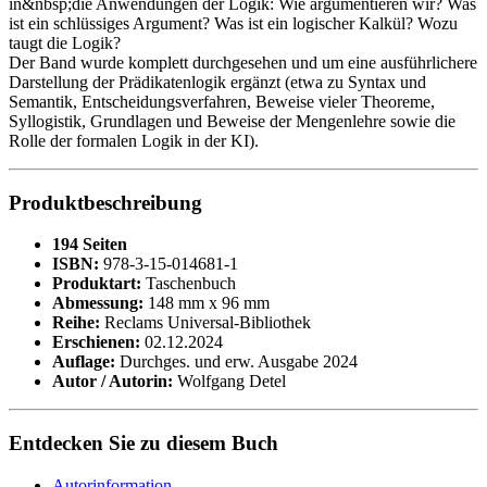
in&nbsp;die Anwendungen der Logik: Wie argumentieren wir? Was
ist ein schlüssiges Argument? Was ist ein logischer Kalkül? Wozu
taugt die Logik?
Der Band wurde komplett durchgesehen und um eine ausführlichere
Darstellung der Prädikatenlogik ergänzt (etwa zu Syntax und
Semantik, Entscheidungsverfahren, Beweise vieler Theoreme,
Syllogistik, Grundlagen und Beweise der Mengenlehre sowie die
Rolle der formalen Logik in der KI).
Produktbeschreibung
194 Seiten
ISBN:
978-3-15-014681-1
Produktart:
Taschenbuch
Abmessung:
148 mm x 96 mm
Reihe:
Reclams Universal-Bibliothek
Erschienen:
02.12.2024
Auflage:
Durchges. und erw. Ausgabe 2024
Autor / Autorin:
Wolfgang Detel
Entdecken Sie zu diesem Buch
Autorinformation