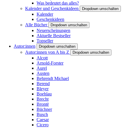
Was bedeutet das alles?
Kalender und Geschenkideen
Dropdown umschalten
Kalender
Geschenkideen
Alle Bücher
Dropdown umschalten
Neuerscheinungen
Aktuelle Bestseller
Topseller
Autor:innen
Dropdown umschalten
Autor:innen von A bis Z
Dropdown umschalten
Alcott
Arnold-Forster
Aurel
Austen
Behrendt Michael
Berend
Bleyer
Boehlau
Brecht
Brontë
Büchner
Busch
Caesar
Cicero