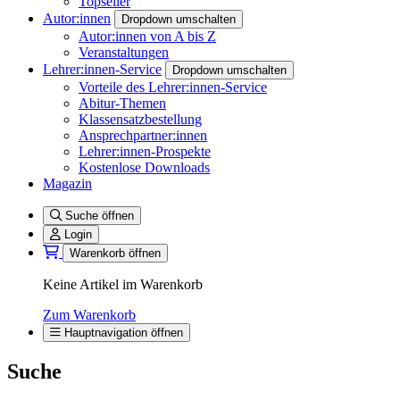
Topseller
Autor:innen
Dropdown umschalten
Autor:innen von A bis Z
Veranstaltungen
Lehrer:innen-Service
Dropdown umschalten
Vorteile des Lehrer:innen-Service
Abitur-Themen
Klassensatzbestellung
Ansprechpartner:innen
Lehrer:innen-Prospekte
Kostenlose Downloads
Magazin
Suche öffnen
Login
Warenkorb öffnen
Keine Artikel im Warenkorb
Zum Warenkorb
Hauptnavigation öffnen
Suche