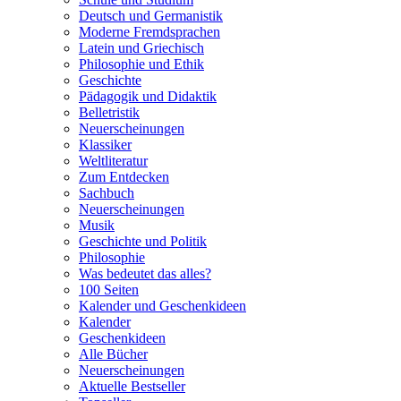
Deutsch und Germanistik
Moderne Fremdsprachen
Latein und Griechisch
Philosophie und Ethik
Geschichte
Pädagogik und Didaktik
Belletristik
Neuerscheinungen
Klassiker
Weltliteratur
Zum Entdecken
Sachbuch
Neuerscheinungen
Musik
Geschichte und Politik
Philosophie
Was bedeutet das alles?
100 Seiten
Kalender und Geschenkideen
Kalender
Geschenkideen
Alle Bücher
Neuerscheinungen
Aktuelle Bestseller