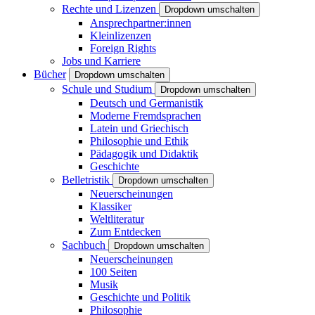
Rechte und Lizenzen
Dropdown umschalten
Ansprechpartner:innen
Kleinlizenzen
Foreign Rights
Jobs und Karriere
Bücher
Dropdown umschalten
Schule und Studium
Dropdown umschalten
Deutsch und Germanistik
Moderne Fremdsprachen
Latein und Griechisch
Philosophie und Ethik
Pädagogik und Didaktik
Geschichte
Belletristik
Dropdown umschalten
Neuerscheinungen
Klassiker
Weltliteratur
Zum Entdecken
Sachbuch
Dropdown umschalten
Neuerscheinungen
100 Seiten
Musik
Geschichte und Politik
Philosophie