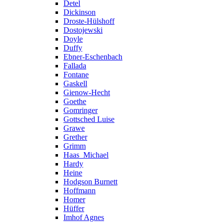
Detel
Dickinson
Droste-Hülshoff
Dostojewski
Doyle
Duffy
Ebner-Eschenbach
Fallada
Fontane
Gaskell
Gienow-Hecht
Goethe
Gomringer
Gottsched Luise
Grawe
Grether
Grimm
Haas_Michael
Hardy
Heine
Hodgson Burnett
Hoffmann
Homer
Hüffer
Imhof Agnes