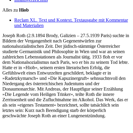
Alles zu
Hiob
Reclam XL. Text und Kontext. Textausgabe mit Kommentar
und Materialien
Joseph Roth (2.9.1894 Brody, Galizien – 27.5.1939 Paris) suchte in
Bildern der Vergangenheit nach Gegenentwürfen zur
nationalsozialistischen Zeit. Der jüdisch-stämmige Österreicher
studierte Germanistik und Philosophie in Wien und war an seinen
zahlreichen Lebensstationen als Journalist tätig. 1933 floh er vor
dem Nationalsozialismus nach Paris, wo er bis zu seinem Tod lebte.
Hatte er in »Hiob«, seinem ersten literarischen Erfolg, die
Gefühlswelt eines Entwurzelten geschildert, beklagte er in
»Radetzkymarsch« und »Die Kapuzinergruft« sehnsuchtsvoll den
Niedergang des österreichischen Judentums und der
Donaumonarchie. Mit Andreas, der Hauptfigur seiner Erzählung
»Die Legende vom Heiligen Trinker«, teilte Roth die innere
Zerrissenheit und die Zufluchtnahme im Alkohol. Das Werk, das er
als sein »eigenes Testament« bezeichnet, sollte tatsächlich sein
letztes sein: Kurz nach Beendigung starb der körperlich
geschwächte Joseph Roth an einer Lungenentzündung.