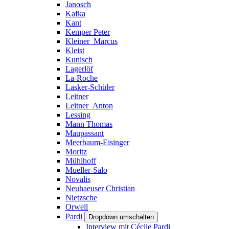
Janosch
Kafka
Kant
Kemper Peter
Kleiner_Marcus
Kleist
Kunisch
Lagerlöf
La-Roche
Lasker-Schüler
Leitner
Leitner_Anton
Lessing
Mann Thomas
Maupassant
Meerbaum-Eisinger
Moritz
Mühlhoff
Mueller-Salo
Novalis
Neuhaeuser Christian
Nietzsche
Orwell
Pardi
Dropdown umschalten
Interview mit Cécile Pardi