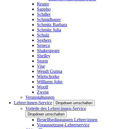
Reuter
Sappho
Schiller
Schmidbauer
Schmitz Barbara
Schmitz Julia
Schulz
Seghers
Seneca
Shakespeare
Shelley
Storm
Vise
Wendt Gunna
Wietschorke
Williams John
Woolf
Zweig
Veranstaltungen
Lehrer:innen-Service
Dropdown umschalten
Vorteile des Lehrer:innen-Service
Dropdown umschalten
Bestellbedingungen Lehrer:innen
Voraussetzung-Lehrerservice