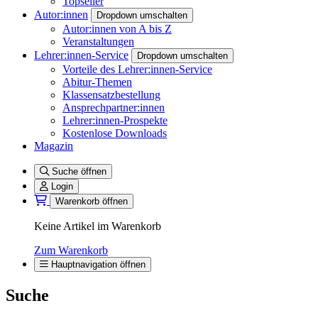
Topseller
Autor:innen
Dropdown umschalten
Autor:innen von A bis Z
Veranstaltungen
Lehrer:innen-Service
Dropdown umschalten
Vorteile des Lehrer:innen-Service
Abitur-Themen
Klassensatzbestellung
Ansprechpartner:innen
Lehrer:innen-Prospekte
Kostenlose Downloads
Magazin
Suche öffnen
Login
Warenkorb öffnen
Keine Artikel im Warenkorb
Zum Warenkorb
Hauptnavigation öffnen
Suche