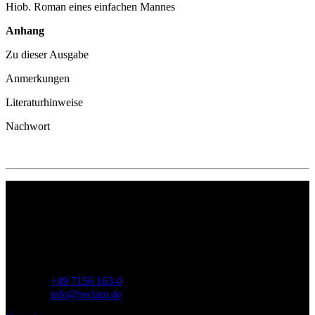
Hiob. Roman eines einfachen Mannes
Anhang
Zu dieser Ausgabe
Anmerkungen
Literaturhinweise
Nachwort
Philipp Reclam jun. Verlag GmbH
Siemensstr. 32
71254 Ditzingen
Deutschland
Telefon:
+49 7156 163-0
E-Mail:
info@reclam.de