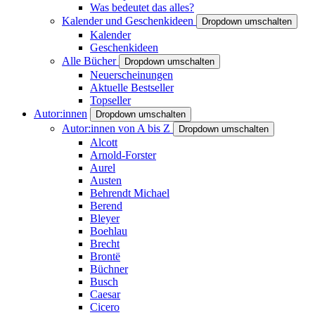
Was bedeutet das alles?
Kalender und Geschenkideen
Dropdown umschalten
Kalender
Geschenkideen
Alle Bücher
Dropdown umschalten
Neuerscheinungen
Aktuelle Bestseller
Topseller
Autor:innen
Dropdown umschalten
Autor:innen von A bis Z
Dropdown umschalten
Alcott
Arnold-Forster
Aurel
Austen
Behrendt Michael
Berend
Bleyer
Boehlau
Brecht
Brontë
Büchner
Busch
Caesar
Cicero