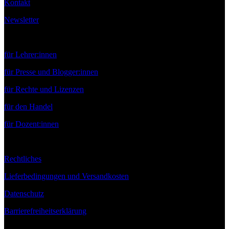
Kontakt
Newsletter
Service
für Lehrer:innen
für Presse und Blogger:innen
für Rechte und Lizenzen
für den Handel
für Dozent:innen
Rechtliches
Lieferbedingungen und Versandkosten
Datenschutz
Barrierefreiheitserklärung