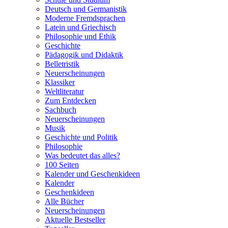
Deutsch und Germanistik
Moderne Fremdsprachen
Latein und Griechisch
Philosophie und Ethik
Geschichte
Pädagogik und Didaktik
Belletristik
Neuerscheinungen
Klassiker
Weltliteratur
Zum Entdecken
Sachbuch
Neuerscheinungen
Musik
Geschichte und Politik
Philosophie
Was bedeutet das alles?
100 Seiten
Kalender und Geschenkideen
Kalender
Geschenkideen
Alle Bücher
Neuerscheinungen
Aktuelle Bestseller