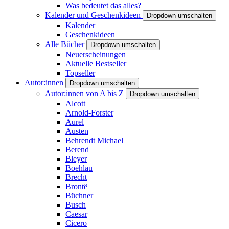
Was bedeutet das alles?
Kalender und Geschenkideen
Dropdown umschalten
Kalender
Geschenkideen
Alle Bücher
Dropdown umschalten
Neuerscheinungen
Aktuelle Bestseller
Topseller
Autor:innen
Dropdown umschalten
Autor:innen von A bis Z
Dropdown umschalten
Alcott
Arnold-Forster
Aurel
Austen
Behrendt Michael
Berend
Bleyer
Boehlau
Brecht
Brontë
Büchner
Busch
Caesar
Cicero