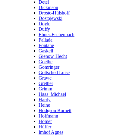
Detel
Dickinson
Droste-Hülshoff
Dostojewski
Doyle
Duffy
Ebner-Eschenbach
Fallada
Fontane
Gaskell
Gienow-Hecht
Goethe
Gomringer
Gottsched Luise
Grawe
Grether
Grimm
Haas_Michael
Hardy
Heine
Hodgson Burnett
Hoffmann
Homer
Hüffer
Imhof Agnes