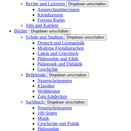
Rechte und Lizenzen
Dropdown umschalten
Ansprechpartner:innen
Kleinlizenzen
Foreign Rights
Jobs und Karriere
Bücher
Dropdown umschalten
Schule und Studium
Dropdown umschalten
Deutsch und Germanistik
Moderne Fremdsprachen
Latein und Griechisch
Philosophie und Ethik
Pädagogik und Didaktik
Geschichte
Belletristik
Dropdown umschalten
Neuerscheinungen
Klassiker
Weltliteratur
Zum Entdecken
Sachbuch
Dropdown umschalten
Neuerscheinungen
100 Seiten
Musik
Geschichte und Politik
Philosophie