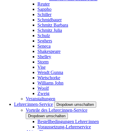
Reuter
Sappho
Schiller
Schmidbauer
Schmitz Barbara
Schmitz Julia
Schulz
Seghers
Seneca
Shakespeare
Shelley
Storm
Vise
Wendt Gunna
Wietschorke
Williams John
Woolf
Zweig
Veranstaltungen
Lehrer:innen-Service
Dropdown umschalten
Vorteile des Lehrer:innen-Service
Dropdown umschalten
Bestellbedingungen Lehrer:innen
Voraussetzung-Lehrerservice