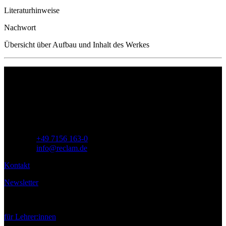
Literaturhinweise
Nachwort
Übersicht über Aufbau und Inhalt des Werkes
Philipp Reclam jun. Verlag GmbH
Siemensstr. 32
71254 Ditzingen
Deutschland
Telefon:
+49 7156 163-0
E-Mail:
info@reclam.de
Kontakt
Newsletter
Service
für Lehrer:innen