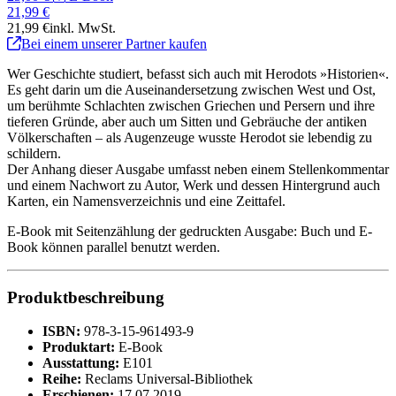
21,99 €
21,99 €
inkl. MwSt.
Bei einem unserer Partner kaufen
Wer Geschichte studiert, befasst sich auch mit Herodots »Historien«.
Es geht darin um die Auseinandersetzung zwischen West und Ost,
um berühmte Schlachten zwischen Griechen und Persern und ihre
tieferen Gründe, aber auch um Sitten und Gebräuche der antiken
Völkerschaften – als Augenzeuge wusste Herodot sie lebendig zu
schildern.
Der Anhang dieser Ausgabe umfasst neben einem Stellenkommentar
und einem Nachwort zu Autor, Werk und dessen Hintergrund auch
Karten, ein Namensverzeichnis und eine Zeittafel.
E-Book mit Seitenzählung der gedruckten Ausgabe: Buch und E-
Book können parallel benutzt werden.
Produktbeschreibung
ISBN:
978-3-15-961493-9
Produktart:
E-Book
Ausstattung:
E101
Reihe:
Reclams Universal-Bibliothek
Erschienen:
17.07.2019