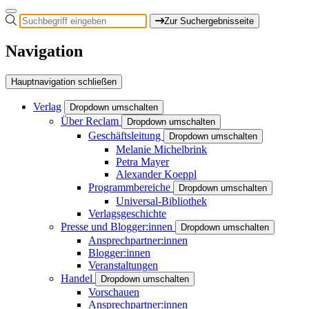
Zur Suchergebnisseite
Navigation
Hauptnavigation schließen
Verlag
Dropdown umschalten
Über Reclam
Dropdown umschalten
Geschäftsleitung
Dropdown umschalten
Melanie Michelbrink
Petra Mayer
Alexander Koeppl
Programmbereiche
Dropdown umschalten
Universal-Bibliothek
Verlagsgeschichte
Presse und Blogger:innen
Dropdown umschalten
Ansprechpartner:innen
Blogger:innen
Veranstaltungen
Handel
Dropdown umschalten
Vorschauen
Ansprechpartner:innen