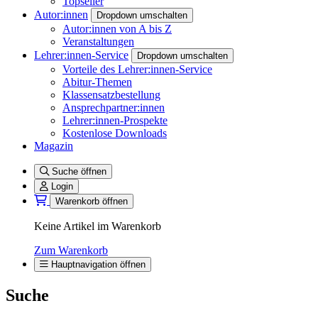
Topseller
Autor:innen
Dropdown umschalten
Autor:innen von A bis Z
Veranstaltungen
Lehrer:innen-Service
Dropdown umschalten
Vorteile des Lehrer:innen-Service
Abitur-Themen
Klassensatzbestellung
Ansprechpartner:innen
Lehrer:innen-Prospekte
Kostenlose Downloads
Magazin
Suche öffnen
Login
Warenkorb öffnen
Keine Artikel im Warenkorb
Zum Warenkorb
Hauptnavigation öffnen
Suche