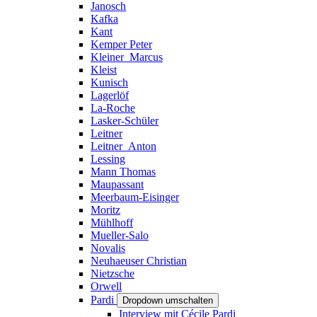
Janosch
Kafka
Kant
Kemper Peter
Kleiner_Marcus
Kleist
Kunisch
Lagerlöf
La-Roche
Lasker-Schüler
Leitner
Leitner_Anton
Lessing
Mann Thomas
Maupassant
Meerbaum-Eisinger
Moritz
Mühlhoff
Mueller-Salo
Novalis
Neuhaeuser Christian
Nietzsche
Orwell
Pardi
Dropdown umschalten
Interview mit Cécile Pardi