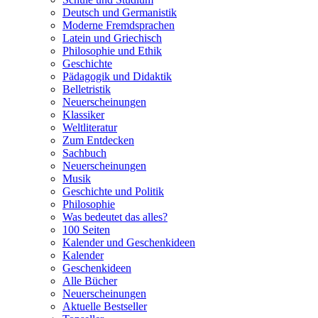
Deutsch und Germanistik
Moderne Fremdsprachen
Latein und Griechisch
Philosophie und Ethik
Geschichte
Pädagogik und Didaktik
Belletristik
Neuerscheinungen
Klassiker
Weltliteratur
Zum Entdecken
Sachbuch
Neuerscheinungen
Musik
Geschichte und Politik
Philosophie
Was bedeutet das alles?
100 Seiten
Kalender und Geschenkideen
Kalender
Geschenkideen
Alle Bücher
Neuerscheinungen
Aktuelle Bestseller