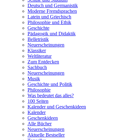
Deutsch und Germanistik
Moderne Fremdsprachen
Latein und Griechisch
Philosophie und Ethik
Geschichte
Pädagogik und Didaktik
Belletristik
Neuerscheinungen
Klassiker
Weltliteratur
Zum Entdecken
Sachbuch
Neuerscheinungen
Musik
Geschichte und Politik
Philosophie
Was bedeutet das alles?
100 Seiten
Kalender und Geschenkideen
Kalender
Geschenkideen
Alle Bücher
Neuerscheinungen
Aktuelle Bestseller