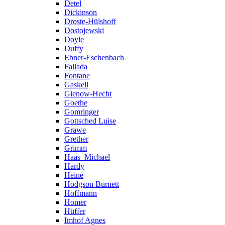
Detel
Dickinson
Droste-Hülshoff
Dostojewski
Doyle
Duffy
Ebner-Eschenbach
Fallada
Fontane
Gaskell
Gienow-Hecht
Goethe
Gomringer
Gottsched Luise
Grawe
Grether
Grimm
Haas_Michael
Hardy
Heine
Hodgson Burnett
Hoffmann
Homer
Hüffer
Imhof Agnes