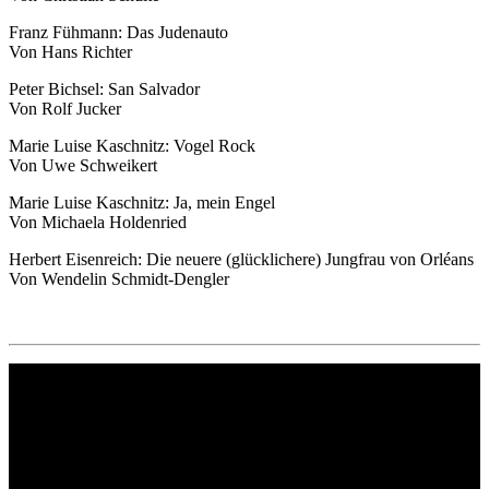
Franz Fühmann: Das Judenauto
Von Hans Richter
Peter Bichsel: San Salvador
Von Rolf Jucker
Marie Luise Kaschnitz: Vogel Rock
Von Uwe Schweikert
Marie Luise Kaschnitz: Ja, mein Engel
Von Michaela Holdenried
Herbert Eisenreich: Die neuere (glücklichere) Jungfrau von Orléans
Von Wendelin Schmidt-Dengler
Philipp Reclam jun. Verlag GmbH
Siemensstr. 32
71254 Ditzingen
Deutschland