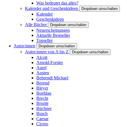
Was bedeutet das alles?
Kalender und Geschenkideen
Dropdown umschalten
Kalender
Geschenkideen
Alle Bücher
Dropdown umschalten
Neuerscheinungen
Aktuelle Bestseller
Topseller
Autor:innen
Dropdown umschalten
Autor:innen von A bis Z
Dropdown umschalten
Alcott
Arnold-Forster
Aurel
Austen
Behrendt Michael
Berend
Bleyer
Boehlau
Brecht
Brontë
Büchner
Busch
Caesar
Cicero