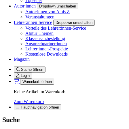
Topseller
Autor:innen
Dropdown umschalten
Autor:innen von A bis Z
Veranstaltungen
Lehrer:innen-Service
Dropdown umschalten
Vorteile des Lehrer:innen-Service
Abitur-Themen
Klassensatzbestellung
Ansprechpartner:innen
Lehrer:innen-Prospekte
Kostenlose Downloads
Magazin
Suche öffnen
Login
Warenkorb öffnen
Keine Artikel im Warenkorb
Zum Warenkorb
Hauptnavigation öffnen
Suche