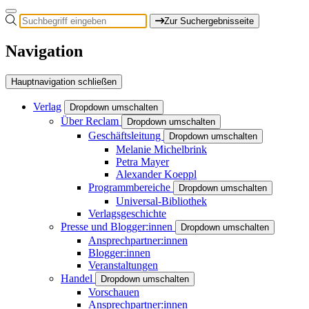
Zur Suchergebnisseite
Navigation
Hauptnavigation schließen
Verlag
Dropdown umschalten
Über Reclam
Dropdown umschalten
Geschäftsleitung
Dropdown umschalten
Melanie Michelbrink
Petra Mayer
Alexander Koeppl
Programmbereiche
Dropdown umschalten
Universal-Bibliothek
Verlagsgeschichte
Presse und Blogger:innen
Dropdown umschalten
Ansprechpartner:innen
Blogger:innen
Veranstaltungen
Handel
Dropdown umschalten
Vorschauen
Ansprechpartner:innen