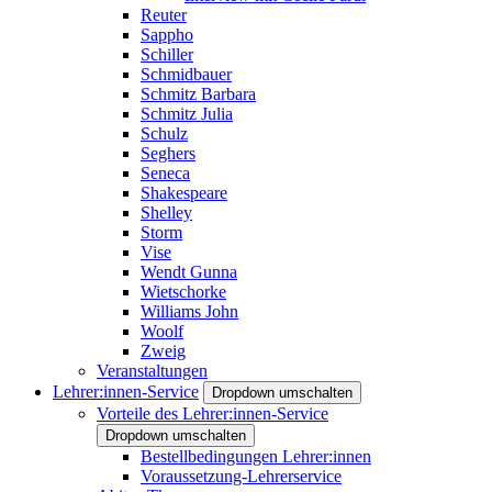
Reuter
Sappho
Schiller
Schmidbauer
Schmitz Barbara
Schmitz Julia
Schulz
Seghers
Seneca
Shakespeare
Shelley
Storm
Vise
Wendt Gunna
Wietschorke
Williams John
Woolf
Zweig
Veranstaltungen
Lehrer:innen-Service
Dropdown umschalten
Vorteile des Lehrer:innen-Service
Dropdown umschalten
Bestellbedingungen Lehrer:innen
Voraussetzung-Lehrerservice