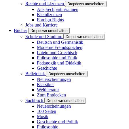
Rechte und Lizenzen
Dropdown umschalten
Ansprechpartner:innen
Kleinlizenzen
Foreign Rights
Jobs und Karriere
Bücher
Dropdown umschalten
Schule und Studium
Dropdown umschalten
Deutsch und Germanistik
Moderne Fremdsprachen
Latein und Griechisch
Philosophie und Ethik
Pädagogik und Didaktik
Geschichte
Belletristik
Dropdown umschalten
Neuerscheinungen
Klassiker
Weltliteratur
Zum Entdecken
Sachbuch
Dropdown umschalten
Neuerscheinungen
100 Seiten
Musik
Geschichte und Politik
Philosophie