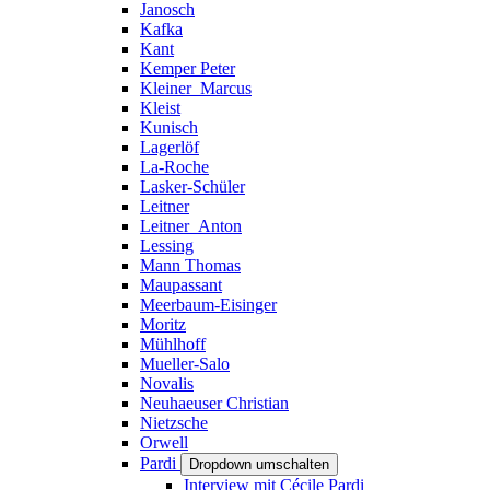
Janosch
Kafka
Kant
Kemper Peter
Kleiner_Marcus
Kleist
Kunisch
Lagerlöf
La-Roche
Lasker-Schüler
Leitner
Leitner_Anton
Lessing
Mann Thomas
Maupassant
Meerbaum-Eisinger
Moritz
Mühlhoff
Mueller-Salo
Novalis
Neuhaeuser Christian
Nietzsche
Orwell
Pardi
Dropdown umschalten
Interview mit Cécile Pardi