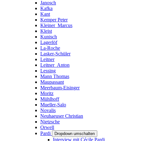
Janosch
Kafka
Kant
Kemper Peter
Kleiner_Marcus
Kleist
Kunisch
Lagerlöf
La-Roche
Lasker-Schüler
Leitner
Leitner_Anton
Lessing
Mann Thomas
Maupassant
Meerbaum-Eisinger
Moritz
Mühlhoff
Mueller-Salo
Novalis
Neuhaeuser Christian
Nietzsche
Orwell
Pardi
Dropdown umschalten
Interview mit Cécile Pardi