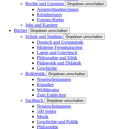
Rechte und Lizenzen
Dropdown umschalten
Ansprechpartner:innen
Kleinlizenzen
Foreign Rights
Jobs und Karriere
Bücher
Dropdown umschalten
Schule und Studium
Dropdown umschalten
Deutsch und Germanistik
Moderne Fremdsprachen
Latein und Griechisch
Philosophie und Ethik
Pädagogik und Didaktik
Geschichte
Belletristik
Dropdown umschalten
Neuerscheinungen
Klassiker
Weltliteratur
Zum Entdecken
Sachbuch
Dropdown umschalten
Neuerscheinungen
100 Seiten
Musik
Geschichte und Politik
Philosophie