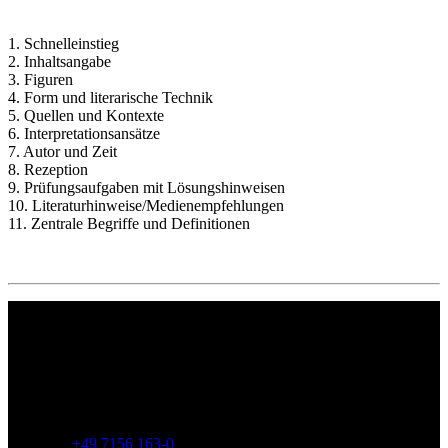
1. Schnelleinstieg
2. Inhaltsangabe
3. Figuren
4. Form und literarische Technik
5. Quellen und Kontexte
6. Interpretationsansätze
7. Autor und Zeit
8. Rezeption
9. Prüfungsaufgaben mit Lösungshinweisen
10. Literaturhinweise/Medienempfehlungen
11. Zentrale Begriffe und Definitionen
Philipp Reclam jun. Verlag GmbH
Siemensstr. 32
71254 Ditzingen
Deutschland
Telefon:
+49 7156 163-0