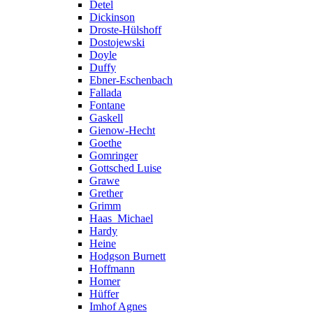
Detel
Dickinson
Droste-Hülshoff
Dostojewski
Doyle
Duffy
Ebner-Eschenbach
Fallada
Fontane
Gaskell
Gienow-Hecht
Goethe
Gomringer
Gottsched Luise
Grawe
Grether
Grimm
Haas_Michael
Hardy
Heine
Hodgson Burnett
Hoffmann
Homer
Hüffer
Imhof Agnes