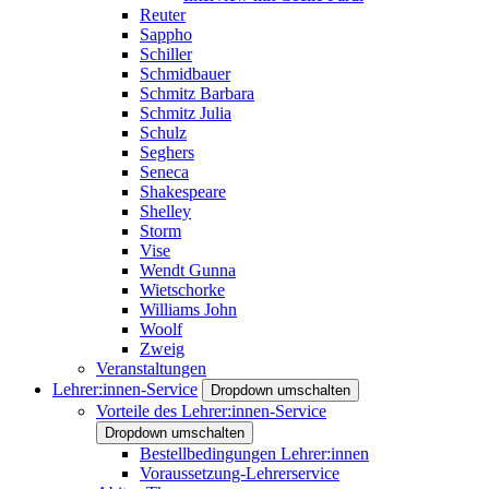
Reuter
Sappho
Schiller
Schmidbauer
Schmitz Barbara
Schmitz Julia
Schulz
Seghers
Seneca
Shakespeare
Shelley
Storm
Vise
Wendt Gunna
Wietschorke
Williams John
Woolf
Zweig
Veranstaltungen
Lehrer:innen-Service
Dropdown umschalten
Vorteile des Lehrer:innen-Service
Dropdown umschalten
Bestellbedingungen Lehrer:innen
Voraussetzung-Lehrerservice