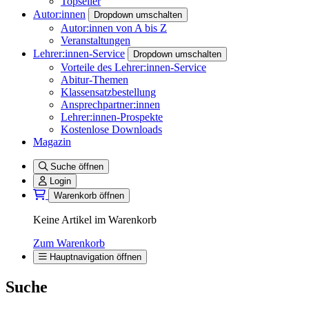
Topseller
Autor:innen
Dropdown umschalten
Autor:innen von A bis Z
Veranstaltungen
Lehrer:innen-Service
Dropdown umschalten
Vorteile des Lehrer:innen-Service
Abitur-Themen
Klassensatzbestellung
Ansprechpartner:innen
Lehrer:innen-Prospekte
Kostenlose Downloads
Magazin
Suche öffnen
Login
Warenkorb öffnen
Keine Artikel im Warenkorb
Zum Warenkorb
Hauptnavigation öffnen
Suche