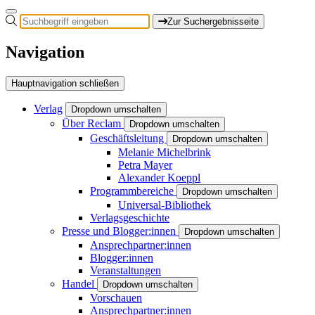
Zur Suchergebnisseite
Navigation
Hauptnavigation schließen
Verlag
Dropdown umschalten
Über Reclam
Dropdown umschalten
Geschäftsleitung
Dropdown umschalten
Melanie Michelbrink
Petra Mayer
Alexander Koeppl
Programmbereiche
Dropdown umschalten
Universal-Bibliothek
Verlagsgeschichte
Presse und Blogger:innen
Dropdown umschalten
Ansprechpartner:innen
Blogger:innen
Veranstaltungen
Handel
Dropdown umschalten
Vorschauen
Ansprechpartner:innen