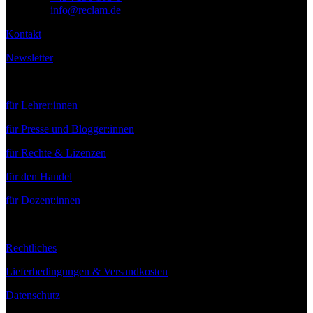
E-Mail:
info@reclam.de
Kontakt
Newsletter
Service
für Lehrer:innen
für Presse und Blogger:innen
für Rechte & Lizenzen
für den Handel
für Dozent:innen
Rechtliches
Lieferbedingungen & Versandkosten
Datenschutz