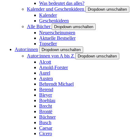
Was bedeutet das alles?
Kalender und Geschenkideen
Dropdown umschalten
Kalender
Geschenkideen
Alle Bücher
Dropdown umschalten
Neuerscheinungen
Aktuelle Bestseller
Topseller
Autor:innen
Dropdown umschalten
Autor:innen von A bis Z
Dropdown umschalten
Alcott
Arnold-Forster
Aurel
Austen
Behrendt Michael
Berend
Bleyer
Boehlau
Brecht
Brontë
Büchner
Busch
Caesar
Cicero