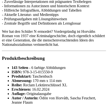
- Zuverlässige Interpretationen mit prägnanten Textbelegen
- Informationen zu Autor:innen und historischem Kontext
- Hilfreiche Infografiken, Abbildungen und Tabellen
- Aktuelle Literatur- und Medientipps
- Prüfungsaufgaben mit Lösungshinweisen
- Zentrale Begriffe und Definitionen als Lernglossar
Wer hat den Schüler N ermordet? Vordergründig ist Horváths
Roman von 1937 eine Kriminalgeschichte, doch eigentlich schildert
er eine Generation, die die menschenverachtenden Ideen des
Nationalsozialismus verinnerlicht hat.
Produktbeschreibung
143 Seiten
- 6 farbige Abbildungen
ISBN:
978-3-15-015550-9
Produktart:
Taschenbuch
Abmessung:
170 mm x 114 mm
Reihe:
Reclam Lektüreschlüssel XL
Erschienen:
16.02.2024
Auflage:
Originalausgabe
Autor / Autorin:
Ödön von Horváth, Sascha Feuchert,
Jeanne Flaum