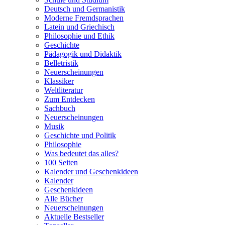
Deutsch und Germanistik
Moderne Fremdsprachen
Latein und Griechisch
Philosophie und Ethik
Geschichte
Pädagogik und Didaktik
Belletristik
Neuerscheinungen
Klassiker
Weltliteratur
Zum Entdecken
Sachbuch
Neuerscheinungen
Musik
Geschichte und Politik
Philosophie
Was bedeutet das alles?
100 Seiten
Kalender und Geschenkideen
Kalender
Geschenkideen
Alle Bücher
Neuerscheinungen
Aktuelle Bestseller