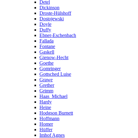
Detel
Dickinson
Droste-Hülshoff
Dostojewski
Doyle
Duffy
Ebner-Eschenbach
Fallada
Fontane
Gaskell
Gienow-Hecht
Goethe
Gomringer
Gottsched Luise
Grawe
Grether
Grimm
Haas_Michael
Hardy
Heine
Hodgson Burnett
Hoffmann
Homer
Hüffer
Imhof Agnes