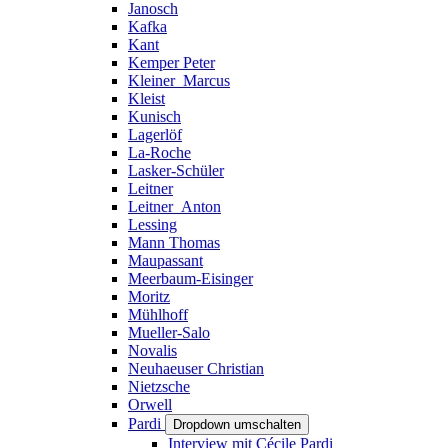
Janosch
Kafka
Kant
Kemper Peter
Kleiner_Marcus
Kleist
Kunisch
Lagerlöf
La-Roche
Lasker-Schüler
Leitner
Leitner_Anton
Lessing
Mann Thomas
Maupassant
Meerbaum-Eisinger
Moritz
Mühlhoff
Mueller-Salo
Novalis
Neuhaeuser Christian
Nietzsche
Orwell
Pardi
Dropdown umschalten
Interview mit Cécile Pardi