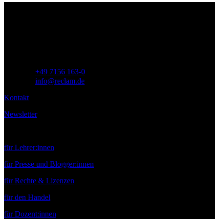
Philipp Reclam jun. Verlag GmbH
Siemensstr. 32
71254 Ditzingen
Deutschland
Telefon:
+49 7156 163-0
E-Mail:
info@reclam.de
Kontakt
Newsletter
Service
für Lehrer:innen
für Presse und Blogger:innen
für Rechte & Lizenzen
für den Handel
für Dozent:innen