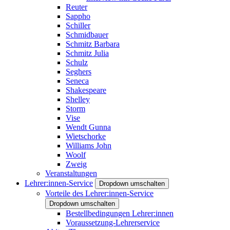
Reuter
Sappho
Schiller
Schmidbauer
Schmitz Barbara
Schmitz Julia
Schulz
Seghers
Seneca
Shakespeare
Shelley
Storm
Vise
Wendt Gunna
Wietschorke
Williams John
Woolf
Zweig
Veranstaltungen
Lehrer:innen-Service
Dropdown umschalten
Vorteile des Lehrer:innen-Service
Dropdown umschalten
Bestellbedingungen Lehrer:innen
Voraussetzung-Lehrerservice