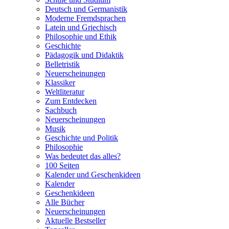
Deutsch und Germanistik
Moderne Fremdsprachen
Latein und Griechisch
Philosophie und Ethik
Geschichte
Pädagogik und Didaktik
Belletristik
Neuerscheinungen
Klassiker
Weltliteratur
Zum Entdecken
Sachbuch
Neuerscheinungen
Musik
Geschichte und Politik
Philosophie
Was bedeutet das alles?
100 Seiten
Kalender und Geschenkideen
Kalender
Geschenkideen
Alle Bücher
Neuerscheinungen
Aktuelle Bestseller