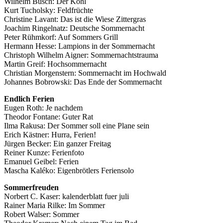
Wilhelm Busch: Der Kohl
Kurt Tucholsky: Feldfrüchte
Christine Lavant: Das ist die Wiese Zittergras
Joachim Ringelnatz: Deutsche Sommernacht
Peter Rühmkorf: Auf Sommers Grill
Hermann Hesse: Lampions in der Sommernacht
Christoph Wilhelm Aigner: Sommernachtstrauma
Martin Greif: Hochsommernacht
Christian Morgenstern: Sommernacht im Hochwald
Johannes Bobrowski: Das Ende der Sommernacht
Endlich Ferien
Eugen Roth: Je nachdem
Theodor Fontane: Guter Rat
Ilma Rakusa: Der Sommer soll eine Plane sein
Erich Kästner: Hurra, Ferien!
Jürgen Becker: Ein ganzer Freitag
Reiner Kunze: Ferienfoto
Emanuel Geibel: Ferien
Mascha Kaléko: Eigenbrötlers Feriensolo
Sommerfreuden
Norbert C. Kaser: kalenderblatt fuer juli
Rainer Maria Rilke: Im Sommer
Robert Walser: Sommer