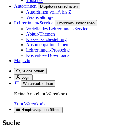
Topseller
Autor:innen
Dropdown umschalten
Autor:innen von A bis Z
Veranstaltungen
Lehrer:innen-Service
Dropdown umschalten
Vorteile des Lehrer:innen-Service
Abitur-Themen
Klassensatzbestellung
Ansprechpartner:innen
Lehrer:innen-Prospekte
Kostenlose Downloads
Magazin
Suche öffnen
Login
Warenkorb öffnen
Keine Artikel im Warenkorb
Zum Warenkorb
Hauptnavigation öffnen
Suche