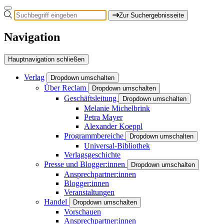
Zur Suchergebnisseite
Navigation
Hauptnavigation schließen
Verlag
Dropdown umschalten
Über Reclam
Dropdown umschalten
Geschäftsleitung
Dropdown umschalten
Melanie Michelbrink
Petra Mayer
Alexander Koeppl
Programmbereiche
Dropdown umschalten
Universal-Bibliothek
Verlagsgeschichte
Presse und Blogger:innen
Dropdown umschalten
Ansprechpartner:innen
Blogger:innen
Veranstaltungen
Handel
Dropdown umschalten
Vorschauen
Ansprechpartner:innen