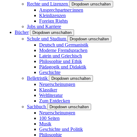
Rechte und Lizenzen
Dropdown umschalten
Ansprechpartner:innen
Kleinlizenzen
Foreign Rights
Jobs und Karriere
Bücher
Dropdown umschalten
Schule und Studium
Dropdown umschalten
Deutsch und Germanistik
Moderne Fremdsprachen
Latein und Griechisch
Philosophie und Ethik
Pädagogik und Didaktik
Geschichte
Belletristik
Dropdown umschalten
Neuerscheinungen
Klassiker
Weltliteratur
Zum Entdecken
Sachbuch
Dropdown umschalten
Neuerscheinungen
100 Seiten
Musik
Geschichte und Politik
Philosophie