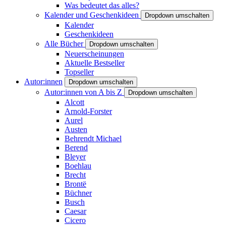
Was bedeutet das alles?
Kalender und Geschenkideen
Dropdown umschalten
Kalender
Geschenkideen
Alle Bücher
Dropdown umschalten
Neuerscheinungen
Aktuelle Bestseller
Topseller
Autor:innen
Dropdown umschalten
Autor:innen von A bis Z
Dropdown umschalten
Alcott
Arnold-Forster
Aurel
Austen
Behrendt Michael
Berend
Bleyer
Boehlau
Brecht
Brontë
Büchner
Busch
Caesar
Cicero