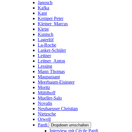
Janosch
Kafka
Kant
Kemper Peter
Kleiner_Marcus
Kleist
Kunisch
Lagerlöf
La-Roche
Lasker-Schüler
Leitner
Leitner_Anton
Lessing
Mann Thomas
Maupassant
Meerbaum-Eisinger
Moritz
Mühlhoff
Mueller-Salo
Novalis
Neuhaeuser Christian
Nietzsche
Orwell
Pardi
Dropdown umschalten
Interview mit Cécile Pardi