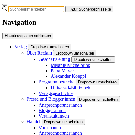
Zur Suchergebnisseite
Navigation
Hauptnavigation schließen
Verlag
Dropdown umschalten
Über Reclam
Dropdown umschalten
Geschäftsleitung
Dropdown umschalten
Melanie Michelbrink
Petra Mayer
Alexander Koeppl
Programmbereiche
Dropdown umschalten
Universal-Bibliothek
Verlagsgeschichte
Presse und Blogger:innen
Dropdown umschalten
Ansprechpartner:innen
Blogger:innen
Veranstaltungen
Handel
Dropdown umschalten
Vorschauen
Ansprechpartner:innen