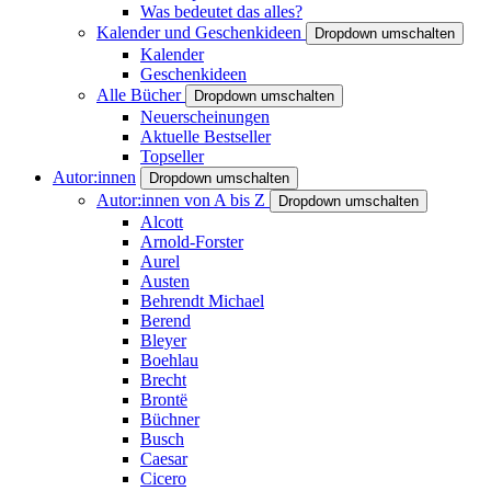
Was bedeutet das alles?
Kalender und Geschenkideen
Dropdown umschalten
Kalender
Geschenkideen
Alle Bücher
Dropdown umschalten
Neuerscheinungen
Aktuelle Bestseller
Topseller
Autor:innen
Dropdown umschalten
Autor:innen von A bis Z
Dropdown umschalten
Alcott
Arnold-Forster
Aurel
Austen
Behrendt Michael
Berend
Bleyer
Boehlau
Brecht
Brontë
Büchner
Busch
Caesar
Cicero