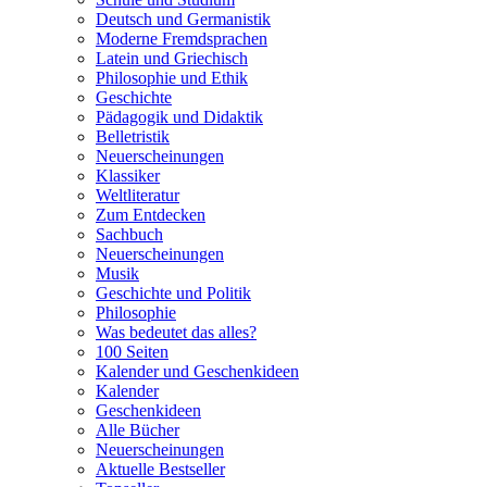
Deutsch und Germanistik
Moderne Fremdsprachen
Latein und Griechisch
Philosophie und Ethik
Geschichte
Pädagogik und Didaktik
Belletristik
Neuerscheinungen
Klassiker
Weltliteratur
Zum Entdecken
Sachbuch
Neuerscheinungen
Musik
Geschichte und Politik
Philosophie
Was bedeutet das alles?
100 Seiten
Kalender und Geschenkideen
Kalender
Geschenkideen
Alle Bücher
Neuerscheinungen
Aktuelle Bestseller