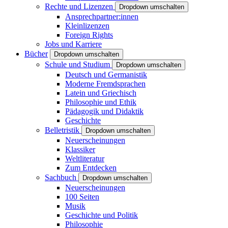
Rechte und Lizenzen
Dropdown umschalten
Ansprechpartner:innen
Kleinlizenzen
Foreign Rights
Jobs und Karriere
Bücher
Dropdown umschalten
Schule und Studium
Dropdown umschalten
Deutsch und Germanistik
Moderne Fremdsprachen
Latein und Griechisch
Philosophie und Ethik
Pädagogik und Didaktik
Geschichte
Belletristik
Dropdown umschalten
Neuerscheinungen
Klassiker
Weltliteratur
Zum Entdecken
Sachbuch
Dropdown umschalten
Neuerscheinungen
100 Seiten
Musik
Geschichte und Politik
Philosophie