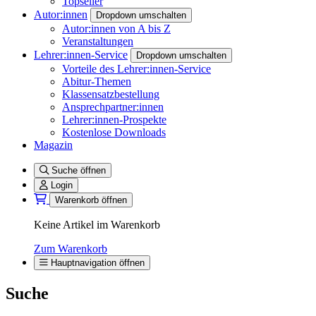
Topseller
Autor:innen
Dropdown umschalten
Autor:innen von A bis Z
Veranstaltungen
Lehrer:innen-Service
Dropdown umschalten
Vorteile des Lehrer:innen-Service
Abitur-Themen
Klassensatzbestellung
Ansprechpartner:innen
Lehrer:innen-Prospekte
Kostenlose Downloads
Magazin
Suche öffnen
Login
Warenkorb öffnen
Keine Artikel im Warenkorb
Zum Warenkorb
Hauptnavigation öffnen
Suche