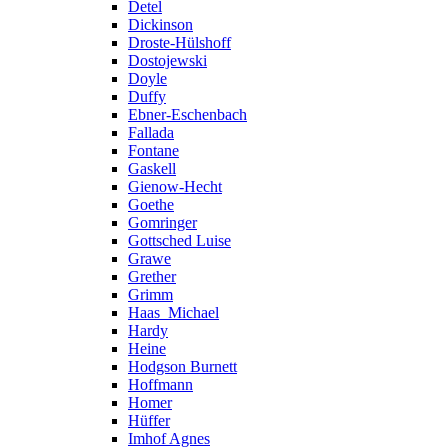
Detel
Dickinson
Droste-Hülshoff
Dostojewski
Doyle
Duffy
Ebner-Eschenbach
Fallada
Fontane
Gaskell
Gienow-Hecht
Goethe
Gomringer
Gottsched Luise
Grawe
Grether
Grimm
Haas_Michael
Hardy
Heine
Hodgson Burnett
Hoffmann
Homer
Hüffer
Imhof Agnes