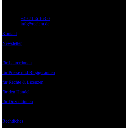
Telefon:
+49 7156 163-0
E-Mail:
info@reclam.de
Kontakt
Newsletter
Service
für Lehrer:innen
für Presse und Blogger:innen
für Rechte & Lizenzen
für den Handel
für Dozent:innen
Rechtliches