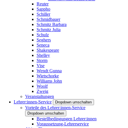
Reuter
Sappho
Schiller
Schmidbauer
Schmitz Barbara
Schmitz Julia
Schulz
Seghers
Seneca
Shakespeare
Shelley
Storm
Vise
Wendt Gunna
Wietschorke
Williams John
Woolf
Zweig
Veranstaltungen
Lehrer:innen-Service
Dropdown umschalten
Vorteile des Lehrer:innen-Service
Dropdown umschalten
Bestellbedingungen Lehrer:innen
Voraussetzung-Lehrerservice