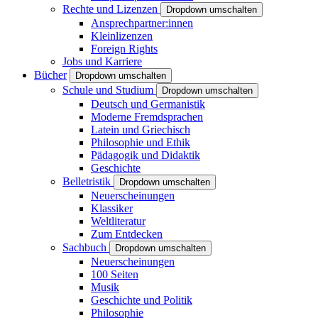
Rechte und Lizenzen
Dropdown umschalten
Ansprechpartner:innen
Kleinlizenzen
Foreign Rights
Jobs und Karriere
Bücher
Dropdown umschalten
Schule und Studium
Dropdown umschalten
Deutsch und Germanistik
Moderne Fremdsprachen
Latein und Griechisch
Philosophie und Ethik
Pädagogik und Didaktik
Geschichte
Belletristik
Dropdown umschalten
Neuerscheinungen
Klassiker
Weltliteratur
Zum Entdecken
Sachbuch
Dropdown umschalten
Neuerscheinungen
100 Seiten
Musik
Geschichte und Politik
Philosophie