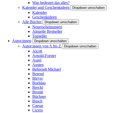
Was bedeutet das alles?
Kalender und Geschenkideen
Dropdown umschalten
Kalender
Geschenkideen
Alle Bücher
Dropdown umschalten
Neuerscheinungen
Aktuelle Bestseller
Topseller
Autor:innen
Dropdown umschalten
Autor:innen von A bis Z
Dropdown umschalten
Alcott
Arnold-Forster
Aurel
Austen
Behrendt Michael
Berend
Bleyer
Boehlau
Brecht
Brontë
Büchner
Busch
Caesar
Cicero