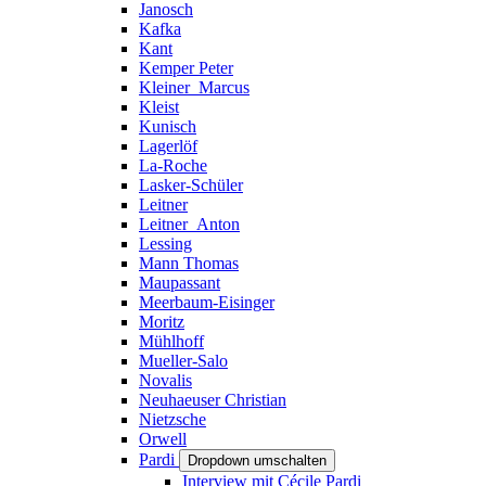
Janosch
Kafka
Kant
Kemper Peter
Kleiner_Marcus
Kleist
Kunisch
Lagerlöf
La-Roche
Lasker-Schüler
Leitner
Leitner_Anton
Lessing
Mann Thomas
Maupassant
Meerbaum-Eisinger
Moritz
Mühlhoff
Mueller-Salo
Novalis
Neuhaeuser Christian
Nietzsche
Orwell
Pardi
Dropdown umschalten
Interview mit Cécile Pardi