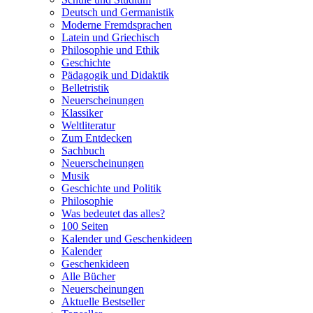
Deutsch und Germanistik
Moderne Fremdsprachen
Latein und Griechisch
Philosophie und Ethik
Geschichte
Pädagogik und Didaktik
Belletristik
Neuerscheinungen
Klassiker
Weltliteratur
Zum Entdecken
Sachbuch
Neuerscheinungen
Musik
Geschichte und Politik
Philosophie
Was bedeutet das alles?
100 Seiten
Kalender und Geschenkideen
Kalender
Geschenkideen
Alle Bücher
Neuerscheinungen
Aktuelle Bestseller