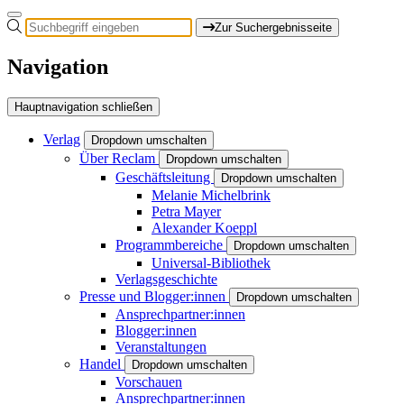
Zur Suchergebnisseite
Navigation
Hauptnavigation schließen
Verlag
Dropdown umschalten
Über Reclam
Dropdown umschalten
Geschäftsleitung
Dropdown umschalten
Melanie Michelbrink
Petra Mayer
Alexander Koeppl
Programmbereiche
Dropdown umschalten
Universal-Bibliothek
Verlagsgeschichte
Presse und Blogger:innen
Dropdown umschalten
Ansprechpartner:innen
Blogger:innen
Veranstaltungen
Handel
Dropdown umschalten
Vorschauen
Ansprechpartner:innen