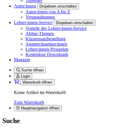
Topseller
Autor:innen
Dropdown umschalten
Autor:innen von A bis Z
Veranstaltungen
Lehrer:innen-Service
Dropdown umschalten
Vorteile des Lehrer:innen-Service
Abitur-Themen
Klassensatzbestellung
Ansprechpartner:innen
Lehrer:innen-Prospekte
Kostenlose Downloads
Magazin
Suche öffnen
Login
Warenkorb öffnen
Keine Artikel im Warenkorb
Zum Warenkorb
Hauptnavigation öffnen
Suche