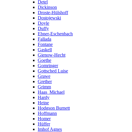
Detel
Dickinson
Droste-Hülshoff
Dostojewski
Doyle
Duffy
Ebner-Eschenbach
Fallada
Fontane
Gaskell
Gienow-Hecht
Goethe
Gomringer
Gottsched Luise
Grawe
Grether
Grimm
Haas_Michael
Hardy
Heine
Hodgson Burnett
Hoffmann
Homer
Hüffer
Imhof Agnes