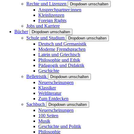
Rechte und Lizenzen
Dropdown umschalten
Ansprechpartner:innen
Kleinlizenzen
Foreign Rights
Jobs und Karriere
Bücher
Dropdown umschalten
Schule und Studium
Dropdown umschalten
Deutsch und Germanistik
Moderne Fremdsprachen
Latein und Griechisch
Philosophie und Ethik
Pädagogik und Didaktik
Geschichte
Belletristik
Dropdown umschalten
Neuerscheinungen
Klassiker
Weltliteratur
Zum Entdecken
Sachbuch
Dropdown umschalten
Neuerscheinungen
100 Seiten
Musik
Geschichte und Politik
Philosophie