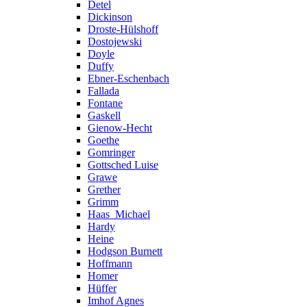
Detel
Dickinson
Droste-Hülshoff
Dostojewski
Doyle
Duffy
Ebner-Eschenbach
Fallada
Fontane
Gaskell
Gienow-Hecht
Goethe
Gomringer
Gottsched Luise
Grawe
Grether
Grimm
Haas_Michael
Hardy
Heine
Hodgson Burnett
Hoffmann
Homer
Hüffer
Imhof Agnes