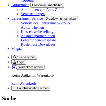
Topseller
Autor:innen
Dropdown umschalten
Autor:innen von A bis Z
Veranstaltungen
Lehrer:innen-Service
Dropdown umschalten
Vorteile des Lehrer:innen-Service
Abitur-Themen
Klassensatzbestellung
Ansprechpartner:innen
Lehrer:innen-Prospekte
Kostenlose Downloads
Magazin
Suche öffnen
Login
Warenkorb öffnen
Keine Artikel im Warenkorb
Zum Warenkorb
Hauptnavigation öffnen
Suche