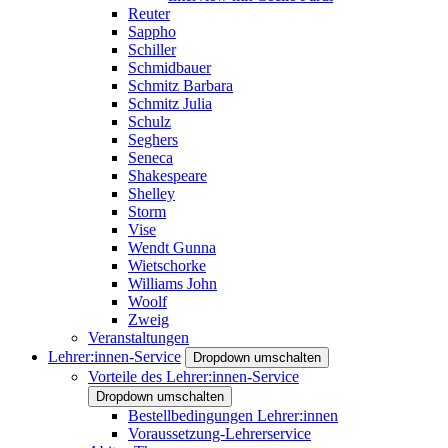
Reuter
Sappho
Schiller
Schmidbauer
Schmitz Barbara
Schmitz Julia
Schulz
Seghers
Seneca
Shakespeare
Shelley
Storm
Vise
Wendt Gunna
Wietschorke
Williams John
Woolf
Zweig
Veranstaltungen
Lehrer:innen-Service
Dropdown umschalten
Vorteile des Lehrer:innen-Service
Dropdown umschalten
Bestellbedingungen Lehrer:innen
Voraussetzung-Lehrerservice