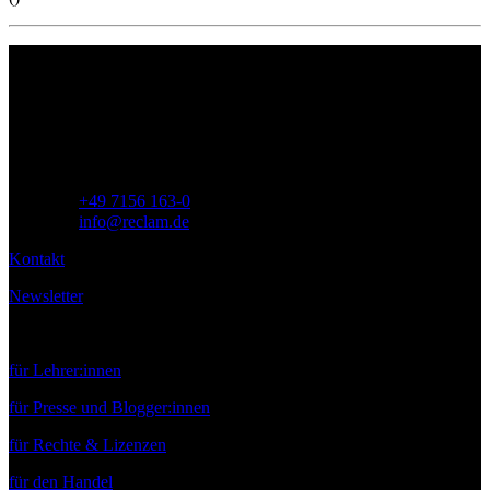
Philipp Reclam jun. Verlag GmbH
Siemensstr. 32
71254 Ditzingen
Deutschland
Telefon:
+49 7156 163-0
E-Mail:
info@reclam.de
Kontakt
Newsletter
Service
für Lehrer:innen
für Presse und Blogger:innen
für Rechte & Lizenzen
für den Handel