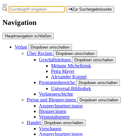
Zur Suchergebnisseite
Navigation
Hauptnavigation schließen
Verlag
Dropdown umschalten
Über Reclam
Dropdown umschalten
Geschäftsleitung
Dropdown umschalten
Melanie Michelbrink
Petra Mayer
Alexander Koeppl
Programmbereiche
Dropdown umschalten
Universal-Bibliothek
Verlagsgeschichte
Presse und Blogger:innen
Dropdown umschalten
Ansprechpartner:innen
Blogger:innen
Veranstaltungen
Handel
Dropdown umschalten
Vorschauen
Ansprechpartner:innen