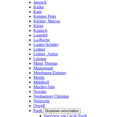
Janosch
Kafka
Kant
Kemper Peter
Kleiner_Marcus
Kleist
Kunisch
Lagerlöf
La-Roche
Lasker-Schüler
Leitner
Leitner_Anton
Lessing
Mann Thomas
Maupassant
Meerbaum-Eisinger
Moritz
Mühlhoff
Mueller-Salo
Novalis
Neuhaeuser Christian
Nietzsche
Orwell
Pardi
Dropdown umschalten
Interview mit Cécile Pardi