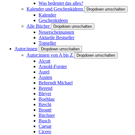
Was bedeutet das alles?
Kalender und Geschenkideen
Dropdown umschalten
Kalender
Geschenkideen
Alle Bücher
Dropdown umschalten
Neuerscheinungen
Aktuelle Bestseller
Topseller
Autor:innen
Dropdown umschalten
Autor:innen von A bis Z
Dropdown umschalten
Alcott
Arnold-Forster
Aurel
Austen
Behrendt Michael
Berend
Bleyer
Boehlau
Brecht
Brontë
Büchner
Busch
Caesar
Cicero