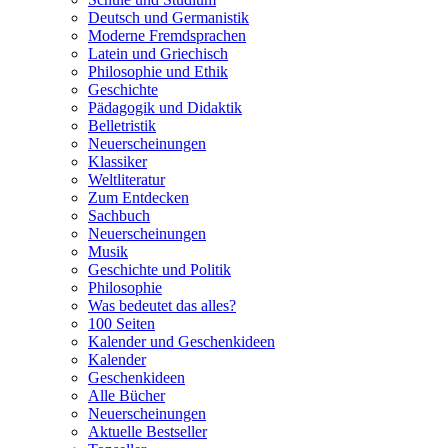
Deutsch und Germanistik
Moderne Fremdsprachen
Latein und Griechisch
Philosophie und Ethik
Geschichte
Pädagogik und Didaktik
Belletristik
Neuerscheinungen
Klassiker
Weltliteratur
Zum Entdecken
Sachbuch
Neuerscheinungen
Musik
Geschichte und Politik
Philosophie
Was bedeutet das alles?
100 Seiten
Kalender und Geschenkideen
Kalender
Geschenkideen
Alle Bücher
Neuerscheinungen
Aktuelle Bestseller