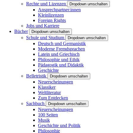
Rechte und Lizenzen
Dropdown umschalten
Ansprechpartner:innen
Kleinlizenzen
Foreign Rights
Jobs und Karriere
Bücher
Dropdown umschalten
Schule und Studium
Dropdown umschalten
Deutsch und Germanistik
Moderne Fremdsprachen
Latein und Griechisch
Philosophie und Ethik
Pädagogik und Didaktik
Geschichte
Belletristik
Dropdown umschalten
Neuerscheinungen
Klassiker
Weltliteratur
Zum Entdecken
Sachbuch
Dropdown umschalten
Neuerscheinungen
100 Seiten
Musik
Geschichte und Politik
Philosophie