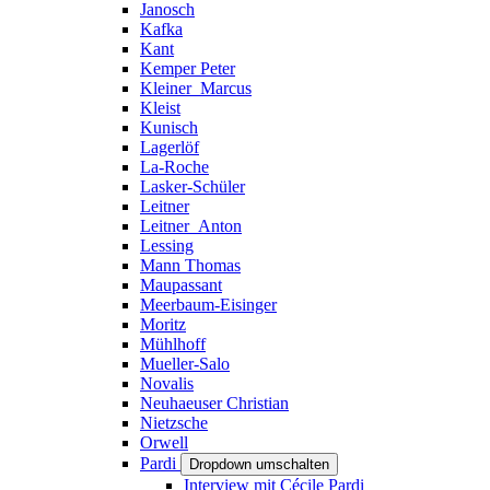
Janosch
Kafka
Kant
Kemper Peter
Kleiner_Marcus
Kleist
Kunisch
Lagerlöf
La-Roche
Lasker-Schüler
Leitner
Leitner_Anton
Lessing
Mann Thomas
Maupassant
Meerbaum-Eisinger
Moritz
Mühlhoff
Mueller-Salo
Novalis
Neuhaeuser Christian
Nietzsche
Orwell
Pardi
Dropdown umschalten
Interview mit Cécile Pardi