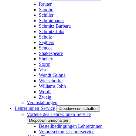
Reuter
Sappho
Schiller
Schmidbauer
Schmitz Barbara
Schmitz Julia
Schulz
Seghers
Seneca
Shakespeare
Shelley
Storm
Vise
Wendt Gunna
Wietschorke
Williams John
Woolf
Zweig
Veranstaltungen
Lehrer:innen-Service
Dropdown umschalten
Vorteile des Lehrer:innen-Service
Dropdown umschalten
Bestellbedingungen Lehrer:innen
Voraussetzung-Lehrerservice