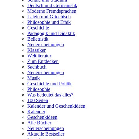
Deutsch und Germanistik
Moderne Fremdsprachen
Latein und Griechisch
Philosophie und Ethik
Geschichte
Pädagogik und Didaktik
Belletristik
Neuerscheinungen
Klassiker
Weltliteratur
Zum Entdecken
Sachbuch
Neuerscheinungen
Musik
Geschichte und Politik
Philosophie
Was bedeutet das alles?
100 Seiten
Kalender und Geschenkideen
Kalender
Geschenkideen
Alle Bücher
Neuerscheinungen
Aktuelle Bestseller