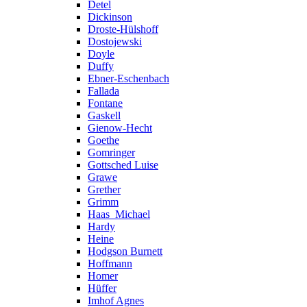
Detel
Dickinson
Droste-Hülshoff
Dostojewski
Doyle
Duffy
Ebner-Eschenbach
Fallada
Fontane
Gaskell
Gienow-Hecht
Goethe
Gomringer
Gottsched Luise
Grawe
Grether
Grimm
Haas_Michael
Hardy
Heine
Hodgson Burnett
Hoffmann
Homer
Hüffer
Imhof Agnes