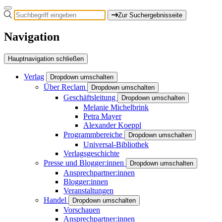
Zur Suchergebnisseite
Navigation
Hauptnavigation schließen
Verlag
Dropdown umschalten
Über Reclam
Dropdown umschalten
Geschäftsleitung
Dropdown umschalten
Melanie Michelbrink
Petra Mayer
Alexander Koeppl
Programmbereiche
Dropdown umschalten
Universal-Bibliothek
Verlagsgeschichte
Presse und Blogger:innen
Dropdown umschalten
Ansprechpartner:innen
Blogger:innen
Veranstaltungen
Handel
Dropdown umschalten
Vorschauen
Ansprechpartner:innen