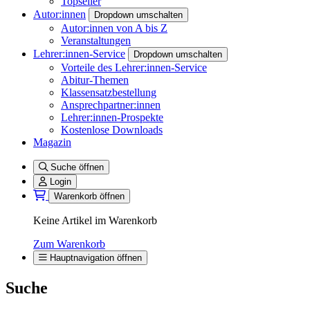
Topseller
Autor:innen
Dropdown umschalten
Autor:innen von A bis Z
Veranstaltungen
Lehrer:innen-Service
Dropdown umschalten
Vorteile des Lehrer:innen-Service
Abitur-Themen
Klassensatzbestellung
Ansprechpartner:innen
Lehrer:innen-Prospekte
Kostenlose Downloads
Magazin
Suche öffnen
Login
Warenkorb öffnen
Keine Artikel im Warenkorb
Zum Warenkorb
Hauptnavigation öffnen
Suche