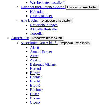
Was bedeutet das alles?
Kalender und Geschenkideen
Dropdown umschalten
Kalender
Geschenkideen
Alle Bücher
Dropdown umschalten
Neuerscheinungen
Aktuelle Bestseller
Topseller
Autor:innen
Dropdown umschalten
Autor:innen von A bis Z
Dropdown umschalten
Alcott
Arnold-Forster
Aurel
Austen
Behrendt Michael
Berend
Bleyer
Boehlau
Brecht
Brontë
Büchner
Busch
Caesar
Cicero