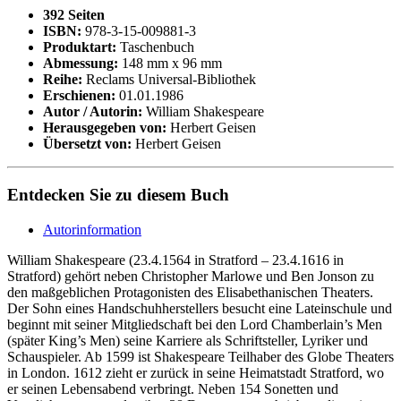
392 Seiten
ISBN:
978-3-15-009881-3
Produktart:
Taschenbuch
Abmessung:
148 mm x 96 mm
Reihe:
Reclams Universal-Bibliothek
Erschienen:
01.01.1986
Autor / Autorin:
William Shakespeare
Herausgegeben von:
Herbert Geisen
Übersetzt von:
Herbert Geisen
Entdecken Sie zu diesem Buch
Autorinformation
William Shakespeare (23.4.1564 in Stratford – 23.4.1616 in
Stratford) gehört neben Christopher Marlowe und Ben Jonson zu
den maßgeblichen Protagonisten des Elisabethanischen Theaters.
Der Sohn eines Handschuhherstellers besucht eine Lateinschule und
beginnt mit seiner Mitgliedschaft bei den Lord Chamberlain’s Men
(später King’s Men) seine Karriere als Schriftsteller, Lyriker und
Schauspieler. Ab 1599 ist Shakespeare Teilhaber des Globe Theaters
in London. 1612 zieht er zurück in seine Heimatstadt Stratford, wo
er seinen Lebensabend verbringt. Neben 154 Sonetten und