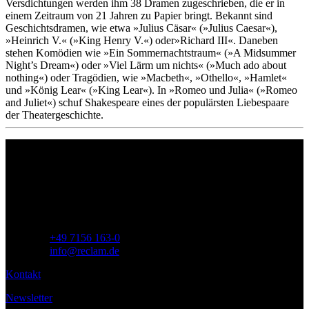
Versdichtungen werden ihm 38 Dramen zugeschrieben, die er in
einem Zeitraum von 21 Jahren zu Papier bringt. Bekannt sind
Geschichtsdramen, wie etwa »Julius Cäsar« (»Julius Caesar«),
»Heinrich V.« (»King Henry V.«) oder»Richard III«. Daneben
stehen Komödien wie »Ein Sommernachtstraum« (»A Midsummer
Night’s Dream«) oder »Viel Lärm um nichts« (»Much ado about
nothing«) oder Tragödien, wie »Macbeth«, »Othello«, »Hamlet«
und »König Lear« (»King Lear«). In »Romeo und Julia« (»Romeo
and Juliet«) schuf Shakespeare eines der populärsten Liebespaare
der Theatergeschichte.
Philipp Reclam jun. Verlag GmbH
Siemensstr. 32
71254 Ditzingen
Deutschland
Telefon:
+49 7156 163-0
E-Mail:
info@reclam.de
Kontakt
Newsletter