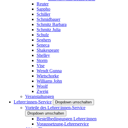
Reuter
Sappho
Schiller
Schmidbauer
Schmitz Barbara
Schmitz Julia
Schulz
Seghers
Seneca
Shakespeare
Shelley
Storm
Vise
Wendt Gunna
Wietschorke
Williams John
Woolf
Zweig
Veranstaltungen
Lehrer:innen-Service
Dropdown umschalten
Vorteile des Lehrer:innen-Service
Dropdown umschalten
Bestellbedingungen Lehrer:innen
Voraussetzung-Lehrerservice