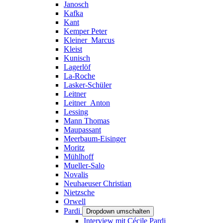
Janosch
Kafka
Kant
Kemper Peter
Kleiner_Marcus
Kleist
Kunisch
Lagerlöf
La-Roche
Lasker-Schüler
Leitner
Leitner_Anton
Lessing
Mann Thomas
Maupassant
Meerbaum-Eisinger
Moritz
Mühlhoff
Mueller-Salo
Novalis
Neuhaeuser Christian
Nietzsche
Orwell
Pardi
Dropdown umschalten
Interview mit Cécile Pardi