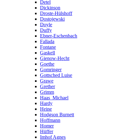
Detel
Dickinson
Droste-Hülshoff
Dostojewski
Doyle
Duffy
Ebner-Eschenbach
Fallada
Fontane
Gaskell
Gienow-Hecht
Goethe
Gomringer
Gottsched Luise
Grawe
Grether
Grimm
Haas_Michael
Hardy
Heine
Hodgson Burnett
Hoffmann
Homer
Hüffer
Imhof Agnes