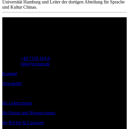
Universität Hamburg und Leiter der dortigen Abteilung für Sprache
und Kultur Chinas.
Philipp Reclam jun. Verlag GmbH
Siemensstr. 32
71254 Ditzingen
Deutschland
Telefon:
+49 7156 163-0
E-Mail:
info@reclam.de
Kontakt
Newsletter
Service
für Lehrer:innen
für Presse und Blogger:innen
für Rechte & Lizenzen