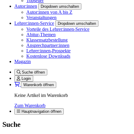
Topseller
Autor:innen
Dropdown umschalten
Autor:innen von A bis Z
Veranstaltungen
Lehrer:innen-Service
Dropdown umschalten
Vorteile des Lehrer:innen-Service
Abitur-Themen
Klassensatzbestellung
Ansprechpartner:innen
Lehrer:innen-Prospekte
Kostenlose Downloads
Magazin
Suche öffnen
Login
Warenkorb öffnen
Keine Artikel im Warenkorb
Zum Warenkorb
Hauptnavigation öffnen
Suche