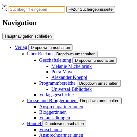
Zur Suchergebnisseite
Navigation
Hauptnavigation schließen
Verlag
Dropdown umschalten
Über Reclam
Dropdown umschalten
Geschäftsleitung
Dropdown umschalten
Melanie Michelbrink
Petra Mayer
Alexander Koeppl
Programmbereiche
Dropdown umschalten
Universal-Bibliothek
Verlagsgeschichte
Presse und Blogger:innen
Dropdown umschalten
Ansprechpartner:innen
Blogger:innen
Veranstaltungen
Handel
Dropdown umschalten
Vorschauen
Ansprechpartner:innen