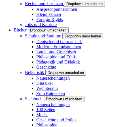
Rechte und Lizenzen
Dropdown umschalten
Ansprechpartner:innen
Kleinlizenzen
Foreign Rights
Jobs und Karriere
Bücher
Dropdown umschalten
Schule und Studium
Dropdown umschalten
Deutsch und Germanistik
Moderne Fremdsprachen
Latein und Griechisch
Philosophie und Ethik
Pädagogik und Didaktik
Geschichte
Belletristik
Dropdown umschalten
Neuerscheinungen
Klassiker
Weltliteratur
Zum Entdecken
Sachbuch
Dropdown umschalten
Neuerscheinungen
100 Seiten
Musik
Geschichte und Politik
Philosophie