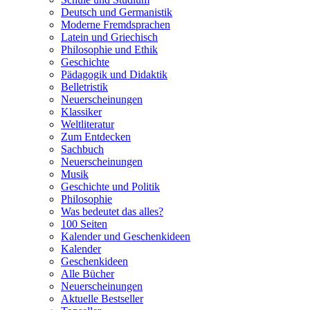
Deutsch und Germanistik
Moderne Fremdsprachen
Latein und Griechisch
Philosophie und Ethik
Geschichte
Pädagogik und Didaktik
Belletristik
Neuerscheinungen
Klassiker
Weltliteratur
Zum Entdecken
Sachbuch
Neuerscheinungen
Musik
Geschichte und Politik
Philosophie
Was bedeutet das alles?
100 Seiten
Kalender und Geschenkideen
Kalender
Geschenkideen
Alle Bücher
Neuerscheinungen
Aktuelle Bestseller