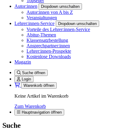
Topseller
Autor:innen
Dropdown umschalten
Autor:innen von A bis Z
Veranstaltungen
Lehrer:innen-Service
Dropdown umschalten
Vorteile des Lehrer:innen-Service
Abitur-Themen
Klassensatzbestellung
Ansprechpartner:innen
Lehrer:innen-Prospekte
Kostenlose Downloads
Magazin
Suche öffnen
Login
Warenkorb öffnen
Keine Artikel im Warenkorb
Zum Warenkorb
Hauptnavigation öffnen
Suche