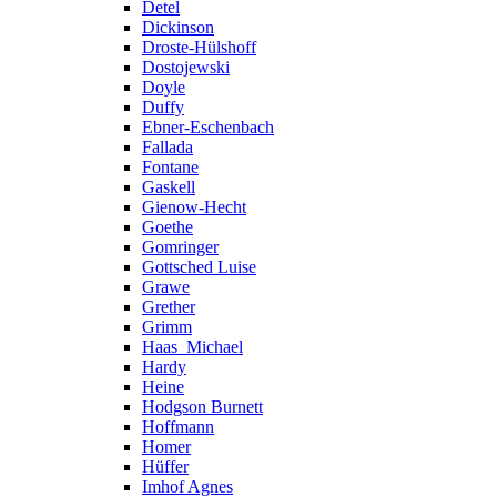
Detel
Dickinson
Droste-Hülshoff
Dostojewski
Doyle
Duffy
Ebner-Eschenbach
Fallada
Fontane
Gaskell
Gienow-Hecht
Goethe
Gomringer
Gottsched Luise
Grawe
Grether
Grimm
Haas_Michael
Hardy
Heine
Hodgson Burnett
Hoffmann
Homer
Hüffer
Imhof Agnes