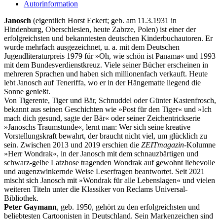
Autorinformation
Janosch
(eigentlich Horst Eckert; geb. am 11.3.1931 in
Hindenburg, Oberschlesien, heute Zabrze, Polen) ist einer der
erfolgreichsten und bekanntesten deutschen Kinderbuchautoren. Er
wurde mehrfach ausgezeichnet, u. a. mit dem Deutschen
Jugendliteraturpreis 1979 für »Oh, wie schön ist Panama« und 1993
mit dem Bundesverdienstkreuz. Viele seiner Bücher erscheinen in
mehreren Sprachen und haben sich millionenfach verkauft. Heute
lebt Janosch auf Teneriffa, wo er in der Hängematte liegend die
Sonne genießt.
Von Tigerente, Tiger und Bär, Schnuddel oder Günter Kastenfrosch,
bekannt aus seinen Geschichten wie »Post für den Tiger« und »Ich
mach dich gesund, sagte der Bär« oder seiner Zeichentrickserie
»Janoschs Traumstunde«, lernt man: Wer sich seine kreative
Vorstellungskraft bewahrt, der braucht nicht viel, um glücklich zu
sein. Zwischen 2013 und 2019 erschien die
ZEITmagazin
-Kolumne
»Herr Wondrak«, in der Janosch mit dem schnauzbärtigen und
schwarz-gelbe Latzhose tragenden Wondrak auf gewohnt liebevolle
und augenzwinkernde Weise Leserfragen beantwortet. Seit 2021
mischt sich Janosch mit »Wondrak für alle Lebenslagen« und vielen
weiteren Titeln unter die Klassiker von Reclams Universal-
Bibliothek.
Peter Gaymann
, geb. 1950, gehört zu den erfolgreichsten und
beliebtesten Cartoonisten in Deutschland. Sein Markenzeichen sind