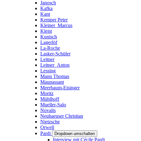
Janosch
Kafka
Kant
Kemper Peter
Kleiner_Marcus
Kleist
Kunisch
Lagerlöf
La-Roche
Lasker-Schüler
Leitner
Leitner_Anton
Lessing
Mann Thomas
Maupassant
Meerbaum-Eisinger
Moritz
Mühlhoff
Mueller-Salo
Novalis
Neuhaeuser Christian
Nietzsche
Orwell
Pardi
Dropdown umschalten
Interview mit Cécile Pardi