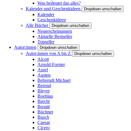
Was bedeutet das alles?
Kalender und Geschenkideen
Dropdown umschalten
Kalender
Geschenkideen
Alle Bücher
Dropdown umschalten
Neuerscheinungen
Aktuelle Bestseller
Topseller
Autor:innen
Dropdown umschalten
Autor:innen von A bis Z
Dropdown umschalten
Alcott
Arnold-Forster
Aurel
Austen
Behrendt Michael
Berend
Bleyer
Boehlau
Brecht
Brontë
Büchner
Busch
Caesar
Cicero