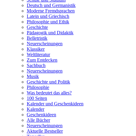
Deutsch und Germanistik
Moderne Fremdsprachen
Latein und Griechisch
Philosophie und Ethik
Geschichte
Pädagogik und Didaktik
Belletristik
Neuerscheinungen
Klassiker
Weltliteratur
Zum Entdecken
Sachbuch
Neuerscheinungen
Musik
Geschichte und Politik
Philosophie
Was bedeutet das alles?
100 Seiten
Kalender und Geschenkideen
Kalender
Geschenkideen
Alle Bücher
Neuerscheinungen
Aktuelle Bestseller