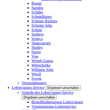
Reuter
Sappho
Schiller
Schmidbauer
Schmitz Barbara
Schmitz Julia
Schulz
Seghers
Seneca
Shakespeare
Shelley
Storm
Vise
Wendt Gunna
Wietschorke
Williams John
Woolf
Zweig
Veranstaltungen
Lehrer:innen-Service
Dropdown umschalten
Vorteile des Lehrer:innen-Service
Dropdown umschalten
Bestellbedingungen Lehrer:innen
Voraussetzung-Lehrerservice