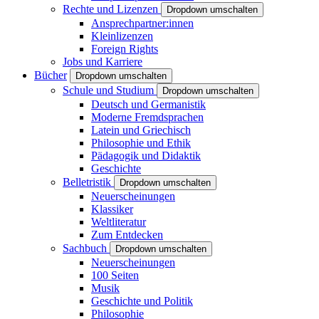
Rechte und Lizenzen
Dropdown umschalten
Ansprechpartner:innen
Kleinlizenzen
Foreign Rights
Jobs und Karriere
Bücher
Dropdown umschalten
Schule und Studium
Dropdown umschalten
Deutsch und Germanistik
Moderne Fremdsprachen
Latein und Griechisch
Philosophie und Ethik
Pädagogik und Didaktik
Geschichte
Belletristik
Dropdown umschalten
Neuerscheinungen
Klassiker
Weltliteratur
Zum Entdecken
Sachbuch
Dropdown umschalten
Neuerscheinungen
100 Seiten
Musik
Geschichte und Politik
Philosophie