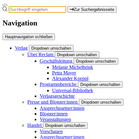
Zur Suchergebnisseite
Navigation
Hauptnavigation schließen
Verlag
Dropdown umschalten
Über Reclam
Dropdown umschalten
Geschäftsleitung
Dropdown umschalten
Melanie Michelbrink
Petra Mayer
Alexander Koeppl
Programmbereiche
Dropdown umschalten
Universal-Bibliothek
Verlagsgeschichte
Presse und Blogger:innen
Dropdown umschalten
Ansprechpartner:innen
Blogger:innen
Veranstaltungen
Handel
Dropdown umschalten
Vorschauen
Ansprechpartner:innen