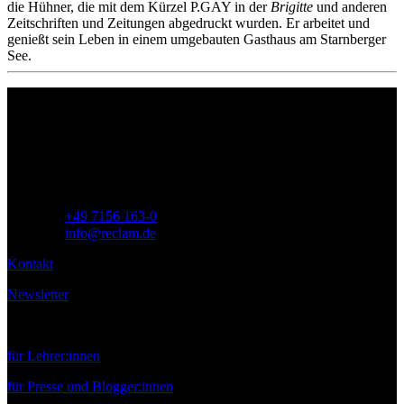
die Hühner, die mit dem Kürzel P.GAY in der
Brigitte
und anderen
Zeitschriften und Zeitungen abgedruckt wurden. Er arbeitet und
genießt sein Leben in einem umgebauten Gasthaus am Starnberger
See.
Philipp Reclam jun. Verlag GmbH
Siemensstr. 32
71254 Ditzingen
Deutschland
Telefon:
+49 7156 163-0
E-Mail:
info@reclam.de
Kontakt
Newsletter
Service
für Lehrer:innen
für Presse und Blogger:innen